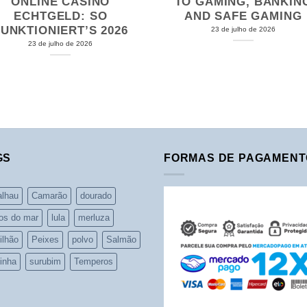
ONLINE CASINO
TO GAMING, BANKIN
ECHTGELD: SO
AND SAFE GAMING
FUNKTIONIERT’S 2026
23 de julho de 2026
23 de julho de 2026
GS
FORMAS DE PAGAMENT
alhau
Camarão
dourado
os do mar
lula
merluza
ilhão
Peixes
polvo
Salmão
inha
surubim
Temperos