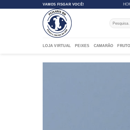
Skip
HO
VAMOS FISGAR VOCÊ!
to
content
Pesquisar
por:
LOJA VIRTUAL
PEIXES
CAMARÃO
FRUTO