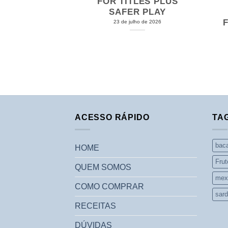
I JAK JE
FOR TITLES PLUS
OBYĆ
SAFER PLAY
lho de 2026
23 de julho de 2026
ACESSO RÁPIDO
TA
bac
HOME
Frut
QUEM SOMOS
mex
COMO COMPRAR
sard
RECEITAS
DÚVIDAS