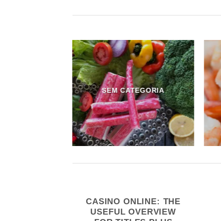
PEROS
SEM CATEGORIA
SINO W 2026
CASINO ONLINE: THE
TRAKCYJNE
USEFUL OVERVIEW