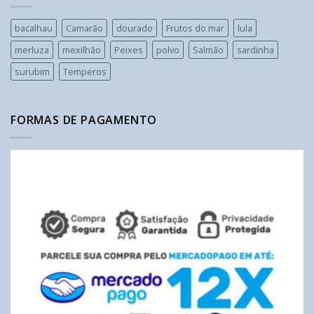
bacalhau
Camarão
dourado
Frutos do mar
lula
merluza
mexilhão
Peixes
polvo
Salmão
sardinha
surubim
Temperos
FORMAS DE PAGAMENTO