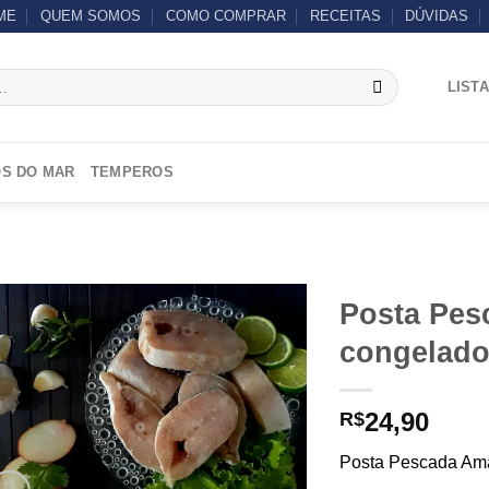
ME
QUEM SOMOS
COMO COMPRAR
RECEITAS
DÚVIDAS
LIST
S DO MAR
TEMPEROS
Posta Pes
congelado
Add to
wishlist
24,90
R$
Posta Pescada Ama