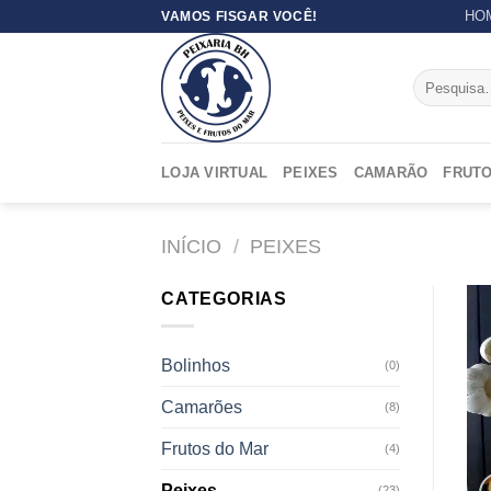
Skip
HO
VAMOS FISGAR VOCÊ!
to
content
Pesquisar
por:
LOJA VIRTUAL
PEIXES
CAMARÃO
FRUTO
INÍCIO
/
PEIXES
CATEGORIAS
Bolinhos
(0)
Camarões
(8)
Frutos do Mar
(4)
Peixes
(23)