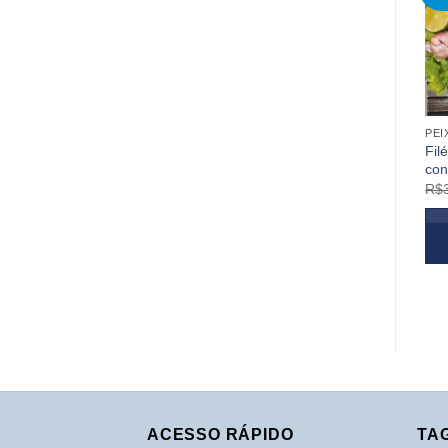
PEI
Fil
con
R$
ACESSO RÁPIDO
TA