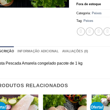
Fora de estoque
Categoria:
Peixes
Tag:
Peixes
SCRIÇÃO
INFORMAÇÃO ADICIONAL
AVALIAÇÕES (0)
sta Pescada Amarela congelado pacote de 1 kg
RODUTOS RELACIONADOS
rta!
Oferta!
Add to
Add to