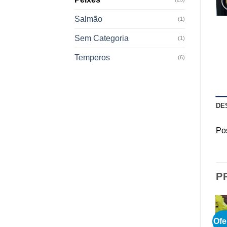
Salmão
(1)
Sem Categoria
(1)
Temperos
(6)
DE
Po
P
Ofe