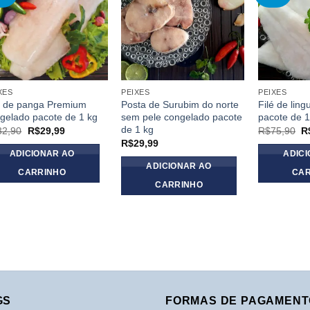
wishlist
wishlist
XES
PEIXES
PEIXES
é de panga Premium
Posta de Surubim do norte
Filé de lin
gelado pacote de 1 kg
sem pele congelado pacote
pacote de 1
de 1 kg
O
O
O
32,90
R$
29,99
R$
75,90
R
preço
preço
p
R$
29,99
original
atual
or
ADICIONAR AO
ADIC
era:
é:
er
ADICIONAR AO
R$32,90.
R$29,99.
R
CARRINHO
CAR
CARRINHO
GS
FORMAS DE PAGAMENT