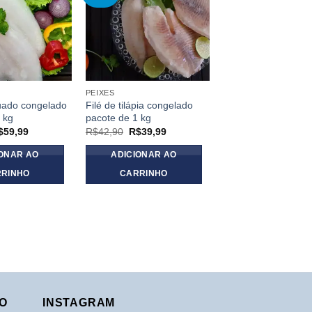
wishlist
wishlist
PEIXES
PEIXES
guado congelado
Filé de tilápia congelado
Saithe sem sal (tipo
 kg
pacote de 1 kg
bacalhau) pacote d
O
O
O
$
59,99
R$
42,90
R$
39,99
R$
66,90
reço
preço
preço
preço
iginal
atual
original
atual
IONAR AO
ADICIONAR AO
ADICIONAR A
a:
é:
era:
é:
$75,90.
R$59,99.
R$42,90.
R$39,99.
RINHO
CARRINHO
CARRINHO
O
INSTAGRAM