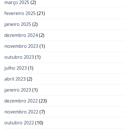
março 2025
(2)
fevereiro 2025
(21)
janeiro 2025
(2)
dezembro 2024
(2)
novembro 2023
(1)
outubro 2023
(1)
julho 2023
(1)
abril 2023
(2)
janeiro 2023
(1)
dezembro 2022
(23)
novembro 2022
(7)
outubro 2022
(10)