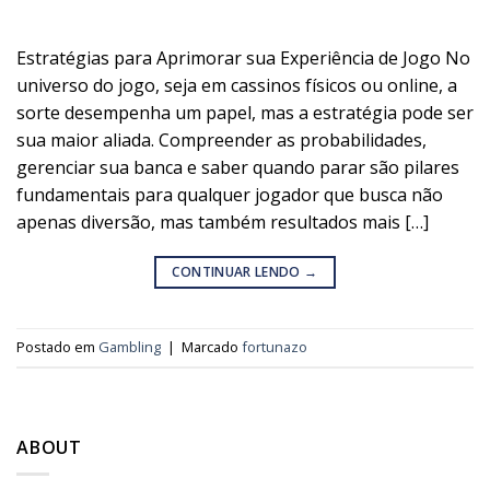
Estratégias para Aprimorar sua Experiência de Jogo No
universo do jogo, seja em cassinos físicos ou online, a
sorte desempenha um papel, mas a estratégia pode ser
sua maior aliada. Compreender as probabilidades,
gerenciar sua banca e saber quando parar são pilares
fundamentais para qualquer jogador que busca não
apenas diversão, mas também resultados mais […]
CONTINUAR LENDO
→
Postado em
Gambling
|
Marcado
fortunazo
ABOUT