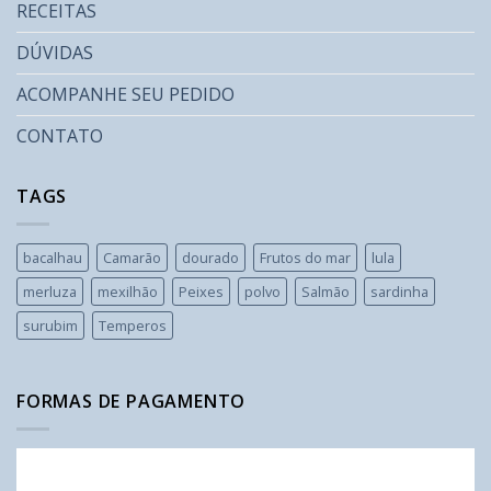
RECEITAS
DÚVIDAS
ACOMPANHE SEU PEDIDO
CONTATO
TAGS
bacalhau
Camarão
dourado
Frutos do mar
lula
merluza
mexilhão
Peixes
polvo
Salmão
sardinha
surubim
Temperos
FORMAS DE PAGAMENTO