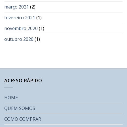
março 2021
(2)
fevereiro 2021
(1)
novembro 2020
(1)
outubro 2020
(1)
ACESSO RÁPIDO
HOME
QUEM SOMOS
COMO COMPRAR