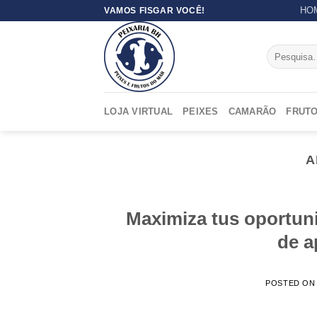
Skip
HO
VAMOS FISGAR VOCÊ!
to
content
Pesquisar
por:
LOJA VIRTUAL
PEIXES
CAMARÃO
FRUTO
A
Maximiza tus oportun
de a
POSTED O