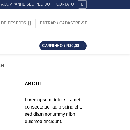
ACOMPANHE SEU PEDIDO
CONTATO
A DE DESEJOS
ENTRAR / CADASTRE-SE
CARRINHO /
R$
0,00
CH
ABOUT
Lorem ipsum dolor sit amet,
consectetuer adipiscing elit,
sed diam nonummy nibh
euismod tincidunt.