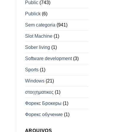
Public
(743)
Publick
(6)
Sem categoria
(941)
Slot Machine
(1)
Sober living
(1)
Software development
(3)
Sports
(1)
Windows
(21)
στοιχηματικες
(1)
Форекс Брокеры
(1)
Форекс обучение
(1)
ARQUIVOS