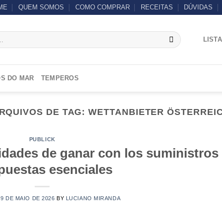
ME
QUEM SOMOS
COMO COMPRAR
RECEITAS
DÚVIDAS
LIST
S DO MAR
TEMPEROS
RQUIVOS DE TAG:
WETTANBIETER ÖSTERREI
PUBLICK
idades de ganar con los suministros
puestas esenciales
N
9 DE MAIO DE 2026
BY
LUCIANO MIRANDA