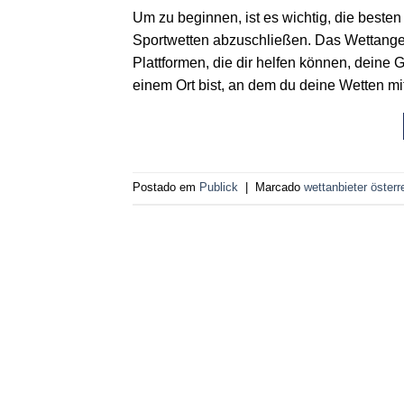
Um zu beginnen, ist es wichtig, die besten
Sportwetten abzuschließen. Das Wettangebot
Plattformen, die dir helfen können, dein
einem Ort bist, an dem du deine Wetten mi
Postado em
Publick
|
Marcado
wettanbieter österr