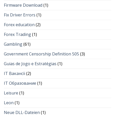
Firmware Download
(1)
Fix Driver Errors
(1)
Forex education
(2)
Forex Trading
(1)
Gambling
(61)
Government Censorship Definition 505
(3)
Guias de Jogo e Estratégias
(1)
IT Вакансії
(2)
IT Образование
(1)
Leisure
(1)
Leon
(1)
Neue DLL-Dateien
(1)