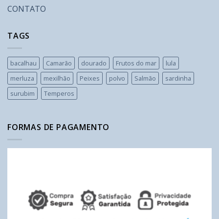
CONTATO
TAGS
bacalhau
Camarão
dourado
Frutos do mar
lula
merluza
mexilhão
Peixes
polvo
Salmão
sardinha
surubim
Temperos
FORMAS DE PAGAMENTO