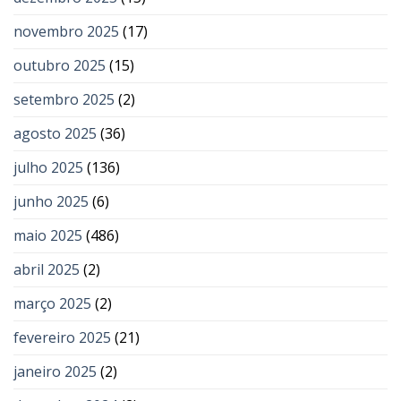
novembro 2025
(17)
outubro 2025
(15)
setembro 2025
(2)
agosto 2025
(36)
julho 2025
(136)
junho 2025
(6)
maio 2025
(486)
abril 2025
(2)
março 2025
(2)
fevereiro 2025
(21)
janeiro 2025
(2)