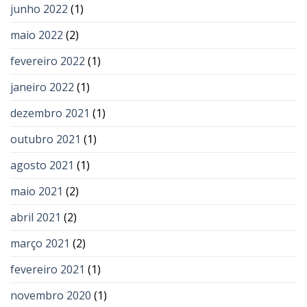
junho 2022
(1)
maio 2022
(2)
fevereiro 2022
(1)
janeiro 2022
(1)
dezembro 2021
(1)
outubro 2021
(1)
agosto 2021
(1)
maio 2021
(2)
abril 2021
(2)
março 2021
(2)
fevereiro 2021
(1)
novembro 2020
(1)