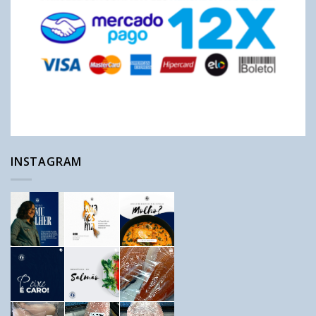
INSTAGRAM