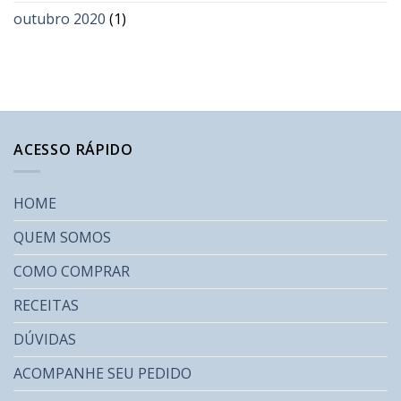
outubro 2020
(1)
ACESSO RÁPIDO
HOME
QUEM SOMOS
COMO COMPRAR
RECEITAS
DÚVIDAS
ACOMPANHE SEU PEDIDO