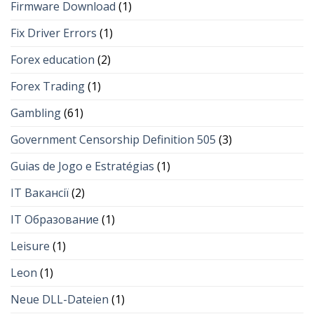
Firmware Download
(1)
Fix Driver Errors
(1)
Forex education
(2)
Forex Trading
(1)
Gambling
(61)
Government Censorship Definition 505
(3)
Guias de Jogo e Estratégias
(1)
IT Вакансії
(2)
IT Образование
(1)
Leisure
(1)
Leon
(1)
Neue DLL-Dateien
(1)