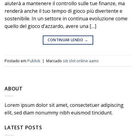
aiuterà a mantenere il controllo sulle tue finanze, ma
renderà anche il tuo tempo di gioco più divertente e
sostenibile. In un settore in continua evoluzione come
quello del gioco d’azzardo, avere una […]
CONTINUAR LENDO
→
Postado em
Publick
|
Marcado
siti slot online aams
ABOUT
Lorem ipsum dolor sit amet, consectetuer adipiscing
elit, sed diam nonummy nibh euismod tincidunt.
LATEST POSTS