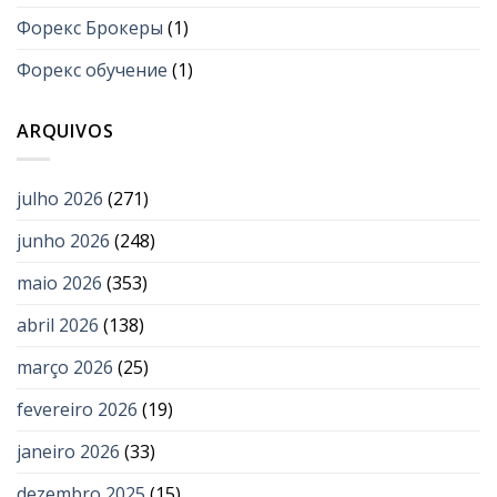
Форекс Брокеры
(1)
Форекс обучение
(1)
ARQUIVOS
julho 2026
(271)
junho 2026
(248)
maio 2026
(353)
abril 2026
(138)
março 2026
(25)
fevereiro 2026
(19)
janeiro 2026
(33)
dezembro 2025
(15)