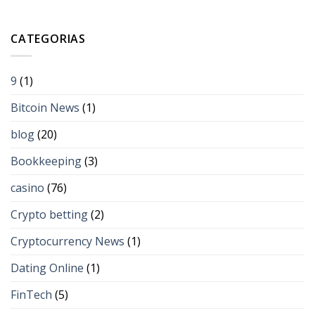
CATEGORIAS
9
(1)
Bitcoin News
(1)
blog
(20)
Bookkeeping
(3)
casino
(76)
Crypto betting
(2)
Cryptocurrency News
(1)
Dating Online
(1)
FinTech
(5)