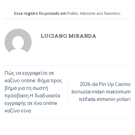
Esse registro foi postado em
Public
.
Adicione aos favoritos
.
LUCIANO MIRANDA
Πώς να εγγραφείτε σε
καζίνο online: Βήμα προς
2026-da Pin Up Casino
βήμα για τη σωστή
bonuslarından maksimum
πρόσβαση Η διαδικασία
istifadə etmənin yolları
εγγραφής σε ένα online
καζίνο είνα