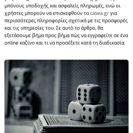
μπόνους υποδοχής και ασφαλείς πληρωμές, ενώ οι
χρήστες μπορούν να επισκεφθούν το
casea gr
για
περισσότερες πληροφορίες σχετικά με τις προσφορές
και τις υπηρεσίες του. Σε αυτό το άρθρο, θα
εξετάσουμε βήμα προς βήμα πώς να εγγραφείτε σε ένα
online καζίνο και τι να προσέξετε κατά τη διαδικασία.