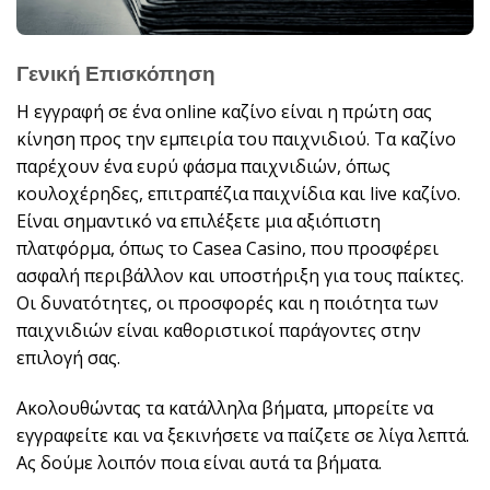
Γενική Επισκόπηση
Η εγγραφή σε ένα online καζίνο είναι η πρώτη σας
κίνηση προς την εμπειρία του παιχνιδιού. Τα καζίνο
παρέχουν ένα ευρύ φάσμα παιχνιδιών, όπως
κουλοχέρηδες, επιτραπέζια παιχνίδια και live καζίνο.
Είναι σημαντικό να επιλέξετε μια αξιόπιστη
πλατφόρμα, όπως το Casea Casino, που προσφέρει
ασφαλή περιβάλλον και υποστήριξη για τους παίκτες.
Οι δυνατότητες, οι προσφορές και η ποιότητα των
παιχνιδιών είναι καθοριστικοί παράγοντες στην
επιλογή σας.
Ακολουθώντας τα κατάλληλα βήματα, μπορείτε να
εγγραφείτε και να ξεκινήσετε να παίζετε σε λίγα λεπτά.
Ας δούμε λοιπόν ποια είναι αυτά τα βήματα.