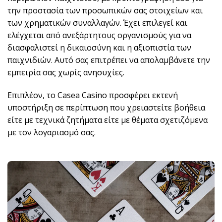
την προστασία των προσωπικών σας στοιχείων και
των χρηματικών συναλλαγών. Έχει επιλεγεί και
ελέγχεται από ανεξάρτητους οργανισμούς για να
διασφαλιστεί η δικαιοσύνη και η αξιοπιστία των
παιχνιδιών. Αυτό σας επιτρέπει να απολαμβάνετε την
εμπειρία σας χωρίς ανησυχίες.
Επιπλέον, το Casea Casino προσφέρει εκτενή
υποστήριξη σε περίπτωση που χρειαστείτε βοήθεια
είτε με τεχνικά ζητήματα είτε με θέματα σχετιζόμενα
με τον λογαριασμό σας.