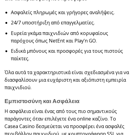
Ασφαλείς πληρωμές και γρήγορες αναλήψεις.
24/7 υποστήριξη από επαγγελματίες.
Ευρεία γκάμα παιχνιδιών από κορυφαίους
παρόχους όπως NetEnt και Play’n GO.
Ειδικά μπόνους και προσφορές για τους πιστούς
παίκτες.
Όλα αυτά τα χαρακτηριστικά είναι σχεδιασμένα για να
διασφαλίσουν μια ευχάριστη και αξιόπιστη εμπειρία
παιχνιδιού.
Εμπιστοσύνη και Ασφάλεια
Η ασφάλεια είναι ένας από τους πιο σημαντικούς
παράγοντες όταν επιλέγετε ένα online καζίνο. Το
Casea Casino δεσμεύεται να προσφέρει ένα ασφαλές
περιβάλλον παιχνιδιού, με κρυπτογράφηση SSL για