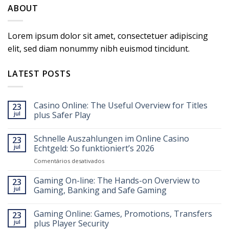
ABOUT
Lorem ipsum dolor sit amet, consectetuer adipiscing
elit, sed diam nonummy nibh euismod tincidunt.
LATEST POSTS
Casino Online: The Useful Overview for Titles
23
jul
plus Safer Play
Schnelle Auszahlungen im Online Casino
23
jul
Echtgeld: So funktioniert’s 2026
em
Comentários desativados
Schnelle
Auszahlungen
Gaming On-line: The Hands-on Overview to
23
im
jul
Gaming, Banking and Safe Gaming
Online
Casino
Gaming Online: Games, Promotions, Transfers
Echtgeld:
23
So
jul
plus Player Security