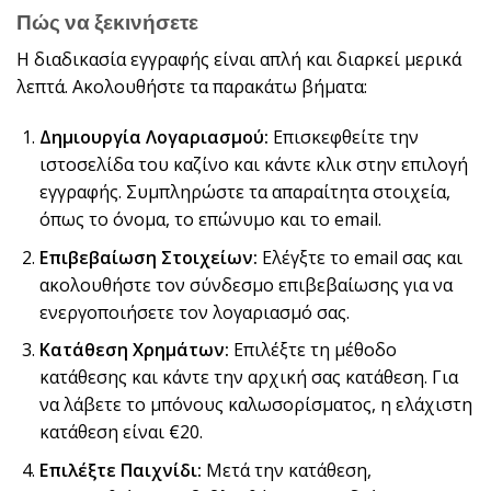
Πώς να ξεκινήσετε
Η διαδικασία εγγραφής είναι απλή και διαρκεί μερικά
λεπτά. Ακολουθήστε τα παρακάτω βήματα:
Δημιουργία Λογαριασμού:
Επισκεφθείτε την
ιστοσελίδα του καζίνο και κάντε κλικ στην επιλογή
εγγραφής. Συμπληρώστε τα απαραίτητα στοιχεία,
όπως το όνομα, το επώνυμο και το email.
Επιβεβαίωση Στοιχείων:
Ελέγξτε το email σας και
ακολουθήστε τον σύνδεσμο επιβεβαίωσης για να
ενεργοποιήσετε τον λογαριασμό σας.
Κατάθεση Χρημάτων:
Επιλέξτε τη μέθοδο
κατάθεσης και κάντε την αρχική σας κατάθεση. Για
να λάβετε το μπόνους καλωσορίσματος, η ελάχιστη
κατάθεση είναι €20.
Επιλέξτε Παιχνίδι:
Μετά την κατάθεση,