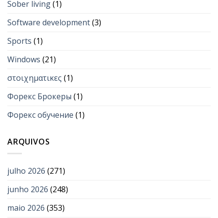
Sober living
(1)
Software development
(3)
Sports
(1)
Windows
(21)
στοιχηματικες
(1)
Форекс Брокеры
(1)
Форекс обучение
(1)
ARQUIVOS
julho 2026
(271)
junho 2026
(248)
maio 2026
(353)