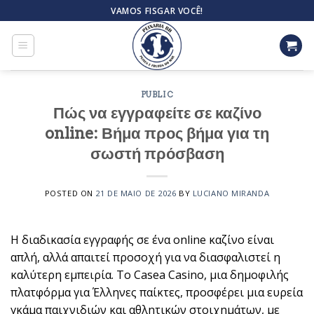
Skip
VAMOS FISGAR VOCÊ!
to
content
PUBLIC
Πώς να εγγραφείτε σε καζίνο
online: Βήμα προς βήμα για τη
σωστή πρόσβαση
POSTED ON
21 DE MAIO DE 2026
BY
LUCIANO MIRANDA
Η διαδικασία εγγραφής σε ένα online καζίνο είναι
απλή, αλλά απαιτεί προσοχή για να διασφαλιστεί η
καλύτερη εμπειρία. Το Casea Casino, μια δημοφιλής
πλατφόρμα για Έλληνες παίκτες, προσφέρει μια ευρεία
γκάμα παιχνιδιών και αθλητικών στοιχημάτων, με