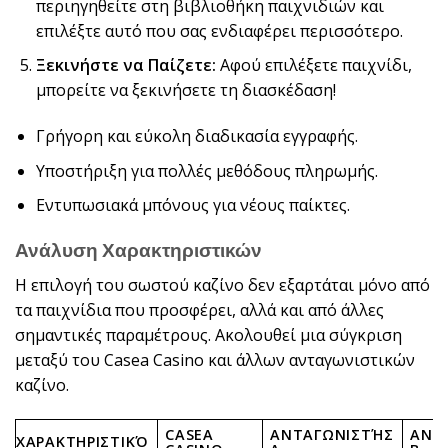
περιηγηθείτε στη βιβλιοθήκη παιχνιδιών και
επιλέξτε αυτό που σας ενδιαφέρει περισσότερο.
Ξεκινήστε να Παίζετε:
Αφού επιλέξετε παιχνίδι,
μπορείτε να ξεκινήσετε τη διασκέδαση!
Γρήγορη και εύκολη διαδικασία εγγραφής.
Υποστήριξη για πολλές μεθόδους πληρωμής.
Εντυπωσιακά μπόνους για νέους παίκτες.
Ανάλυση Χαρακτηριστικών
Η επιλογή του σωστού καζίνο δεν εξαρτάται μόνο από
τα παιχνίδια που προσφέρει, αλλά και από άλλες
σημαντικές παραμέτρους. Ακολουθεί μια σύγκριση
μεταξύ του Casea Casino και άλλων ανταγωνιστικών
καζίνο.
CASEA
ΑΝΤΑΓΩΝΙΣΤΉΣ
ΑΝΤ
ΧΑΡΑΚΤΗΡΙΣΤΙΚΌ