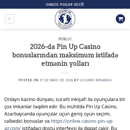
Skip
VAMOS FISGAR VOCÊ!
to
content
PUBLIC
2026-da Pin Up Casino
bonuslarından maksimum istifadə
etmənin yolları
POSTED ON
21 DE MAIO DE 2026
BY
LUCIANO MIRANDA
Onlayn kazino dünyası, sürətli inkişafı ilə oyunçulara bir
çox imkanlar təqdim edir. Bu mühitdə Pin Up Casino,
Azərbaycanda oyunçular üçün geniş oyun seçimi,
cəlbedici bonuslar və
https://online-casino-pin-up-
az.com/
istifadəçi dostu interfeysi ilə diqqət çəkir. Bu