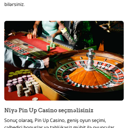
bilərsiniz.
Niyə Pin Up Casino seçməlisiniz
Sonuç olaraq, Pin Up Casino, geniş oyun seçimi,
cəlbedici bonuslar və təhlükəsiz mühit ilə oyunçular