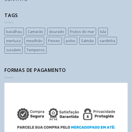
TAGS
bacalhau
Camarão
dourado
Frutos do mar
lula
merluza
mexilhão
Peixes
polvo
Salmão
sardinha
surubim
Temperos
FORMAS DE PAGAMENTO