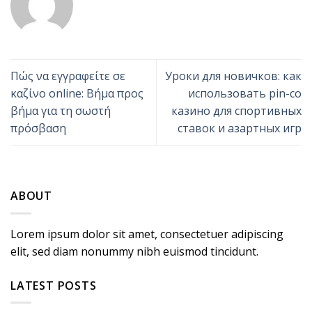
Πώς να εγγραφείτε σε
Уроки для новичков: как
καζίνο online: Βήμα προς
использовать pin-co
βήμα για τη σωστή
казино для спортивных
πρόσβαση
ставок и азартных игр
ABOUT
Lorem ipsum dolor sit amet, consectetuer adipiscing
elit, sed diam nonummy nibh euismod tincidunt.
LATEST POSTS