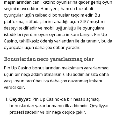
maşınlarından canlı kazino oyunlarına qədər geniş oyun
seçimi mövcuddur. Həm yeni, həm də təcrübəli
oyunçular üçün cəlbedici bonuslar təqdim edir. Bu
platforma, istifadəçilərin rahatlığı üçün 24/7 müştəri
dəstəyi təklif edir və mobil uyğunluğu ilə oyunçulara
istədikləri yerdən oyun oynama imkanı tanıyır. Pin Up
Casino, təhlükəsiz ödəniş variantları ilə də tanınır, bu da
oyunçular üçün daha çox etibar yaradır.
Bonuslardan necə yararlanmaq olar
Pin Up Casino bonuslarından maksimum yararlanmaq
üçün bir neçə addım atmalısınız. Bu addımlar sizə daha
yaxşı oyun təcrübəsi və daha çox qazanmaq imkanı
verəcəkdir.
Qeydiyyat:
Pin Up Casino-da bir hesab açmaq,
bonuslardan yararlanmanın ilk addımıdır. Qeydiyyat
prosesi sadədir və bir neçə dəqiqə çəkir.