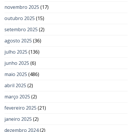
novembro 2025
(17)
outubro 2025
(15)
setembro 2025
(2)
agosto 2025
(36)
julho 2025
(136)
junho 2025
(6)
maio 2025
(486)
abril 2025
(2)
março 2025
(2)
fevereiro 2025
(21)
janeiro 2025
(2)
dezembro 2024
(2)