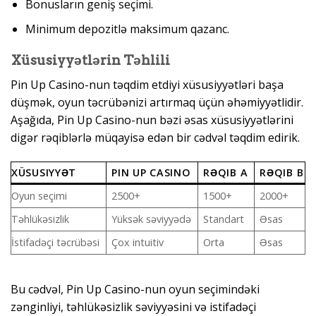
Bonusların geniş seçimi.
Minimum depozitlə maksimum qazanc.
Xüsusiyyətlərin Təhlili
Pin Up Casino-nun təqdim etdiyi xüsusiyyətləri başa
düşmək, oyun təcrübənizi artırmaq üçün əhəmiyyətlidir.
Aşağıda, Pin Up Casino-nun bəzi əsas xüsusiyyətlərini
digər rəqiblərlə müqayisə edən bir cədvəl təqdim edirik.
XÜSUSIYYƏT
PIN UP CASINO
RƏQIB A
RƏQIB B
Oyun seçimi
2500+
1500+
2000+
Təhlükəsizlik
Yüksək səviyyədə
Standart
Əsas
İstifadəçi təcrübəsi
Çox intuitiv
Orta
Əsas
Bu cədvəl, Pin Up Casino-nun oyun seçimindəki
zənginliyi, təhlükəsizlik səviyyəsini və istifadəçi