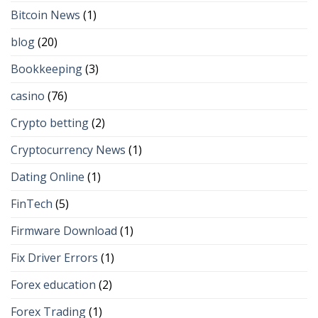
Bitcoin News
(1)
blog
(20)
Bookkeeping
(3)
casino
(76)
Crypto betting
(2)
Cryptocurrency News
(1)
Dating Online
(1)
FinTech
(5)
Firmware Download
(1)
Fix Driver Errors
(1)
Forex education
(2)
Forex Trading
(1)