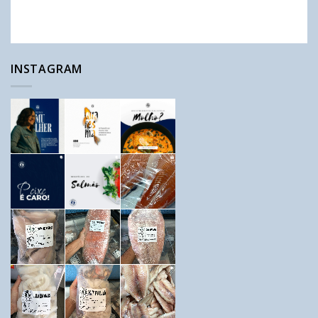
INSTAGRAM