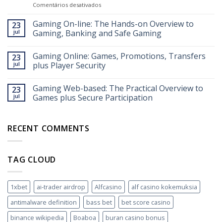
em
Comentários desativados
Schnelle
Auszahlungen
Gaming On-line: The Hands-on Overview to
23
im
jul
Gaming, Banking and Safe Gaming
Online
Casino
Gaming Online: Games, Promotions, Transfers
Echtgeld:
23
So
jul
plus Player Security
funktioniert’s
2026
Gaming Web-based: The Practical Overview to
23
jul
Games plus Secure Participation
RECENT COMMENTS
TAG CLOUD
1xbet
ai-trader airdrop
Alfcasino
alf casino kokemuksia
antimalware definition
bass bet
bet score casino
binance wikipedia
Boaboa
buran casino bonus