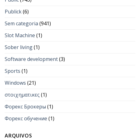
Publick
(6)
Sem categoria
(941)
Slot Machine
(1)
Sober living
(1)
Software development
(3)
Sports
(1)
Windows
(21)
στοιχηματικες
(1)
Форекс Брокеры
(1)
Форекс обучение
(1)
ARQUIVOS