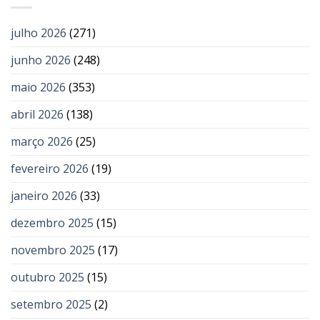
julho 2026
(271)
junho 2026
(248)
maio 2026
(353)
abril 2026
(138)
março 2026
(25)
fevereiro 2026
(19)
janeiro 2026
(33)
dezembro 2025
(15)
novembro 2025
(17)
outubro 2025
(15)
setembro 2025
(2)