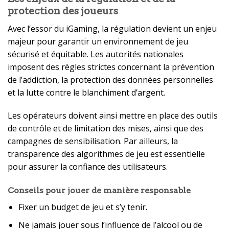
protection des joueurs
Avec l’essor du iGaming, la régulation devient un enjeu
majeur pour garantir un environnement de jeu
sécurisé et équitable. Les autorités nationales
imposent des règles strictes concernant la prévention
de l’addiction, la protection des données personnelles
et la lutte contre le blanchiment d’argent.
Les opérateurs doivent ainsi mettre en place des outils
de contrôle et de limitation des mises, ainsi que des
campagnes de sensibilisation. Par ailleurs, la
transparence des algorithmes de jeu est essentielle
pour assurer la confiance des utilisateurs.
Conseils pour jouer de manière responsable
Fixer un budget de jeu et s’y tenir.
Ne jamais jouer sous l’influence de l’alcool ou de