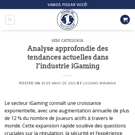
Skip
VAMOS FISGAR VOCÊ!
to
content
SEM CATEGORIA
Analyse approfondie des
tendances actuelles dans
l’industrie iGaming
POSTED ON
30 DE MAIO DE 2025
BY
LUCIANO MIRANDA
Le secteur iGaming connaît une croissance
exponentielle, avec une augmentation annuelle de plus
de 12 % du nombre de joueurs actifs à travers le
monde. Cette expansion rapide soulève des questions
cruciales sur la régulation, la sécurité et l’expérience