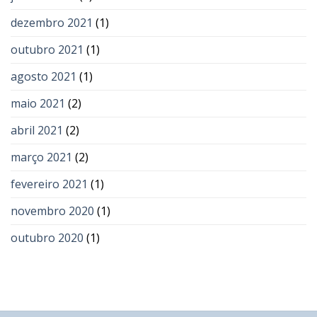
dezembro 2021
(1)
outubro 2021
(1)
agosto 2021
(1)
maio 2021
(2)
abril 2021
(2)
março 2021
(2)
fevereiro 2021
(1)
novembro 2020
(1)
outubro 2020
(1)