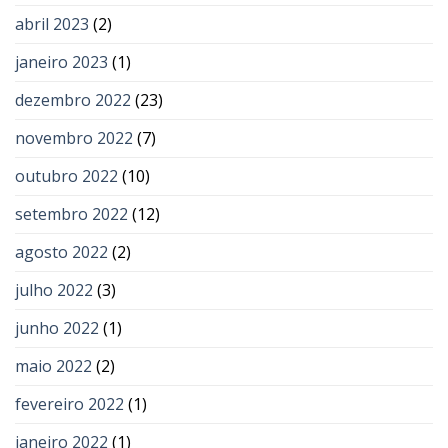
abril 2023
(2)
janeiro 2023
(1)
dezembro 2022
(23)
novembro 2022
(7)
outubro 2022
(10)
setembro 2022
(12)
agosto 2022
(2)
julho 2022
(3)
junho 2022
(1)
maio 2022
(2)
fevereiro 2022
(1)
janeiro 2022
(1)