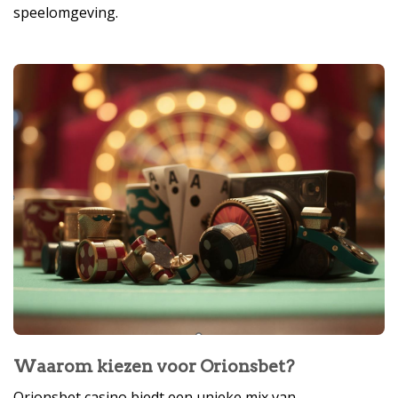
speelomgeving.
Waarom kiezen voor Orionsbet?
Orionsbet casino biedt een unieke mix van