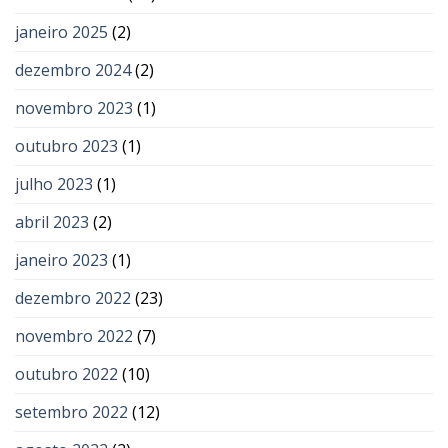
janeiro 2025
(2)
dezembro 2024
(2)
novembro 2023
(1)
outubro 2023
(1)
julho 2023
(1)
abril 2023
(2)
janeiro 2023
(1)
dezembro 2022
(23)
novembro 2022
(7)
outubro 2022
(10)
setembro 2022
(12)