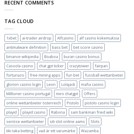
RECENT COMMENTS
TAG CLOUD
1xbet
ai-trader airdrop
Alfcasino
alf casino kokemuksia
antimalware definition
bass bet
bet score casino
binance wikipedia
Boaboa
buran casino bonus
Casoola casino
chat gpt ticker
crazytower
fairpari
fortunazo
free mining apps
fun bet
fussball wettanbieter
glorion casino login
Leon
Lolajack
mafia casino
Millioner casino portugal
miro chatgpt
Offers
online wettanbieter österreich
Pistolo
pistolo casino login
playid
playid casino
Rabona
sam bankman fried wiki
seriöse wettanbieter
siti slot online aams
Slots
tiki taka betting
vad är ett varumärke
Wazamba