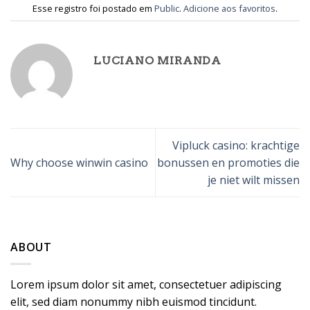
Esse registro foi postado em
Public
.
Adicione aos favoritos
.
LUCIANO MIRANDA
Vipluck casino: krachtige
Why choose winwin casino
bonussen en promoties die
je niet wilt missen
ABOUT
Lorem ipsum dolor sit amet, consectetuer adipiscing
elit, sed diam nonummy nibh euismod tincidunt.