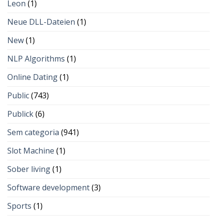
Leon
(1)
Neue DLL-Dateien
(1)
New
(1)
NLP Algorithms
(1)
Online Dating
(1)
Public
(743)
Publick
(6)
Sem categoria
(941)
Slot Machine
(1)
Sober living
(1)
Software development
(3)
Sports
(1)