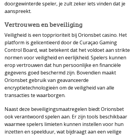
doorgewinterde speler, je zult zeker iets vinden dat je
aanspreekt.
Vertrouwen en beveiliging
Veiligheid is een topprioriteit bij Orionsbet casino. Het
platform is gelicentieerd door de Curaçao Gaming
Control Board, wat betekent dat het voldoet aan strikte
normen voor veiligheid en eerlijkheid. Spelers kunnen
erop vertrouwen dat hun persoonlijke en financiële
gegevens goed beschermd zijn. Bovendien maakt
Orionsbet gebruik van geavanceerde
encryptietechnologieën om de veiligheid van alle
transacties te waarborgen.
Naast deze beveiligingsmaatregelen biedt Orionsbet
ook verantwoord spelen aan. Er zijn tools beschikbaar
waarmee spelers limieten kunnen instellen voor hun
inzetten en speelduur, wat bijdraagt aan een veilige