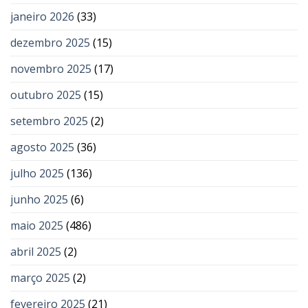
janeiro 2026
(33)
dezembro 2025
(15)
novembro 2025
(17)
outubro 2025
(15)
setembro 2025
(2)
agosto 2025
(36)
julho 2025
(136)
junho 2025
(6)
maio 2025
(486)
abril 2025
(2)
março 2025
(2)
fevereiro 2025
(21)