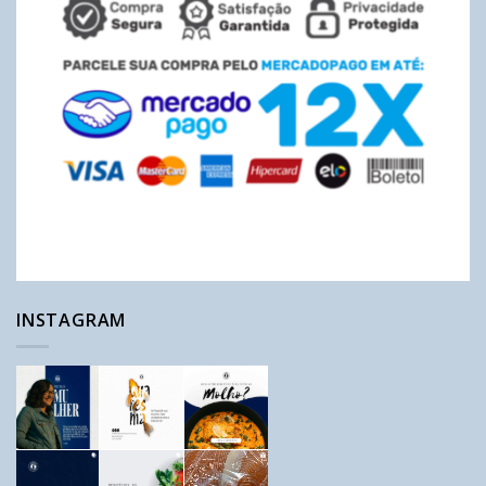
INSTAGRAM