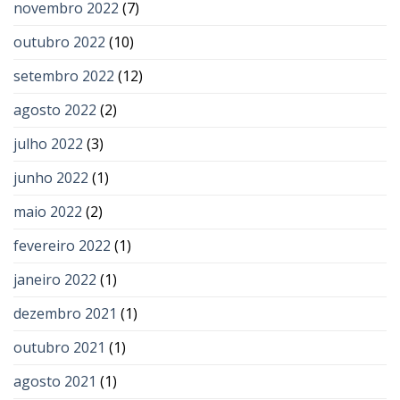
novembro 2022
(7)
outubro 2022
(10)
setembro 2022
(12)
agosto 2022
(2)
julho 2022
(3)
junho 2022
(1)
maio 2022
(2)
fevereiro 2022
(1)
janeiro 2022
(1)
dezembro 2021
(1)
outubro 2021
(1)
agosto 2021
(1)