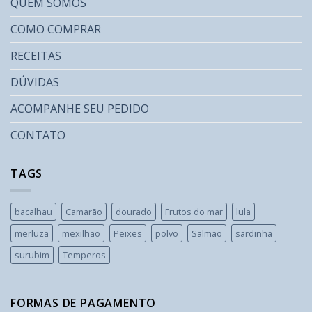
QUEM SOMOS
COMO COMPRAR
RECEITAS
DÚVIDAS
ACOMPANHE SEU PEDIDO
CONTATO
TAGS
bacalhau
Camarão
dourado
Frutos do mar
lula
merluza
mexilhão
Peixes
polvo
Salmão
sardinha
surubim
Temperos
FORMAS DE PAGAMENTO