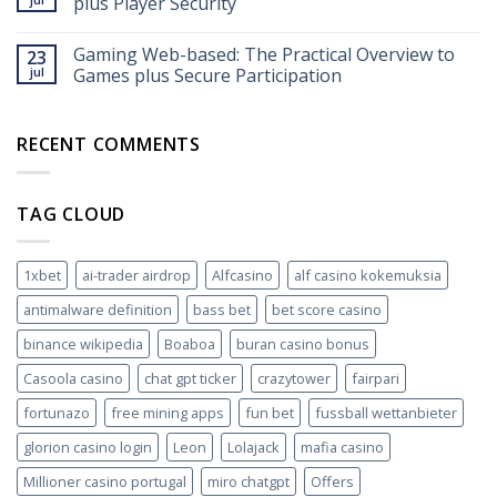
plus Player Security
funktioniert’s
2026
Gaming Web-based: The Practical Overview to
23
jul
Games plus Secure Participation
RECENT COMMENTS
TAG CLOUD
1xbet
ai-trader airdrop
Alfcasino
alf casino kokemuksia
antimalware definition
bass bet
bet score casino
binance wikipedia
Boaboa
buran casino bonus
Casoola casino
chat gpt ticker
crazytower
fairpari
fortunazo
free mining apps
fun bet
fussball wettanbieter
glorion casino login
Leon
Lolajack
mafia casino
Millioner casino portugal
miro chatgpt
Offers