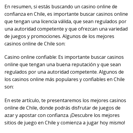
En resumen, si estás buscando un casino online de
confianza en Chile, es importante buscar casinos online
que tengan una licencia válida, que sean regulados por
una autoridad competente y que ofrezcan una variedad
de juegos y promociones. Algunos de los mejores
casinos online de Chile son:
Casino online confiable: Es importante buscar casinos
online que tengan una buena reputación y que sean
regulados por una autoridad competente. Algunos de
los casinos online más populares y confiables en Chile
son:
En este artículo, te presentaremos los mejores casinos
online de Chile, donde podrás disfrutar de juegos de
azar y apostar con confianza. ¡Descubre los mejores
sitios de juego en Chile y comienza a jugar hoy mismo!