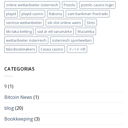
online wettanbieter österreich
Pistolo
pistolo casino login
playid
playid casino
Rabona
sam bankman fried wiki
seriöse wettanbieter
siti slot online aams
Slots
tiki taka betting
vad är ett varumärke
Wazamba
wettanbieter österreich
österreich sportwetten
Νέα Bookmakers
Сasea casino
ドバイ nft
CATEGORIAS
9
(1)
Bitcoin News
(1)
blog
(20)
Bookkeeping
(3)