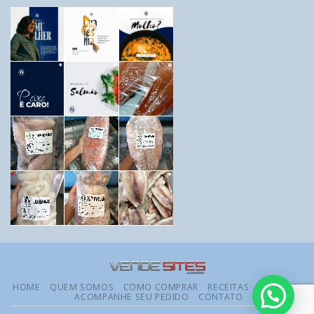
HOME
QUEM SOMOS
COMO COMPRAR
RECEITAS
DÚVIDAS
ACOMPANHE SEU PEDIDO
CONTATO