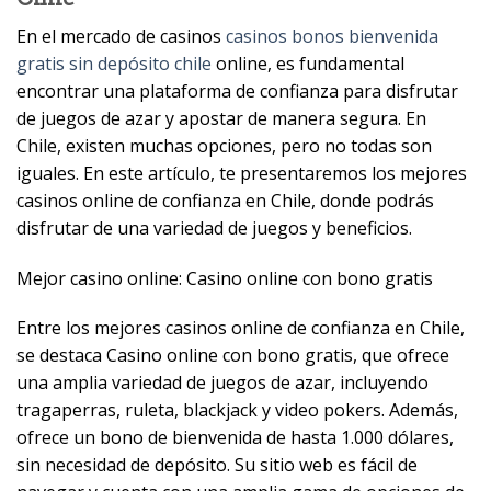
En el mercado de casinos
casinos bonos bienvenida
gratis sin depósito chile
online, es fundamental
encontrar una plataforma de confianza para disfrutar
de juegos de azar y apostar de manera segura. En
Chile, existen muchas opciones, pero no todas son
iguales. En este artículo, te presentaremos los mejores
casinos online de confianza en Chile, donde podrás
disfrutar de una variedad de juegos y beneficios.
Mejor casino online: Casino online con bono gratis
Entre los mejores casinos online de confianza en Chile,
se destaca Casino online con bono gratis, que ofrece
una amplia variedad de juegos de azar, incluyendo
tragaperras, ruleta, blackjack y video pokers. Además,
ofrece un bono de bienvenida de hasta 1.000 dólares,
sin necesidad de depósito. Su sitio web es fácil de