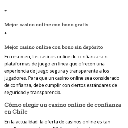
*
Mejor casino online con bono gratis
*
Mejor casino online con bono sin depósito
En resumen, los casinos online de confianza son
plataformas de juego en línea que ofrecen una
experiencia de juego segura y transparente a los
jugadores. Para que un casino online sea considerado
de confianza, debe cumplir con ciertos estándares de
seguridad y transparencia.
Cómo elegir un casino online de confianza
en Chile
En la actualidad, la oferta de casinos online es tan