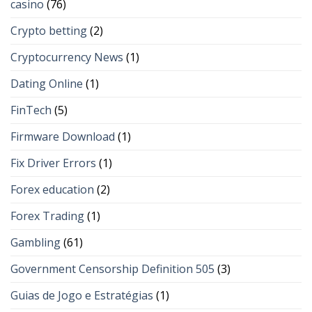
casino
(76)
Crypto betting
(2)
Cryptocurrency News
(1)
Dating Online
(1)
FinTech
(5)
Firmware Download
(1)
Fix Driver Errors
(1)
Forex education
(2)
Forex Trading
(1)
Gambling
(61)
Government Censorship Definition 505
(3)
Guias de Jogo e Estratégias
(1)