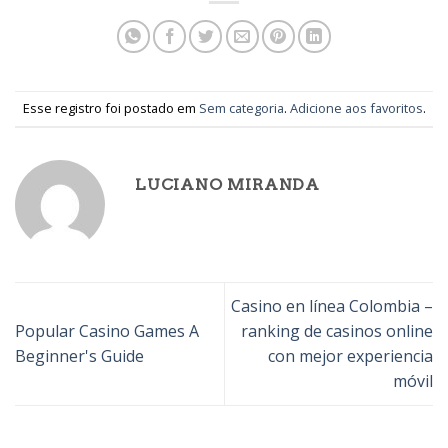
Esse registro foi postado em
Sem categoria
.
Adicione aos favoritos
.
LUCIANO MIRANDA
Casino en línea Colombia –
Popular Casino Games A
ranking de casinos online
Beginner's Guide
con mejor experiencia
móvil