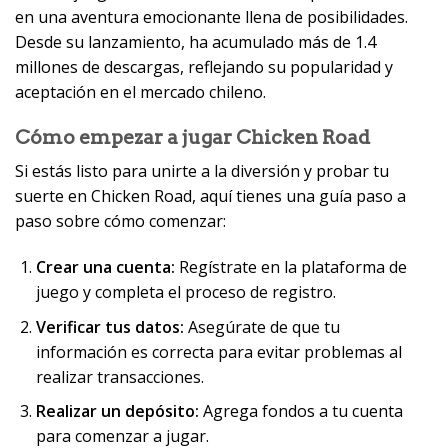
en una aventura emocionante llena de posibilidades.
Desde su lanzamiento, ha acumulado más de 1.4
millones de descargas, reflejando su popularidad y
aceptación en el mercado chileno.
Cómo empezar a jugar Chicken Road
Si estás listo para unirte a la diversión y probar tu
suerte en Chicken Road, aquí tienes una guía paso a
paso sobre cómo comenzar:
Crear una cuenta:
Regístrate en la plataforma de
juego y completa el proceso de registro.
Verificar tus datos:
Asegúrate de que tu
información es correcta para evitar problemas al
realizar transacciones.
Realizar un depósito:
Agrega fondos a tu cuenta
para comenzar a jugar.