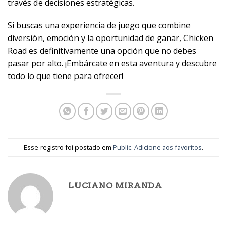
través de decisiones estratégicas.
Si buscas una experiencia de juego que combine
diversión, emoción y la oportunidad de ganar, Chicken
Road es definitivamente una opción que no debes
pasar por alto. ¡Embárcate en esta aventura y descubre
todo lo que tiene para ofrecer!
Esse registro foi postado em
Public
.
Adicione aos favoritos
.
LUCIANO MIRANDA