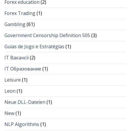
Forex education
(2)
Forex Trading
(1)
Gambling
(61)
Government Censorship Definition 505
(3)
Guias de Jogo e Estratégias
(1)
IT Вакансії
(2)
IT Образование
(1)
Leisure
(1)
Leon
(1)
Neue DLL-Dateien
(1)
New
(1)
NLP Algorithms
(1)