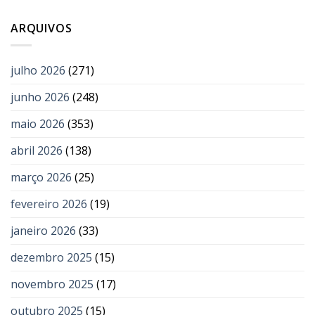
ARQUIVOS
julho 2026
(271)
junho 2026
(248)
maio 2026
(353)
abril 2026
(138)
março 2026
(25)
fevereiro 2026
(19)
janeiro 2026
(33)
dezembro 2025
(15)
novembro 2025
(17)
outubro 2025
(15)