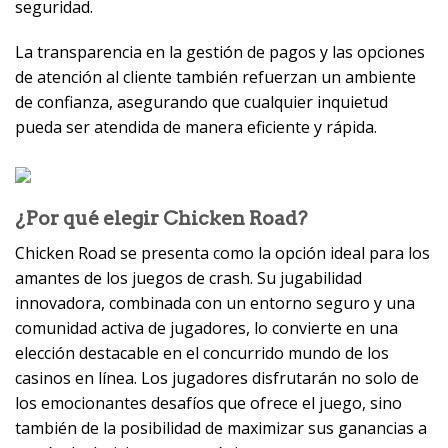
seguridad.
La transparencia en la gestión de pagos y las opciones
de atención al cliente también refuerzan un ambiente
de confianza, asegurando que cualquier inquietud
pueda ser atendida de manera eficiente y rápida.
¿Por qué elegir Chicken Road?
Chicken Road se presenta como la opción ideal para los
amantes de los juegos de crash. Su jugabilidad
innovadora, combinada con un entorno seguro y una
comunidad activa de jugadores, lo convierte en una
elección destacable en el concurrido mundo de los
casinos en línea. Los jugadores disfrutarán no solo de
los emocionantes desafíos que ofrece el juego, sino
también de la posibilidad de maximizar sus ganancias a