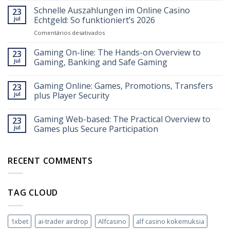
Schnelle Auszahlungen im Online Casino
23
jul
Echtgeld: So funktioniert’s 2026
em
Comentários desativados
Schnelle
Auszahlungen
Gaming On-line: The Hands-on Overview to
23
im
jul
Gaming, Banking and Safe Gaming
Online
Casino
Gaming Online: Games, Promotions, Transfers
Echtgeld:
23
So
jul
plus Player Security
funktioniert’s
2026
Gaming Web-based: The Practical Overview to
23
jul
Games plus Secure Participation
RECENT COMMENTS
TAG CLOUD
1xbet
ai-trader airdrop
Alfcasino
alf casino kokemuksia