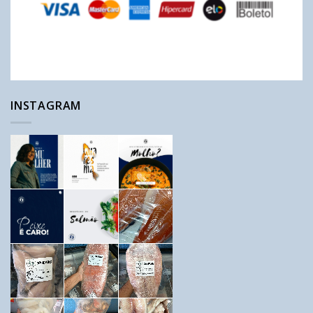
INSTAGRAM