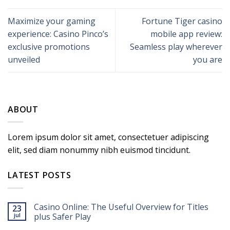
Maximize your gaming
Fortune Tiger casino
experience: Casino Pinco’s
mobile app review:
exclusive promotions
Seamless play wherever
unveiled
you are
ABOUT
Lorem ipsum dolor sit amet, consectetuer adipiscing
elit, sed diam nonummy nibh euismod tincidunt.
LATEST POSTS
Casino Online: The Useful Overview for Titles
23
jul
plus Safer Play