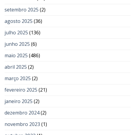
setembro 2025
(2)
agosto 2025
(36)
julho 2025
(136)
junho 2025
(6)
maio 2025
(486)
abril 2025
(2)
março 2025
(2)
fevereiro 2025
(21)
janeiro 2025
(2)
dezembro 2024
(2)
novembro 2023
(1)