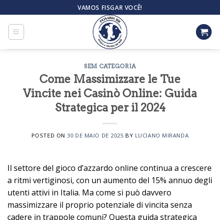
Skip
VAMOS FISGAR VOCÊ!
to
content
SEM CATEGORIA
Come Massimizzare le Tue
Vincite nei Casinò Online: Guida
Strategica per il 2024
POSTED ON
30 DE MAIO DE 2025
BY
LUCIANO MIRANDA
Il settore del gioco d’azzardo online continua a crescere
a ritmi vertiginosi, con un aumento del 15% annuo degli
utenti attivi in Italia. Ma come si può davvero
massimizzare il proprio potenziale di vincita senza
cadere in trappole comuni? Questa guida strategica