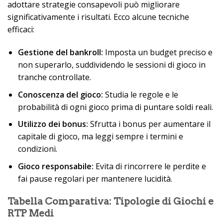
adottare strategie consapevoli può migliorare
significativamente i risultati. Ecco alcune tecniche
efficaci:
Gestione del bankroll:
Imposta un budget preciso e
non superarlo, suddividendo le sessioni di gioco in
tranche controllate.
Conoscenza del gioco:
Studia le regole e le
probabilità di ogni gioco prima di puntare soldi reali.
Utilizzo dei bonus:
Sfrutta i bonus per aumentare il
capitale di gioco, ma leggi sempre i termini e
condizioni.
Gioco responsabile:
Evita di rincorrere le perdite e
fai pause regolari per mantenere lucidità.
Tabella Comparativa: Tipologie di Giochi e
RTP Medi