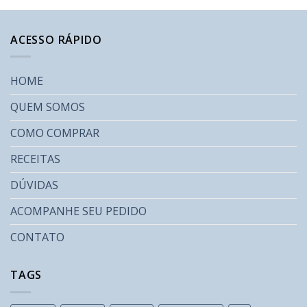
ACESSO RÁPIDO
HOME
QUEM SOMOS
COMO COMPRAR
RECEITAS
DÚVIDAS
ACOMPANHE SEU PEDIDO
CONTATO
TAGS