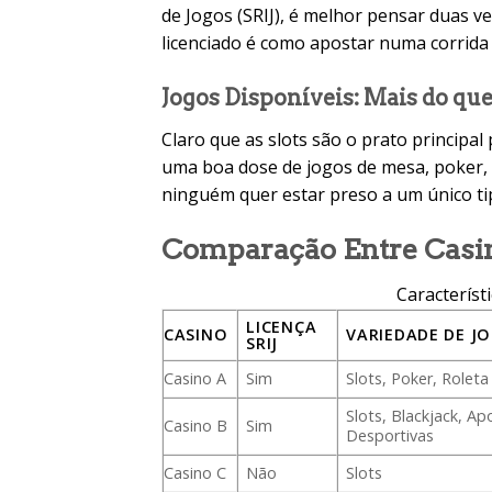
de Jogos (SRIJ), é melhor pensar duas v
licenciado é como apostar numa corrida
Jogos Disponíveis: Mais do qu
Claro que as slots são o prato princip
uma boa dose de jogos de mesa, poker, e
ninguém quer estar preso a um único tip
Comparação Entre Casin
Característ
LICENÇA
CASINO
VARIEDADE DE J
SRIJ
Casino A
Sim
Slots, Poker, Roleta
Slots, Blackjack, Ap
Casino B
Sim
Desportivas
Casino C
Não
Slots