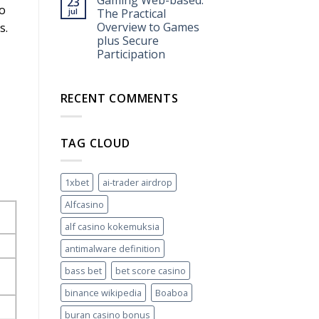
Gaming Web-based:
23
ão
jul
The Practical
Overview to Games
s.
plus Secure
Participation
RECENT COMMENTS
TAG CLOUD
1xbet
ai-trader airdrop
Alfcasino
alf casino kokemuksia
antimalware definition
bass bet
bet score casino
binance wikipedia
Boaboa
buran casino bonus