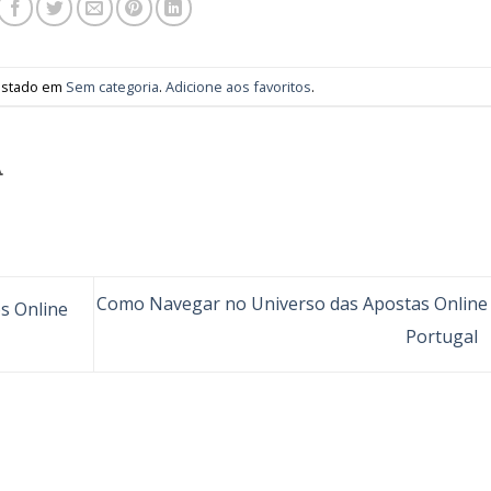
postado em
Sem categoria
.
Adicione aos favoritos
.
A
Como Navegar no Universo das Apostas Online
s Online
Portugal