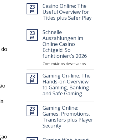
Casino Online: The
23
jul
Useful Overview for
Titles plus Safer Play
Schnelle
23
jul
Auszahlungen im
Online Casino
 do
Echtgeld: So
funktioniert’s 2026
em
Comentários desativados
Schnelle
Auszahlungen
Gaming On-line: The
23
im
jul
Hands-on Overview
são
Online
to Gaming, Banking
Casino
and Safe Gaming
Echtgeld:
ia
So
funktioniert’s
Gaming Online:
23
2026
jul
Games, Promotions,
Transfers plus Player
Security
ção