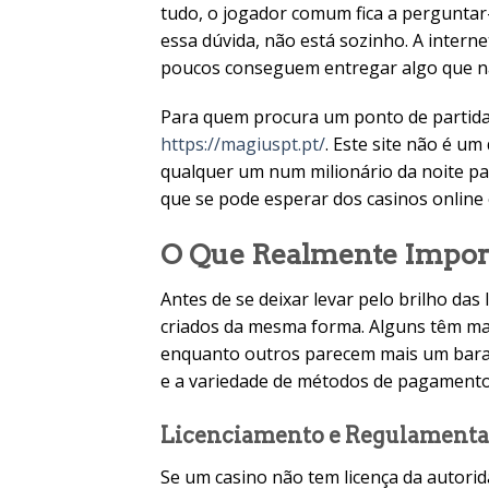
tudo, o jogador comum fica a perguntar-
essa dúvida, não está sozinho. A inter
poucos conseguem entregar algo que n
Para quem procura um ponto de partida 
https://magiuspt.pt/
. Este site não é um
qualquer um num milionário da noite pa
que se pode esperar dos casinos online
O Que Realmente Import
Antes de se deixar levar pelo brilho das
criados da mesma forma. Alguns têm m
enquanto outros parecem mais um baral
e a variedade de métodos de pagamento
Licenciamento e Regulament
Se um casino não tem licença da autori