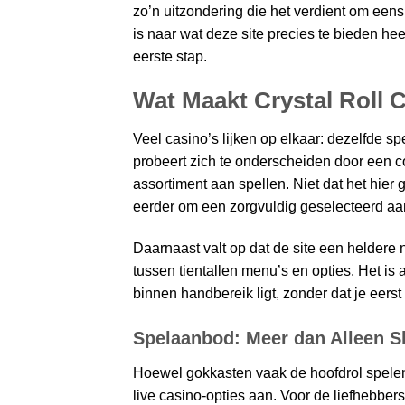
zo’n uitzondering die het verdient om een
is naar wat deze site precies te bieden he
eerste stap.
Wat Maakt Crystal Roll 
Veel casino’s lijken op elkaar: dezelfde s
probeert zich te onderscheiden door een c
assortiment aan spellen. Niet dat het hier
eerder om een zorgvuldig geselecteerd aa
Daarnaast valt op dat de site een heldere n
tussen tientallen menu’s en opties. Het is
binnen handbereik ligt, zonder dat je eerst
Spelaanbod: Meer dan Alleen S
Hoewel gokkasten vaak de hoofdrol spelen i
live casino-opties aan. Voor de liefhebber