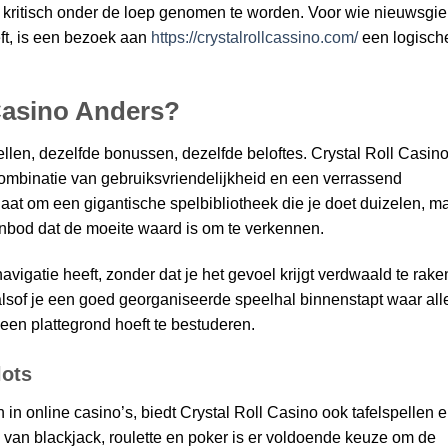
s kritisch onder de loep genomen te worden. Voor wie nieuwsgie
eft, is een bezoek aan
https://crystalrollcassino.com/
een logisch
Casino Anders?
pellen, dezelfde bonussen, dezelfde beloftes. Crystal Roll Casin
ombinatie van gebruiksvriendelijkheid en een verrassend
 gaat om een gigantische spelbibliotheek die je doet duizelen, m
nbod dat de moeite waard is om te verkennen.
avigatie heeft, zonder dat je het gevoel krijgt verdwaald te rake
 alsof je een goed georganiseerde speelhal binnenstapt waar all
 een plattegrond hoeft te bestuderen.
lots
n online casino’s, biedt Crystal Roll Casino ook tafelspellen 
s van blackjack, roulette en poker is er voldoende keuze om de