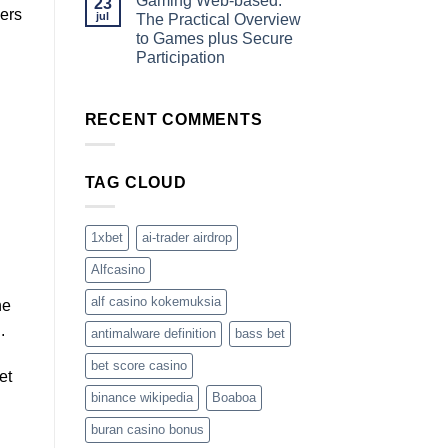
Gaming Web-based:
23
lers
jul
The Practical Overview
to Games plus Secure
Participation
RECENT COMMENTS
TAG CLOUD
1xbet
ai-trader airdrop
Alfcasino
alf casino kokemuksia
ne
.
antimalware definition
bass bet
bet score casino
et
binance wikipedia
Boaboa
buran casino bonus