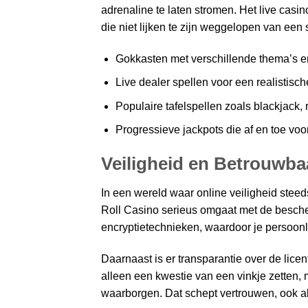
adrenaline te laten stromen. Het live casi
die niet lijken te zijn weggelopen van een 
Gokkasten met verschillende thema’s e
Live dealer spellen voor een realistisch
Populaire tafelspellen zoals blackjack, 
Progressieve jackpots die af en toe voo
Veiligheid en Betrouwbaa
In een wereld waar online veiligheid steeds
Roll Casino serieus omgaat met de besch
encryptietechnieken, waardoor je persoonlij
Daarnaast is er transparantie over de lice
alleen een kwestie van een vinkje zetten, m
waarborgen. Dat schept vertrouwen, ook al bl