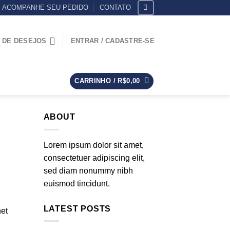
ACOMPANHE SEU PEDIDO
CONTATO
A DE DESEJOS
ENTRAR / CADASTRE-SE
CARRINHO /
R$
0,00
ABOUT
Lorem ipsum dolor sit amet,
consectetuer adipiscing elit,
sed diam nonummy nibh
euismod tincidunt.
LATEST POSTS
het