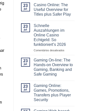
rig
Casino Online: The
23
e
jul
Useful Overview for
Titles plus Safer Play
Schnelle
23
jul
Auszahlungen im
Online Casino
o
Echtgeld: So
funktioniert’s 2026
aar
em
Comentários desativados
Schnelle
Auszahlungen
Gaming On-line: The
23
im
jul
Hands-on Overview to
Online
n
Gaming, Banking and
Casino
es
Safe Gaming
Echtgeld:
So
funktioniert’s
Gaming Online:
23
2026
jul
Games, Promotions,
Transfers plus Player
Security
en