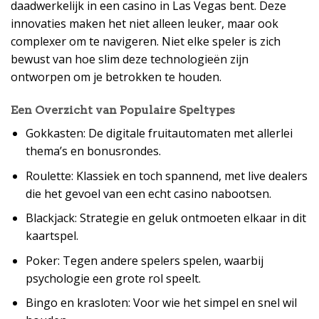
daadwerkelijk in een casino in Las Vegas bent. Deze
innovaties maken het niet alleen leuker, maar ook
complexer om te navigeren. Niet elke speler is zich
bewust van hoe slim deze technologieën zijn
ontworpen om je betrokken te houden.
Een Overzicht van Populaire Speltypes
Gokkasten: De digitale fruitautomaten met allerlei
thema’s en bonusrondes.
Roulette: Klassiek en toch spannend, met live dealers
die het gevoel van een echt casino nabootsen.
Blackjack: Strategie en geluk ontmoeten elkaar in dit
kaartspel.
Poker: Tegen andere spelers spelen, waarbij
psychologie een grote rol speelt.
Bingo en krasloten: Voor wie het simpel en snel wil