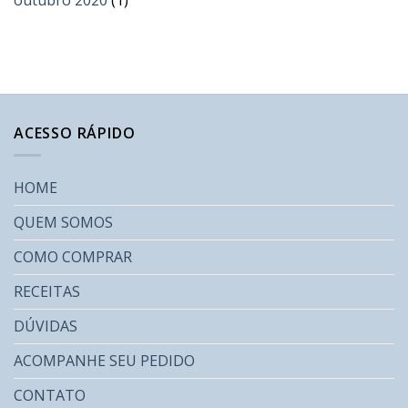
ACESSO RÁPIDO
HOME
QUEM SOMOS
COMO COMPRAR
RECEITAS
DÚVIDAS
ACOMPANHE SEU PEDIDO
CONTATO