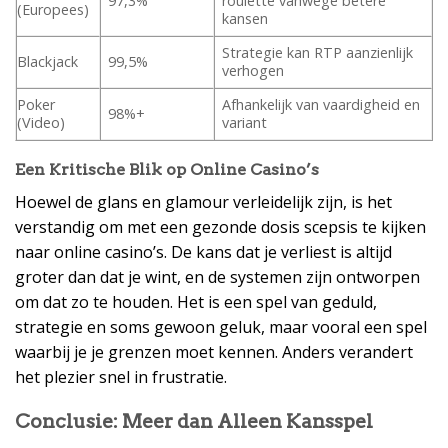
97,3%
roulette vanwege betere
(Europees)
kansen
Strategie kan RTP aanzienlijk
Blackjack
99,5%
verhogen
Poker
Afhankelijk van vaardigheid en
98%+
(Video)
variant
Een Kritische Blik op Online Casino’s
Hoewel de glans en glamour verleidelijk zijn, is het
verstandig om met een gezonde dosis scepsis te kijken
naar online casino’s. De kans dat je verliest is altijd
groter dan dat je wint, en de systemen zijn ontworpen
om dat zo te houden. Het is een spel van geduld,
strategie en soms gewoon geluk, maar vooral een spel
waarbij je je grenzen moet kennen. Anders verandert
het plezier snel in frustratie.
Conclusie: Meer dan Alleen Kansspel