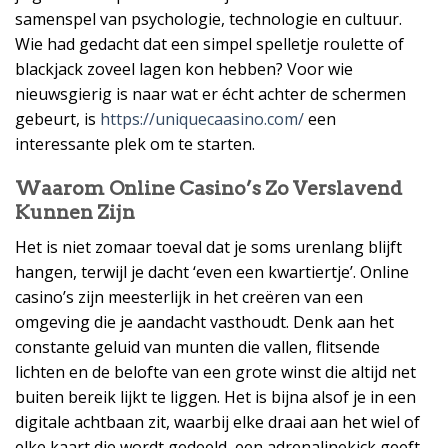
samenspel van psychologie, technologie en cultuur.
Wie had gedacht dat een simpel spelletje roulette of
blackjack zoveel lagen kon hebben? Voor wie
nieuwsgierig is naar wat er écht achter de schermen
gebeurt, is
https://uniquecaasino.com/
een
interessante plek om te starten.
Waarom Online Casino’s Zo Verslavend
Kunnen Zijn
Het is niet zomaar toeval dat je soms urenlang blijft
hangen, terwijl je dacht ‘even een kwartiertje’. Online
casino’s zijn meesterlijk in het creëren van een
omgeving die je aandacht vasthoudt. Denk aan het
constante geluid van munten die vallen, flitsende
lichten en de belofte van een grote winst die altijd net
buiten bereik lijkt te liggen. Het is bijna alsof je in een
digitale achtbaan zit, waarbij elke draai aan het wiel of
elke kaart die wordt gedeeld, een adrenalinekick geeft.