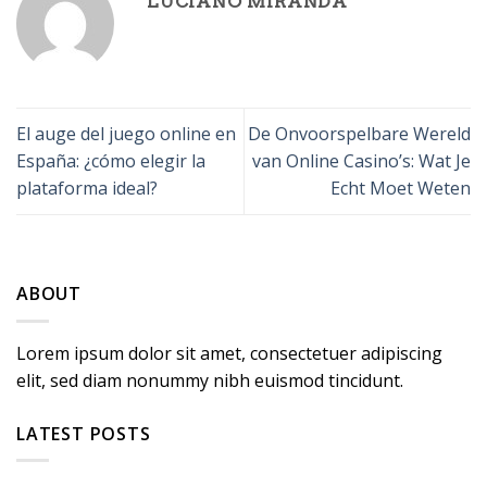
LUCIANO MIRANDA
El auge del juego online en
De Onvoorspelbare Wereld
España: ¿cómo elegir la
van Online Casino’s: Wat Je
plataforma ideal?
Echt Moet Weten
ABOUT
Lorem ipsum dolor sit amet, consectetuer adipiscing
elit, sed diam nonummy nibh euismod tincidunt.
LATEST POSTS