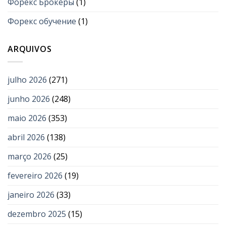
Форекс Брокеры
(1)
Форекс обучение
(1)
ARQUIVOS
julho 2026
(271)
junho 2026
(248)
maio 2026
(353)
abril 2026
(138)
março 2026
(25)
fevereiro 2026
(19)
janeiro 2026
(33)
dezembro 2025
(15)