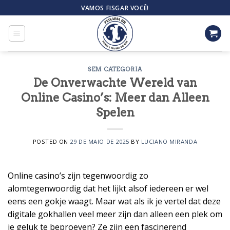
Skip
VAMOS FISGAR VOCÊ!
to
content
SEM CATEGORIA
De Onverwachte Wereld van
Online Casino’s: Meer dan Alleen
Spelen
POSTED ON
29 DE MAIO DE 2025
BY
LUCIANO MIRANDA
Online casino’s zijn tegenwoordig zo
alomtegenwoordig dat het lijkt alsof iedereen er wel
eens een gokje waagt. Maar wat als ik je vertel dat deze
digitale gokhallen veel meer zijn dan alleen een plek om
je geluk te beproeven? Ze zijn een fascinerend