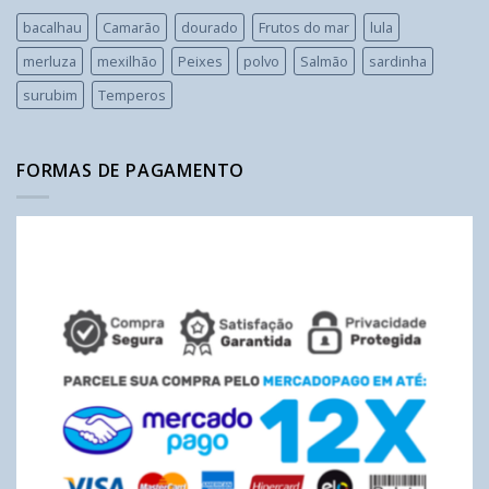
bacalhau
Camarão
dourado
Frutos do mar
lula
merluza
mexilhão
Peixes
polvo
Salmão
sardinha
surubim
Temperos
FORMAS DE PAGAMENTO