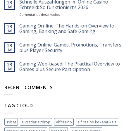
Schnelle Auszahlungen im Online Casino
23
jul
Echtgeld: So funktioniert’s 2026
em
Comentários desativados
Schnelle
Auszahlungen
Gaming On-line: The Hands-on Overview to
23
im
jul
Gaming, Banking and Safe Gaming
Online
Casino
Gaming Online: Games, Promotions, Transfers
Echtgeld:
23
So
jul
plus Player Security
funktioniert’s
2026
Gaming Web-based: The Practical Overview to
23
jul
Games plus Secure Participation
RECENT COMMENTS
TAG CLOUD
1xbet
ai-trader airdrop
Alfcasino
alf casino kokemuksia
antimalware definition
bass bet
bet score casino