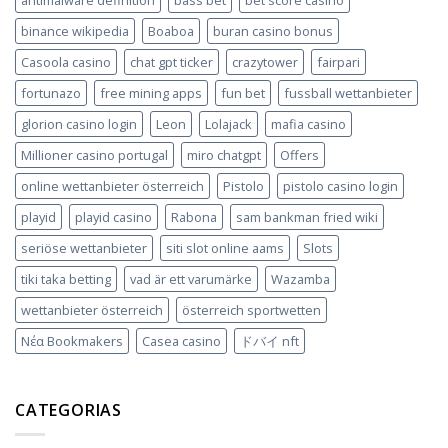
binance wikipedia
Boaboa
buran casino bonus
Casoola casino
chat gpt ticker
crazytower
fairpari
fortunazo
free mining apps
fun bet
fussball wettanbieter
glorion casino login
Leon
Lolajack
mafia casino
Millioner casino portugal
miro chatgpt
Offers
online wettanbieter österreich
Pistolo
pistolo casino login
playid
playid casino
Rabona
sam bankman fried wiki
seriöse wettanbieter
siti slot online aams
Slots
tiki taka betting
vad är ett varumärke
Wazamba
wettanbieter österreich
österreich sportwetten
Νέα Bookmakers
Сasea casino
ドバイ nft
CATEGORIAS