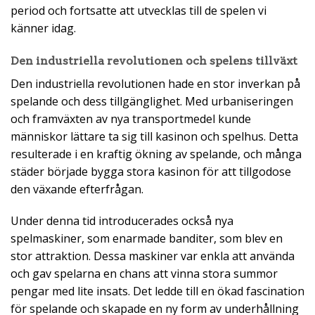
period och fortsatte att utvecklas till de spelen vi
känner idag.
Den industriella revolutionen och spelens tillväxt
Den industriella revolutionen hade en stor inverkan på
spelande och dess tillgänglighet. Med urbaniseringen
och framväxten av nya transportmedel kunde
människor lättare ta sig till kasinon och spelhus. Detta
resulterade i en kraftig ökning av spelande, och många
städer började bygga stora kasinon för att tillgodose
den växande efterfrågan.
Under denna tid introducerades också nya
spelmaskiner, som enarmade banditer, som blev en
stor attraktion. Dessa maskiner var enkla att använda
och gav spelarna en chans att vinna stora summor
pengar med lite insats. Det ledde till en ökad fascination
för spelande och skapade en ny form av underhållning