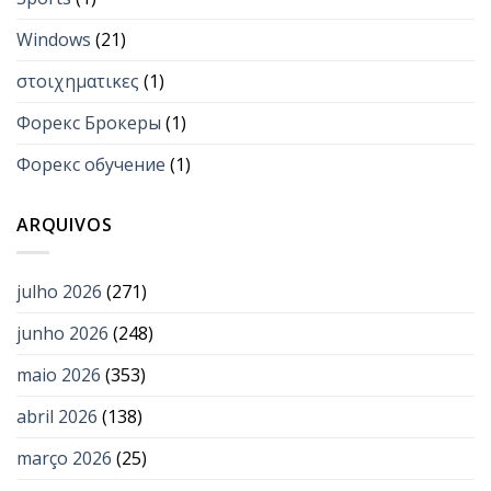
Windows
(21)
στοιχηματικες
(1)
Форекс Брокеры
(1)
Форекс обучение
(1)
ARQUIVOS
julho 2026
(271)
junho 2026
(248)
maio 2026
(353)
abril 2026
(138)
março 2026
(25)