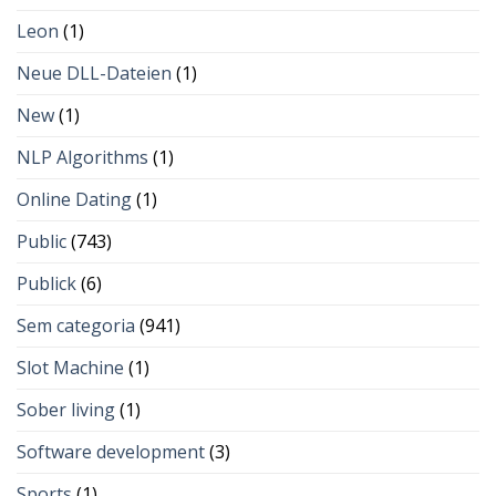
Leon
(1)
Neue DLL-Dateien
(1)
New
(1)
NLP Algorithms
(1)
Online Dating
(1)
Public
(743)
Publick
(6)
Sem categoria
(941)
Slot Machine
(1)
Sober living
(1)
Software development
(3)
Sports
(1)