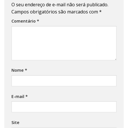
O seu endereço de e-mail não será publicado.
Campos obrigatórios são marcados com
*
Comentário
*
Nome
*
E-mail
*
Site