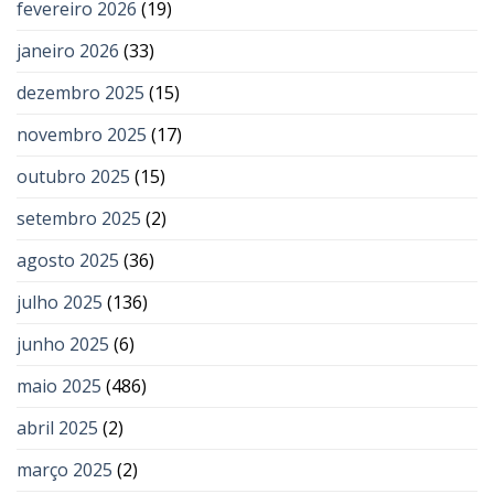
fevereiro 2026
(19)
janeiro 2026
(33)
dezembro 2025
(15)
novembro 2025
(17)
outubro 2025
(15)
setembro 2025
(2)
agosto 2025
(36)
julho 2025
(136)
junho 2025
(6)
maio 2025
(486)
abril 2025
(2)
março 2025
(2)