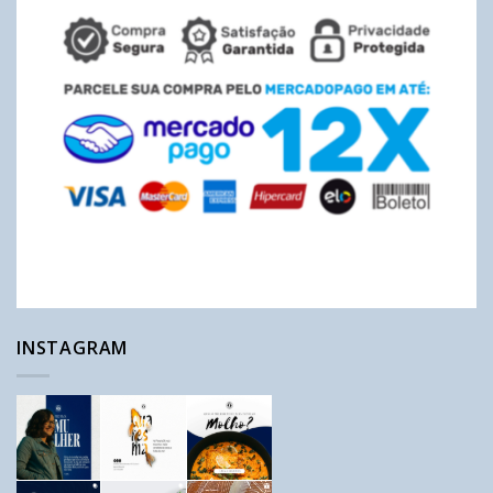
INSTAGRAM