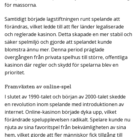
för massorna.
Samtidigt började lagstiftningen runt spelande att
förändras, vilket ledde till att fler länder legaliserade
och reglerade kasinon. Detta skapade en mer stabil och
säker spelmiljö och gjorde att spelandet kunde
blomstra ännu mer. Denna period präglade
övergången från privata spelhus till större, offentliga
kasinon där regler och skydd för spelarna blev en
prioritet.
Framväxten av online-spel
I slutet av 1990-talet och början av 2000-talet skedde
en revolution inom spelande med introduktionen av
internet. Online-kasinon började dyka upp, vilket
förändrade spelupplevelsen radikalt. Spelare kunde nu
njuta av sina favoritspel från bekvämligheten av sina
hem, vilket gjorde att fler människor fick tillgång till