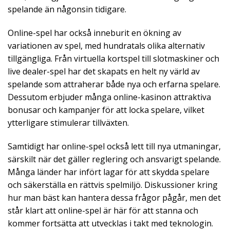
spelande än någonsin tidigare.
Online-spel har också inneburit en ökning av
variationen av spel, med hundratals olika alternativ
tillgängliga. Från virtuella kortspel till slotmaskiner och
live dealer-spel har det skapats en helt ny värld av
spelande som attraherar både nya och erfarna spelare.
Dessutom erbjuder många online-kasinon attraktiva
bonusar och kampanjer för att locka spelare, vilket
ytterligare stimulerar tillväxten.
Samtidigt har online-spel också lett till nya utmaningar,
särskilt när det gäller reglering och ansvarigt spelande.
Många länder har infört lagar för att skydda spelare
och säkerställa en rättvis spelmiljö. Diskussioner kring
hur man bäst kan hantera dessa frågor pågår, men det
står klart att online-spel är här för att stanna och
kommer fortsätta att utvecklas i takt med teknologin.