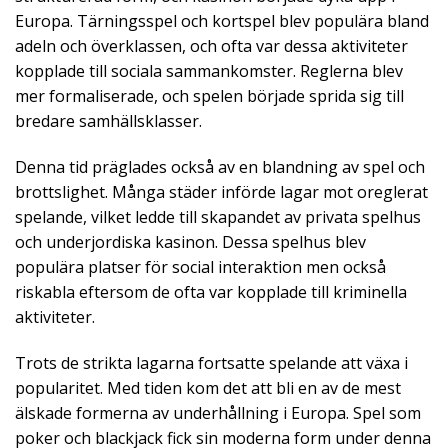
Europa. Tärningsspel och kortspel blev populära bland
adeln och överklassen, och ofta var dessa aktiviteter
kopplade till sociala sammankomster. Reglerna blev
mer formaliserade, och spelen började sprida sig till
bredare samhällsklasser.
Denna tid präglades också av en blandning av spel och
brottslighet. Många städer införde lagar mot oreglerat
spelande, vilket ledde till skapandet av privata spelhus
och underjordiska kasinon. Dessa spelhus blev
populära platser för social interaktion men också
riskabla eftersom de ofta var kopplade till kriminella
aktiviteter.
Trots de strikta lagarna fortsatte spelande att växa i
popularitet. Med tiden kom det att bli en av de mest
älskade formerna av underhållning i Europa. Spel som
poker och blackjack fick sin moderna form under denna