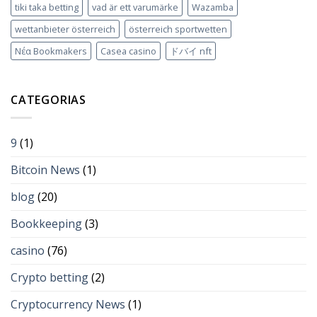
tiki taka betting
vad är ett varumärke
Wazamba
wettanbieter österreich
österreich sportwetten
Νέα Bookmakers
Сasea casino
ドバイ nft
CATEGORIAS
9
(1)
Bitcoin News
(1)
blog
(20)
Bookkeeping
(3)
casino
(76)
Crypto betting
(2)
Cryptocurrency News
(1)