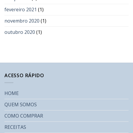
fevereiro 2021
(1)
novembro 2020
(1)
outubro 2020
(1)
ACESSO RÁPIDO
HOME
QUEM SOMOS
COMO COMPRAR
RECEITAS