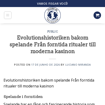
Skip
VAMOS FISGAR VOCÊ!
to
content
PUBLIC
Evolutionshistoriken bakom
spelande Från forntida ritualer till
moderna kasinon
POSTED ON
17 DE JUNHO DE 2026
BY
LUCIANO MIRANDA
Evolutionshistoriken bakom spelande Från forntida
ritualer till moderna kasinon
Spelande i forntiden
Spelande har en lång och fascinerande historia som