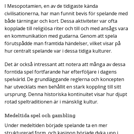
I Mesopotamien, en av de tidigaste kända
civilisationerna, har man funnit bevis för spelande med
både tärningar och kort. Dessa aktiviteter var ofta
kopplade till religiösa riter och till och med ansågs vara
en kommunikation med gudarna. Genom att spela
förutspådde man framtida händelser, vilket visar på
hur centralt spelande var i dessa tidiga kulturer.
Det är också intressant att notera att många av dessa
forntida spel fortfarande har efterföljare i dagens
spelvärld. De grundläggande reglerna och koncepten
har utvecklats men behållit en stark koppling till sitt
ursprung. Denna historiska kontinuitet visar hur djupt
rotad speltraditionen är i mänsklig kultur.
Medeltida spel och gambling
Under medeltiden började spelande ta en mer
strukturerad form, och kasinon började dyka upp i