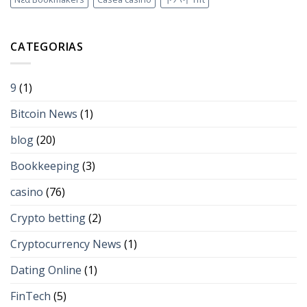
CATEGORIAS
9
(1)
Bitcoin News
(1)
blog
(20)
Bookkeeping
(3)
casino
(76)
Crypto betting
(2)
Cryptocurrency News
(1)
Dating Online
(1)
FinTech
(5)