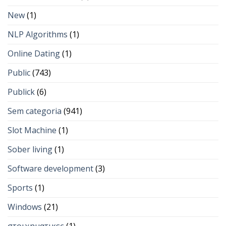
New
(1)
NLP Algorithms
(1)
Online Dating
(1)
Public
(743)
Publick
(6)
Sem categoria
(941)
Slot Machine
(1)
Sober living
(1)
Software development
(3)
Sports
(1)
Windows
(21)