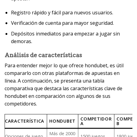
Registro rápido y fácil para nuevos usuarios.
Verificación de cuenta para mayor seguridad.
Depósitos inmediatos para empezar a jugar sin
demoras.
Análisis de características
Para entender mejor lo que ofrece hondubet, es útil
compararlo con otras plataformas de apuestas en
línea. A continuación, se presenta una tabla
comparativa que destaca las características clave de
hondubet en comparación con algunos de sus
competidores.
COMPETIDOR
COMPET
CARACTERÍSTICA
HONDUBET
A
B
Más de 2000
Opciones de juego
1500 juegos
1800 jueg