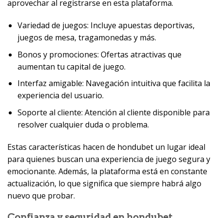
aprovechar al registrarse en esta plataforma.
Variedad de juegos: Incluye apuestas deportivas,
juegos de mesa, tragamonedas y más.
Bonos y promociones: Ofertas atractivas que
aumentan tu capital de juego.
Interfaz amigable: Navegación intuitiva que facilita la
experiencia del usuario.
Soporte al cliente: Atención al cliente disponible para
resolver cualquier duda o problema.
Estas características hacen de hondubet un lugar ideal
para quienes buscan una experiencia de juego segura y
emocionante. Además, la plataforma está en constante
actualización, lo que significa que siempre habrá algo
nuevo que probar.
Confianza y seguridad en hondubet