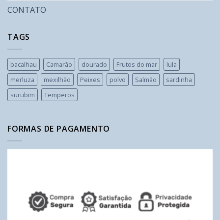
CONTATO
TAGS
bacalhau
Camarão
dourado
Frutos do mar
lula
merluza
mexilhão
Peixes
polvo
Salmão
sardinha
surubim
Temperos
FORMAS DE PAGAMENTO