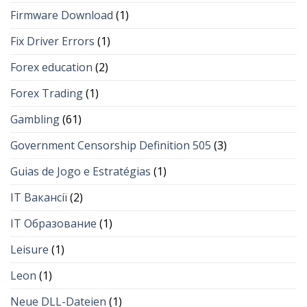
Firmware Download
(1)
Fix Driver Errors
(1)
Forex education
(2)
Forex Trading
(1)
Gambling
(61)
Government Censorship Definition 505
(3)
Guias de Jogo e Estratégias
(1)
IT Вакансії
(2)
IT Образование
(1)
Leisure
(1)
Leon
(1)
Neue DLL-Dateien
(1)