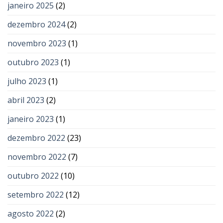
janeiro 2025
(2)
dezembro 2024
(2)
novembro 2023
(1)
outubro 2023
(1)
julho 2023
(1)
abril 2023
(2)
janeiro 2023
(1)
dezembro 2022
(23)
novembro 2022
(7)
outubro 2022
(10)
setembro 2022
(12)
agosto 2022
(2)