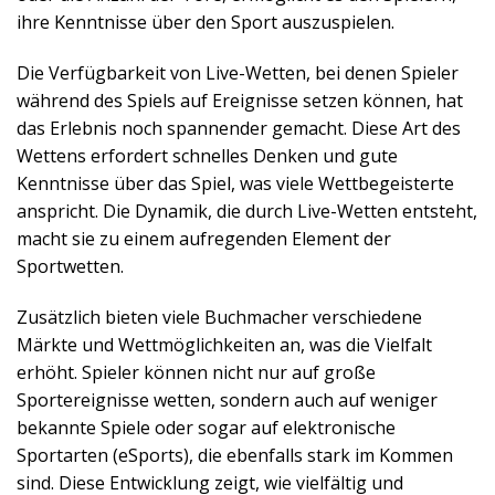
ihre Kenntnisse über den Sport auszuspielen.
Die Verfügbarkeit von Live-Wetten, bei denen Spieler
während des Spiels auf Ereignisse setzen können, hat
das Erlebnis noch spannender gemacht. Diese Art des
Wettens erfordert schnelles Denken und gute
Kenntnisse über das Spiel, was viele Wettbegeisterte
anspricht. Die Dynamik, die durch Live-Wetten entsteht,
macht sie zu einem aufregenden Element der
Sportwetten.
Zusätzlich bieten viele Buchmacher verschiedene
Märkte und Wettmöglichkeiten an, was die Vielfalt
erhöht. Spieler können nicht nur auf große
Sportereignisse wetten, sondern auch auf weniger
bekannte Spiele oder sogar auf elektronische
Sportarten (eSports), die ebenfalls stark im Kommen
sind. Diese Entwicklung zeigt, wie vielfältig und