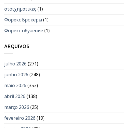
στοιχηματικες
(1)
Форекс Брокеры
(1)
Форекс обучение
(1)
ARQUIVOS
julho 2026
(271)
junho 2026
(248)
maio 2026
(353)
abril 2026
(138)
março 2026
(25)
fevereiro 2026
(19)