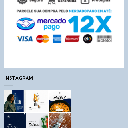
INSTAGRAM