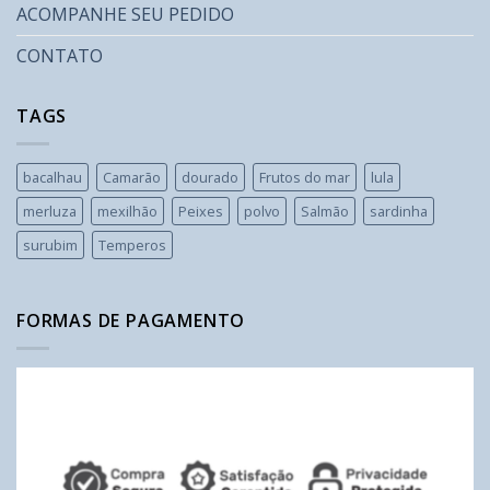
ACOMPANHE SEU PEDIDO
CONTATO
TAGS
bacalhau
Camarão
dourado
Frutos do mar
lula
merluza
mexilhão
Peixes
polvo
Salmão
sardinha
surubim
Temperos
FORMAS DE PAGAMENTO