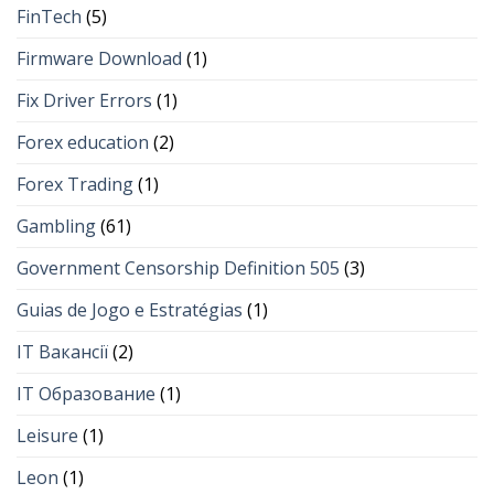
FinTech
(5)
Firmware Download
(1)
Fix Driver Errors
(1)
Forex education
(2)
Forex Trading
(1)
Gambling
(61)
Government Censorship Definition 505
(3)
Guias de Jogo e Estratégias
(1)
IT Вакансії
(2)
IT Образование
(1)
Leisure
(1)
Leon
(1)