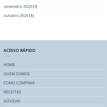
novembro 2020
(1)
outubro 2020
(1)
ACESSO RÁPIDO
HOME
QUEM SOMOS
COMO COMPRAR
RECEITAS
DÚVIDAS