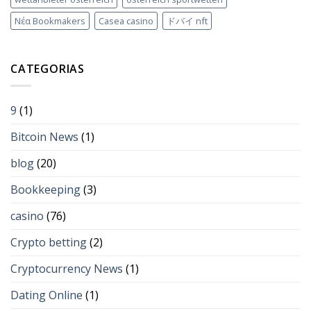
Νέα Bookmakers
Сasea casino
ドバイ nft
CATEGORIAS
9
(1)
Bitcoin News
(1)
blog
(20)
Bookkeeping
(3)
casino
(76)
Crypto betting
(2)
Cryptocurrency News
(1)
Dating Online
(1)