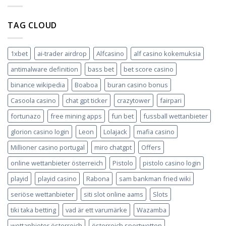
TAG CLOUD
1xbet
ai-trader airdrop
Alfcasino
alf casino kokemuksia
antimalware definition
bass bet
bet score casino
binance wikipedia
Boaboa
buran casino bonus
Casoola casino
chat gpt ticker
crazytower
fairpari
fortunazo
free mining apps
fun bet
fussball wettanbieter
glorion casino login
Leon
Lolajack
mafia casino
Millioner casino portugal
miro chatgpt
Offers
online wettanbieter österreich
Pistolo
pistolo casino login
playid
playid casino
Rabona
sam bankman fried wiki
seriöse wettanbieter
siti slot online aams
Slots
tiki taka betting
vad är ett varumärke
Wazamba
wettanbieter österreich
österreich sportwetten