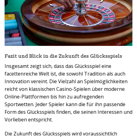
Fazit und Blick in die Zukunft des Glücksspiels
Insgesamt zeigt sich, dass das Glücksspiel eine
facettenreiche Welt ist, die sowohl Tradition als auch
Innovation vereint. Die Vielzahl an Spielmöglichkeiten
reicht von klassischen Casino-Spielen über moderne
Online-Plattformen bis hin zu aufregenden
Sportwetten. Jeder Spieler kann die für ihn passende
Form des Glücksspiels finden, die seinen Interessen und
Vorlieben entspricht.
Die Zukunft des Glücksspiels wird voraussichtlich