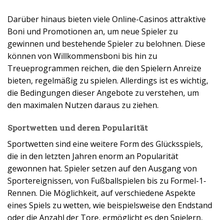
Darüber hinaus bieten viele Online-Casinos attraktive
Boni und Promotionen an, um neue Spieler zu
gewinnen und bestehende Spieler zu belohnen. Diese
können von Willkommensboni bis hin zu
Treueprogrammen reichen, die den Spielern Anreize
bieten, regelmäßig zu spielen. Allerdings ist es wichtig,
die Bedingungen dieser Angebote zu verstehen, um
den maximalen Nutzen daraus zu ziehen.
Sportwetten und deren Popularität
Sportwetten sind eine weitere Form des Glücksspiels,
die in den letzten Jahren enorm an Popularität
gewonnen hat. Spieler setzen auf den Ausgang von
Sportereignissen, von Fußballspielen bis zu Formel-1-
Rennen. Die Möglichkeit, auf verschiedene Aspekte
eines Spiels zu wetten, wie beispielsweise den Endstand
oder die Anzahl der Tore, ermöglicht es den Spielern,