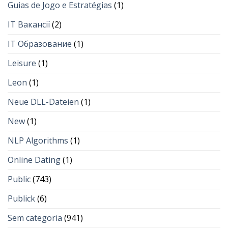
Guias de Jogo e Estratégias
(1)
IT Вакансії
(2)
IT Образование
(1)
Leisure
(1)
Leon
(1)
Neue DLL-Dateien
(1)
New
(1)
NLP Algorithms
(1)
Online Dating
(1)
Public
(743)
Publick
(6)
Sem categoria
(941)