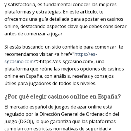
y satisfactoria, es fundamental conocer las mejores
plataformas y estrategias. En este artículo, te
ofrecemos una guía detallada para apostar en casinos
online, destacando aspectos clave que debes considerar
antes de comenzar a jugar.
Si estás buscando un sitio confiable para comenzar, te
recomendamos visitar <a href="
https://es-
sgcasino.com/
“>https://es-sgcasino.com/, una
plataforma que reúne las mejores opciones de casinos
online en España, con análisis, reseñas y consejos
útiles para jugadores de todos los niveles.
¿Por qué elegir casinos online en España?
El mercado español de juegos de azar online está
regulado por la Dirección General de Ordenación del
Juego (DGOJ), lo que garantiza que las plataformas
cumplan con estrictas normativas de seguridad y