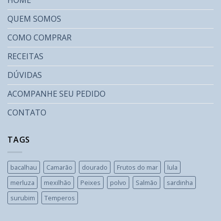
HOME
QUEM SOMOS
COMO COMPRAR
RECEITAS
DÚVIDAS
ACOMPANHE SEU PEDIDO
CONTATO
TAGS
bacalhau
Camarão
dourado
Frutos do mar
lula
merluza
mexilhão
Peixes
polvo
Salmão
sardinha
surubim
Temperos