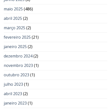
maio 2025
(486)
abril 2025
(2)
março 2025
(2)
fevereiro 2025
(21)
janeiro 2025
(2)
dezembro 2024
(2)
novembro 2023
(1)
outubro 2023
(1)
julho 2023
(1)
abril 2023
(2)
janeiro 2023
(1)