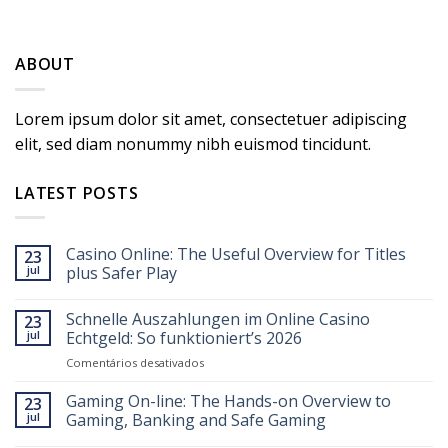
ABOUT
Lorem ipsum dolor sit amet, consectetuer adipiscing
elit, sed diam nonummy nibh euismod tincidunt.
LATEST POSTS
Casino Online: The Useful Overview for Titles
23
jul
plus Safer Play
Schnelle Auszahlungen im Online Casino
23
jul
Echtgeld: So funktioniert’s 2026
em
Comentários desativados
Schnelle
Auszahlungen
Gaming On-line: The Hands-on Overview to
23
im
jul
Gaming, Banking and Safe Gaming
Online
Casino