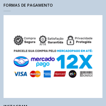
FORMAS DE PAGAMENTO