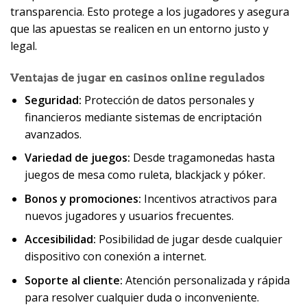
transparencia. Esto protege a los jugadores y asegura
que las apuestas se realicen en un entorno justo y
legal.
Ventajas de jugar en casinos online regulados
Seguridad:
Protección de datos personales y
financieros mediante sistemas de encriptación
avanzados.
Variedad de juegos:
Desde tragamonedas hasta
juegos de mesa como ruleta, blackjack y póker.
Bonos y promociones:
Incentivos atractivos para
nuevos jugadores y usuarios frecuentes.
Accesibilidad:
Posibilidad de jugar desde cualquier
dispositivo con conexión a internet.
Soporte al cliente:
Atención personalizada y rápida
para resolver cualquier duda o inconveniente.