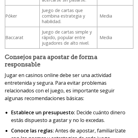
Juego de cartas que
Póker
combina estrategia y
Media
habilidad.
Juego de cartas simple y
Baccarat
rápido, popular entre
Media
jugadores de alto nivel.
Consejos para apostar de forma
responsable
Jugar en casinos online debe ser una actividad
entretenida y segura. Para evitar problemas
relacionados con el juego, es importante seguir
algunas recomendaciones básicas:
Establece un presupuesto:
Decide cuánto dinero
estás dispuesto a gastar y no lo excedas.
Conoce las reglas:
Antes de apostar, familiarízate