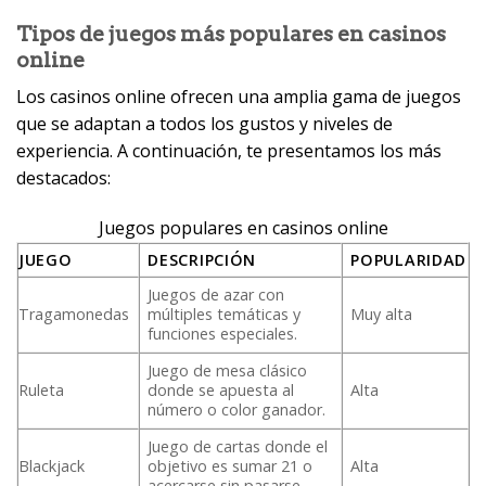
Tipos de juegos más populares en casinos
online
Los casinos online ofrecen una amplia gama de juegos
que se adaptan a todos los gustos y niveles de
experiencia. A continuación, te presentamos los más
destacados:
Juegos populares en casinos online
JUEGO
DESCRIPCIÓN
POPULARIDAD
Juegos de azar con
Tragamonedas
múltiples temáticas y
Muy alta
funciones especiales.
Juego de mesa clásico
Ruleta
donde se apuesta al
Alta
número o color ganador.
Juego de cartas donde el
Blackjack
objetivo es sumar 21 o
Alta
acercarse sin pasarse.