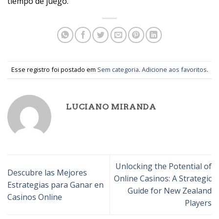
tiempo de juego.
Esse registro foi postado em
Sem categoria
.
Adicione aos favoritos
.
LUCIANO MIRANDA
Unlocking the Potential of
Descubre las Mejores
Online Casinos: A Strategic
Estrategias para Ganar en
Guide for New Zealand
Casinos Online
Players