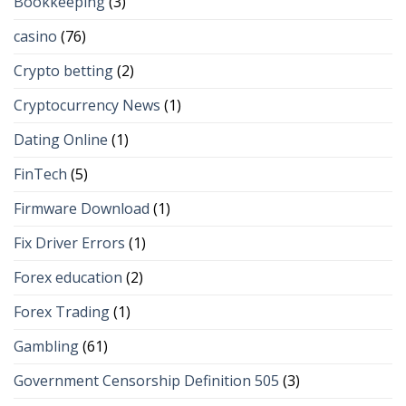
Bookkeeping
(3)
casino
(76)
Crypto betting
(2)
Cryptocurrency News
(1)
Dating Online
(1)
FinTech
(5)
Firmware Download
(1)
Fix Driver Errors
(1)
Forex education
(2)
Forex Trading
(1)
Gambling
(61)
Government Censorship Definition 505
(3)