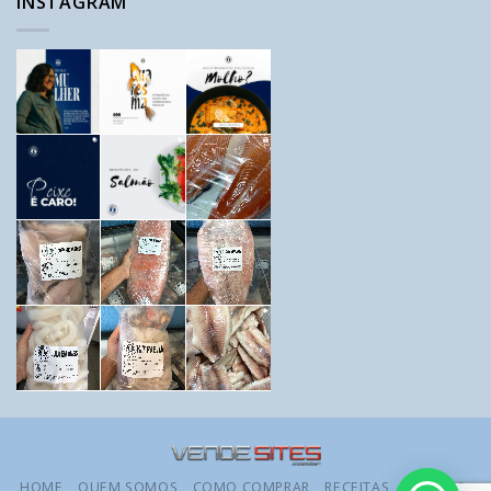
INSTAGRAM
HOME
QUEM SOMOS
COMO COMPRAR
RECEITAS
DÚVIDAS