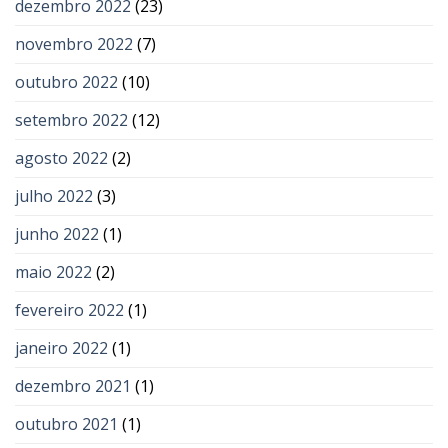
dezembro 2022
(23)
novembro 2022
(7)
outubro 2022
(10)
setembro 2022
(12)
agosto 2022
(2)
julho 2022
(3)
junho 2022
(1)
maio 2022
(2)
fevereiro 2022
(1)
janeiro 2022
(1)
dezembro 2021
(1)
outubro 2021
(1)