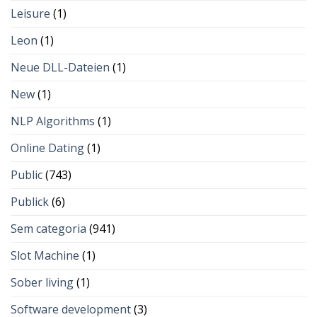
Leisure
(1)
Leon
(1)
Neue DLL-Dateien
(1)
New
(1)
NLP Algorithms
(1)
Online Dating
(1)
Public
(743)
Publick
(6)
Sem categoria
(941)
Slot Machine
(1)
Sober living
(1)
Software development
(3)