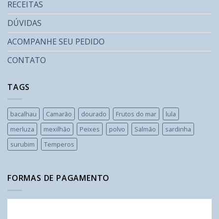
RECEITAS
DÚVIDAS
ACOMPANHE SEU PEDIDO
CONTATO
TAGS
bacalhau
Camarão
dourado
Frutos do mar
lula
merluza
mexilhão
Peixes
polvo
Salmão
sardinha
surubim
Temperos
FORMAS DE PAGAMENTO