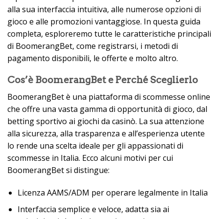
alla sua interfaccia intuitiva, alle numerose opzioni di
gioco e alle promozioni vantaggiose. In questa guida
completa, esploreremo tutte le caratteristiche principali
di BoomerangBet, come registrarsi, i metodi di
pagamento disponibili, le offerte e molto altro.
Cos’è BoomerangBet e Perché Sceglierlo
BoomerangBet è una piattaforma di scommesse online
che offre una vasta gamma di opportunità di gioco, dal
betting sportivo ai giochi da casinò. La sua attenzione
alla sicurezza, alla trasparenza e all’esperienza utente
lo rende una scelta ideale per gli appassionati di
scommesse in Italia. Ecco alcuni motivi per cui
BoomerangBet si distingue:
Licenza AAMS/ADM per operare legalmente in Italia
Interfaccia semplice e veloce, adatta sia ai