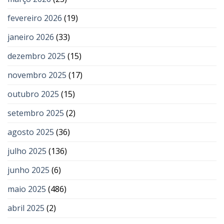
fevereiro 2026
(19)
janeiro 2026
(33)
dezembro 2025
(15)
novembro 2025
(17)
outubro 2025
(15)
setembro 2025
(2)
agosto 2025
(36)
julho 2025
(136)
junho 2025
(6)
maio 2025
(486)
abril 2025
(2)