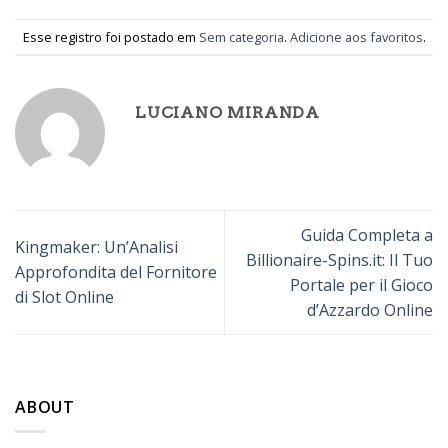
Esse registro foi postado em
Sem categoria
.
Adicione aos favoritos
.
LUCIANO MIRANDA
Guida Completa a
Kingmaker: Un’Analisi
Billionaire-Spins.it: Il Tuo
Approfondita del Fornitore
Portale per il Gioco
di Slot Online
d’Azzardo Online
ABOUT