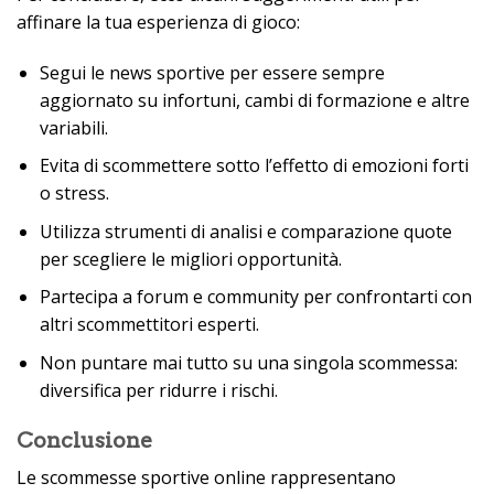
affinare la tua esperienza di gioco:
Segui le news sportive per essere sempre
aggiornato su infortuni, cambi di formazione e altre
variabili.
Evita di scommettere sotto l’effetto di emozioni forti
o stress.
Utilizza strumenti di analisi e comparazione quote
per scegliere le migliori opportunità.
Partecipa a forum e community per confrontarti con
altri scommettitori esperti.
Non puntare mai tutto su una singola scommessa:
diversifica per ridurre i rischi.
Conclusione
Le scommesse sportive online rappresentano