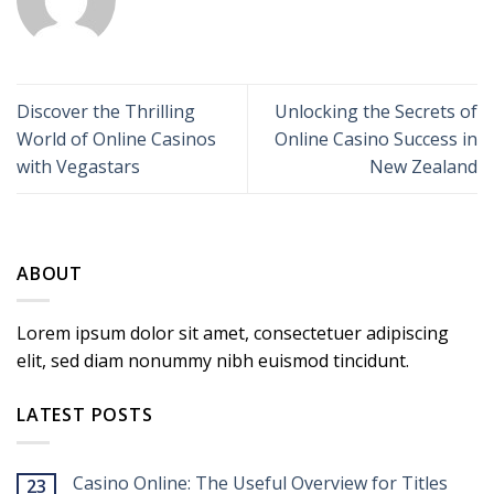
Discover the Thrilling
Unlocking the Secrets of
World of Online Casinos
Online Casino Success in
with Vegastars
New Zealand
ABOUT
Lorem ipsum dolor sit amet, consectetuer adipiscing
elit, sed diam nonummy nibh euismod tincidunt.
LATEST POSTS
Casino Online: The Useful Overview for Titles
23