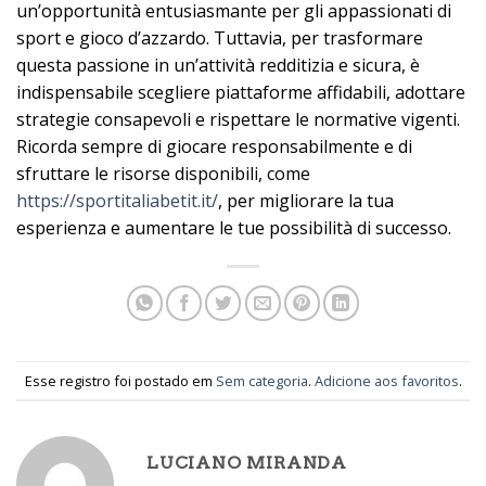
un’opportunità entusiasmante per gli appassionati di
sport e gioco d’azzardo. Tuttavia, per trasformare
questa passione in un’attività redditizia e sicura, è
indispensabile scegliere piattaforme affidabili, adottare
strategie consapevoli e rispettare le normative vigenti.
Ricorda sempre di giocare responsabilmente e di
sfruttare le risorse disponibili, come
https://sportitaliabetit.it/
, per migliorare la tua
esperienza e aumentare le tue possibilità di successo.
Esse registro foi postado em
Sem categoria
.
Adicione aos favoritos
.
LUCIANO MIRANDA