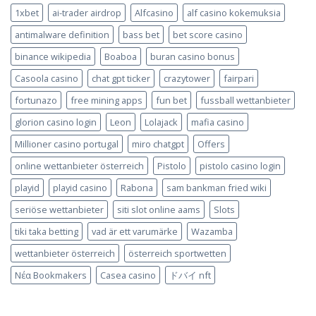
1xbet
ai-trader airdrop
Alfcasino
alf casino kokemuksia
antimalware definition
bass bet
bet score casino
binance wikipedia
Boaboa
buran casino bonus
Casoola casino
chat gpt ticker
crazytower
fairpari
fortunazo
free mining apps
fun bet
fussball wettanbieter
glorion casino login
Leon
Lolajack
mafia casino
Millioner casino portugal
miro chatgpt
Offers
online wettanbieter österreich
Pistolo
pistolo casino login
playid
playid casino
Rabona
sam bankman fried wiki
seriöse wettanbieter
siti slot online aams
Slots
tiki taka betting
vad är ett varumärke
Wazamba
wettanbieter österreich
österreich sportwetten
Νέα Bookmakers
Сasea casino
ドバイ nft