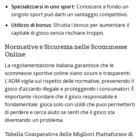
Specializzarsi in uno sport:
Conoscere a fondo un
singolo sport può darti un vantaggio competitivo.
Utilizzo di bonus:
Sfrutta i bonus per aumentare il
capitale di gioco senza rischiare troppo.
Normative e Sicurezza nelle Scommesse
Online
La regolamentazione italiana garantisce che le
scommesse sportive online siano sicure e trasparenti.
L’ADM vigila sul rispetto delle normative, prevenendo il
gioco d’azzardo illegale e proteggendo i consumatori. È
importante ricordare che il gioco responsabile è
fondamentale: gioca solo con soldi che puoi permetterti
di perdere e cerca aiuto se senti che il gioco sta
diventando un problema.
Tabella Comparativa delle Migliori Piattaforme di