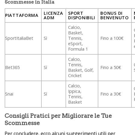
Scommesse in Italia
LICENZA
SPORT
BONUS DI
PIATTAFORMA
ADM
DISPONIBILI
BENVENUTO
Calcio,
Basket,
SportItaliaBet
Sì
Tennis,
Fino a 100€
eSport,
Formula 1
Calcio,
Tennis,
Bet365
Sì
Fino a 50€
Basket, Golf,
Cricket
Calcio,
Ippica,
Snai
Sì
Fino a 30€
Tennis,
Basket
Consigli Pratici per Migliorare le Tue
Scommesse
Per concludere, ecco alcuni suggerimenti utili per