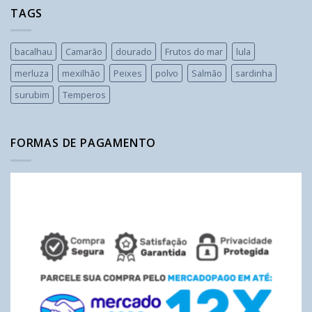
TAGS
bacalhau
Camarão
dourado
Frutos do mar
lula
merluza
mexilhão
Peixes
polvo
Salmão
sardinha
surubim
Temperos
FORMAS DE PAGAMENTO