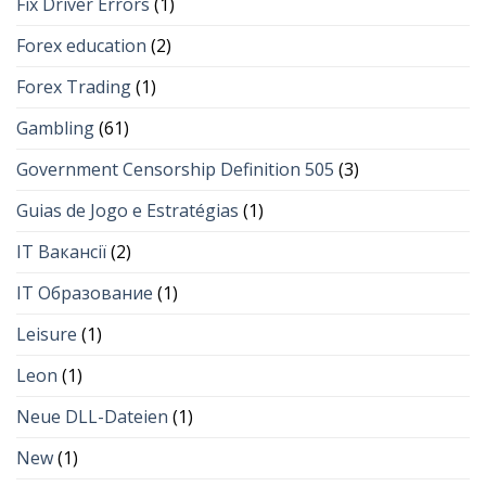
Fix Driver Errors
(1)
Forex education
(2)
Forex Trading
(1)
Gambling
(61)
Government Censorship Definition 505
(3)
Guias de Jogo e Estratégias
(1)
IT Вакансії
(2)
IT Образование
(1)
Leisure
(1)
Leon
(1)
Neue DLL-Dateien
(1)
New
(1)