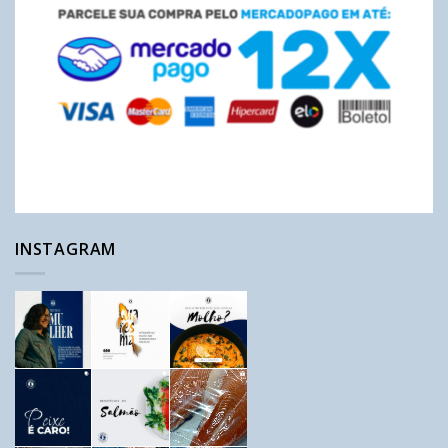
INSTAGRAM