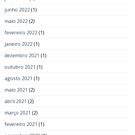
junho 2022
(1)
maio 2022
(2)
fevereiro 2022
(1)
janeiro 2022
(1)
dezembro 2021
(1)
outubro 2021
(1)
agosto 2021
(1)
maio 2021
(2)
abril 2021
(2)
março 2021
(2)
fevereiro 2021
(1)