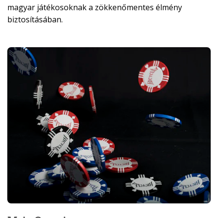
magyar játékosoknak a zökkenőmentes élmény
biztosításában.