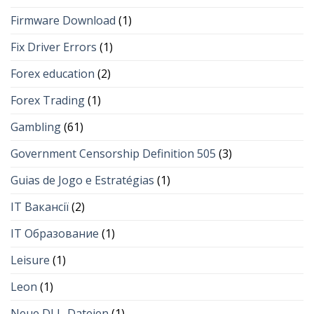
Firmware Download
(1)
Fix Driver Errors
(1)
Forex education
(2)
Forex Trading
(1)
Gambling
(61)
Government Censorship Definition 505
(3)
Guias de Jogo e Estratégias
(1)
IT Вакансії
(2)
IT Образование
(1)
Leisure
(1)
Leon
(1)
Neue DLL-Dateien
(1)