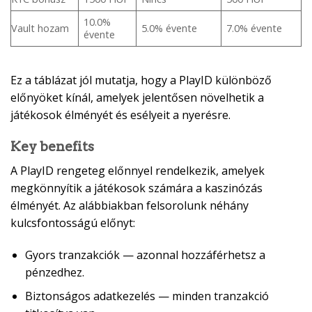
10.0%
Vault hozam
5.0% évente
7.0% évente
évente
Ez a táblázat jól mutatja, hogy a PlayID különböző
előnyöket kínál, amelyek jelentősen növelhetik a
játékosok élményét és esélyeit a nyerésre.
Key benefits
A PlayID rengeteg előnnyel rendelkezik, amelyek
megkönnyítik a játékosok számára a kaszinózás
élményét. Az alábbiakban felsorolunk néhány
kulcsfontosságú előnyt:
Gyors tranzakciók — azonnal hozzáférhetsz a
pénzedhez.
Biztonságos adatkezelés — minden tranzakció