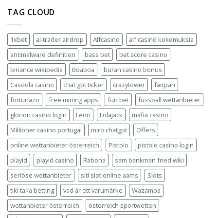
TAG CLOUD
1xbet
ai-trader airdrop
Alfcasino
alf casino kokemuksia
antimalware definition
bass bet
bet score casino
binance wikipedia
Boaboa
buran casino bonus
Casoola casino
chat gpt ticker
crazytower
fairpari
fortunazo
free mining apps
fun bet
fussball wettanbieter
glorion casino login
Leon
Lolajack
mafia casino
Millioner casino portugal
miro chatgpt
Offers
online wettanbieter österreich
Pistolo
pistolo casino login
playid
playid casino
Rabona
sam bankman fried wiki
seriöse wettanbieter
siti slot online aams
Slots
tiki taka betting
vad är ett varumärke
Wazamba
wettanbieter österreich
österreich sportwetten