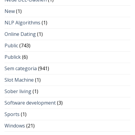
New
(1)
NLP Algorithms
(1)
Online Dating
(1)
Public
(743)
Publick
(6)
Sem categoria
(941)
Slot Machine
(1)
Sober living
(1)
Software development
(3)
Sports
(1)
Windows
(21)