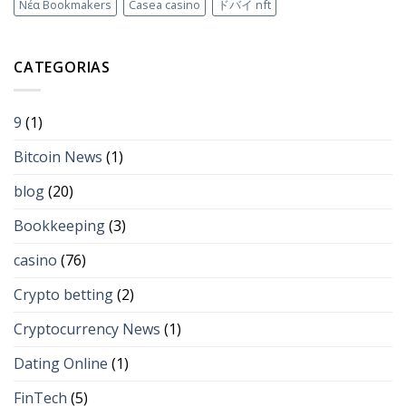
Νέα Bookmakers
Сasea casino
ドバイ nft
CATEGORIAS
9
(1)
Bitcoin News
(1)
blog
(20)
Bookkeeping
(3)
casino
(76)
Crypto betting
(2)
Cryptocurrency News
(1)
Dating Online
(1)
FinTech
(5)