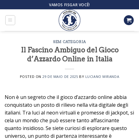
Skip
VAMOS FISGAR VOCÊ!
to
content
SEM CATEGORIA
Il Fascino Ambiguo del Gioco
d’Azzardo Online in Italia
POSTED ON
29 DE MAIO DE 2025
BY
LUCIANO MIRANDA
Non è un segreto che il gioco d’azzardo online abbia
conquistato un posto di rilievo nella vita digitale degli
italiani. Tra luci al neon virtuali e promesse di jackpot, si
cela un mondo che può essere tanto affascinante
quanto insidioso. Se siete curiosi di esplorare questo
universo, un punto di partenza interessante è