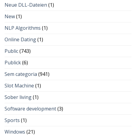
Neue DLL-Dateien
(1)
New
(1)
NLP Algorithms
(1)
Online Dating
(1)
Public
(743)
Publick
(6)
Sem categoria
(941)
Slot Machine
(1)
Sober living
(1)
Software development
(3)
Sports
(1)
Windows
(21)