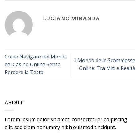
LUCIANO MIRANDA
Come Navigare nel Mondo
Il Mondo delle Scommesse
dei Casinò Online Senza
Online: Tra Miti e Realtà
Perdere la Testa
ABOUT
Lorem ipsum dolor sit amet, consectetuer adipiscing
elit, sed diam nonummy nibh euismod tincidunt.