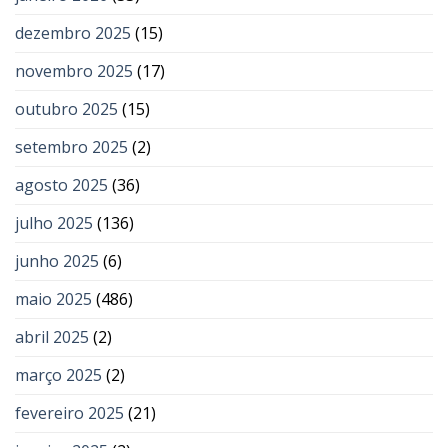
dezembro 2025
(15)
novembro 2025
(17)
outubro 2025
(15)
setembro 2025
(2)
agosto 2025
(36)
julho 2025
(136)
junho 2025
(6)
maio 2025
(486)
abril 2025
(2)
março 2025
(2)
fevereiro 2025
(21)