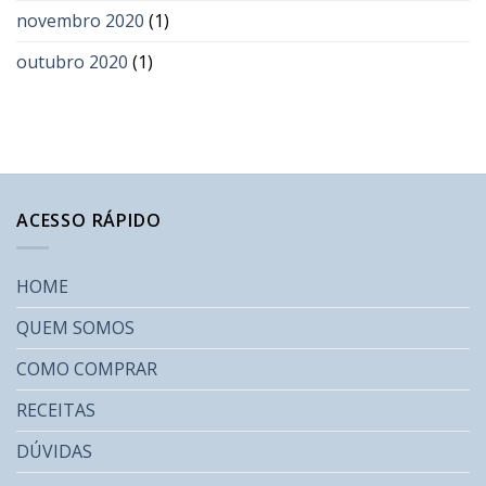
novembro 2020
(1)
outubro 2020
(1)
ACESSO RÁPIDO
HOME
QUEM SOMOS
COMO COMPRAR
RECEITAS
DÚVIDAS