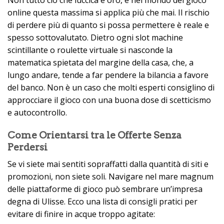
online questa massima si applica più che mai. Il rischio
di perdere più di quanto si possa permettere è reale e
spesso sottovalutato. Dietro ogni slot machine
scintillante o roulette virtuale si nasconde la
matematica spietata del margine della casa, che, a
lungo andare, tende a far pendere la bilancia a favore
del banco. Non è un caso che molti esperti consiglino di
approcciare il gioco con una buona dose di scetticismo
e autocontrollo.
Come Orientarsi tra le Offerte Senza
Perdersi
Se vi siete mai sentiti sopraffatti dalla quantità di siti e
promozioni, non siete soli. Navigare nel mare magnum
delle piattaforme di gioco può sembrare un’impresa
degna di Ulisse. Ecco una lista di consigli pratici per
evitare di finire in acque troppo agitate: