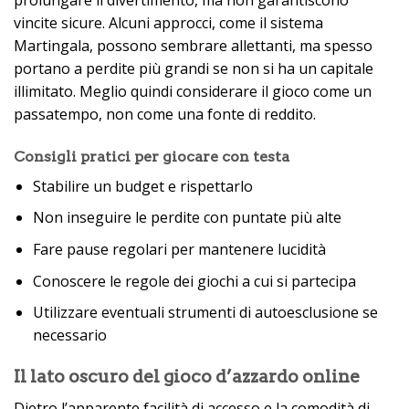
vincite sicure. Alcuni approcci, come il sistema
Martingala, possono sembrare allettanti, ma spesso
portano a perdite più grandi se non si ha un capitale
illimitato. Meglio quindi considerare il gioco come un
passatempo, non come una fonte di reddito.
Consigli pratici per giocare con testa
Stabilire un budget e rispettarlo
Non inseguire le perdite con puntate più alte
Fare pause regolari per mantenere lucidità
Conoscere le regole dei giochi a cui si partecipa
Utilizzare eventuali strumenti di autoesclusione se
necessario
Il lato oscuro del gioco d’azzardo online
Dietro l’apparente facilità di accesso e la comodità di