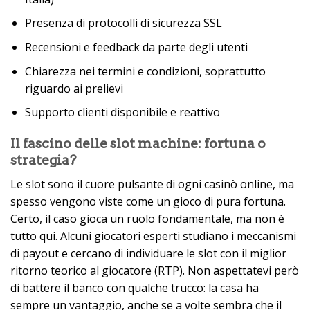
Presenza di protocolli di sicurezza SSL
Recensioni e feedback da parte degli utenti
Chiarezza nei termini e condizioni, soprattutto
riguardo ai prelievi
Supporto clienti disponibile e reattivo
Il fascino delle slot machine: fortuna o
strategia?
Le slot sono il cuore pulsante di ogni casinò online, ma
spesso vengono viste come un gioco di pura fortuna.
Certo, il caso gioca un ruolo fondamentale, ma non è
tutto qui. Alcuni giocatori esperti studiano i meccanismi
di payout e cercano di individuare le slot con il miglior
ritorno teorico al giocatore (RTP). Non aspettatevi però
di battere il banco con qualche trucco: la casa ha
sempre un vantaggio, anche se a volte sembra che il