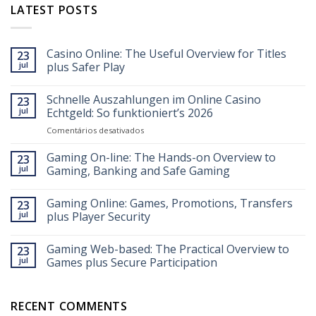
LATEST POSTS
Casino Online: The Useful Overview for Titles
23
jul
plus Safer Play
Schnelle Auszahlungen im Online Casino
23
jul
Echtgeld: So funktioniert’s 2026
em
Comentários desativados
Schnelle
Auszahlungen
Gaming On-line: The Hands-on Overview to
23
im
jul
Gaming, Banking and Safe Gaming
Online
Casino
Gaming Online: Games, Promotions, Transfers
Echtgeld:
23
So
jul
plus Player Security
funktioniert’s
2026
Gaming Web-based: The Practical Overview to
23
jul
Games plus Secure Participation
RECENT COMMENTS