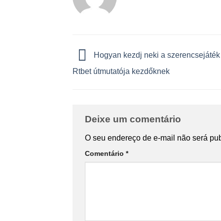
Hogyan kezdj neki a szerencsejáték
Rtbet útmutatója kezdőknek
Deixe um comentário
O seu endereço de e-mail não será pub
Comentário
*