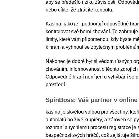
aby se předešlo riziku závislosti. Odpověd
nebo cítíte, že ztrácíte kontrolu.
Kasina, jako je , podporují odpovědné hran
kontrolovat své herní chování. To zahrnuje
limity, které vám připomenou, kdy byste mě
k hrám a vyhnout se zbytečným problémů
Nakonec je dobré být si vědom různých or
chováním. Informovanost o těchto zdrojích 
Odpovědné hraní není jen o vyhýbání se p
prostředí.
SpinBoss: Váš partner v online
kasino je skvělou volbou pro všechny, kteří
automatů po živé krupiéry, a zároveň se p
rozhraní a rychlému procesu registrace je 
bezpečnost svých hráčů, což zajišťuje šifr