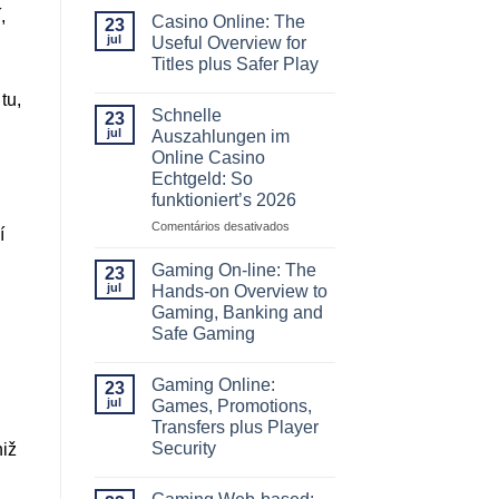
,
Casino Online: The
23
jul
Useful Overview for
Titles plus Safer Play
tu,
Schnelle
23
jul
Auszahlungen im
Online Casino
Echtgeld: So
funktioniert’s 2026
em
Comentários desativados
í
Schnelle
Auszahlungen
Gaming On-line: The
23
im
jul
Hands-on Overview to
Online
Gaming, Banking and
Casino
Safe Gaming
Echtgeld:
So
funktioniert’s
Gaming Online:
23
2026
jul
Games, Promotions,
Transfers plus Player
Security
niž