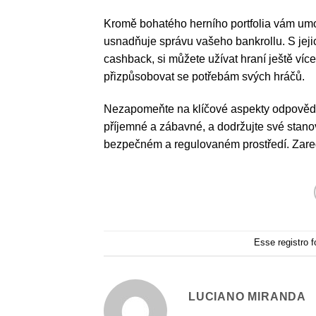
Kromě bohatého herního portfolia vám umo
usnadňuje správu vašeho bankrollu. S jeji
cashback, si můžete užívat hraní ještě víc
přizpůsobovat se potřebám svých hráčů.
Nezapomeňte na klíčové aspekty odpovědné
příjemné a zábavné, a dodržujte své stano
bezpečném a regulovaném prostředí. Zaregi
Esse registro 
LUCIANO MIRANDA