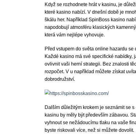
Když se rozhodnete hrát v kasinu, je důlež
které kasino nabízí. V dnešní době je mnoho
škálu her. Například SpinBoss kasino nabízí
napodobují atmosféru klasických kamenný
která vám nejlépe vyhovuje.
Před vstupem do světa online hazardu se 
Každé kasino má své specifické nabídky, 
ovlivnit vaši herní strategii. Bez znalosti
rozpočet. V u například můžete získat uvít
dobrodružství.
Dalším důležitým krokem je seznámit se s
kasinu by měly být především zábavou. St
vyhnout se nežádoucímu tlaku na vaše fina
byste riskovali více, než si můžete dovolit.