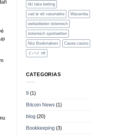
daří
tiki taka betting
vad är ett varumärke
Wazamba
wettanbieter österreich
vé
österreich sportwetten
tup
Νέα Bookmakers
Сasea casino
ドバイ nft
ým
CATEGORIAS
o
9
(1)
Bitcoin News
(1)
blog
(20)
ému
Bookkeeping
(3)