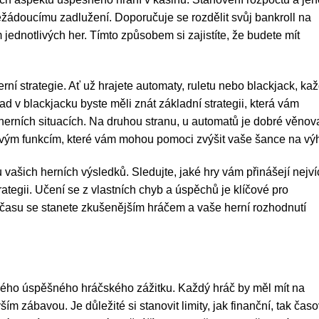
ežádoucímu zadlužení. Doporučuje se rozdělit svůj bankroll na
jednotlivých her. Tímto způsobem si zajistíte, že budete mít
ní strategie. Ať už hrajete automaty, ruletu nebo blackjack, ka
lad v blackjacku byste měli znát základní strategii, která vám
erních situacích. Na druhou stranu, u automatů je dobré věnov
ým funkcím, které vám mohou pomoci zvýšit vaše šance na výh
ašich herních výsledků. Sledujte, jaké hry vám přinášejí nejví
ategii. Učení se z vlastních chyb a úspěchů je klíčové pro
času se stanete zkušenějším hráčem a vaše herní rozhodnutí
ého úspěšného hráčského zážitku. Každý hráč by měl mít na
ím zábavou. Je důležité si stanovit limity, jak finanční, tak časo