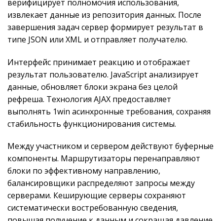
верифицирует полномочия использования,
извлекает данные из репозитория данных. После
завершения задач сервер формирует результат в
типе JSON или XML и отправляет получателю.
Интерфейс принимает реакцию и отображает
результат пользователю. JavaScript анализирует
данные, обновляет блоки экрана без целой
рефреша. Технология AJAX предоставляет
выполнять 1win асинхронные требования, сохраняя
стабильность функционирования системы.
Между участником и сервером действуют буферные
компоненты. Маршрутизаторы перенаправляют
блоки по эффективному направлению,
балансировщики распределяют запросы между
серверами. Кеширующие серверы сохраняют
систематически востребованную сведения,
повышая получение к данным и сокращая давление