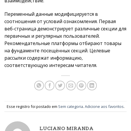
взаимодействие.
Переменный данные модифицируется в
соотношения от условий ознакомления. Первая
веб-страница демонстрирует различные секции для
первичных и регулярных пользователей.
Рекомендательные платформы отбирают товары
на фундаменте посещённых секций. Целевые
рассылки содержат информацию,
соответствующую интересам читателя.
Esse registro foi postado em
Sem categoria
.
Adicione aos favoritos
.
LUCIANO MIRANDA