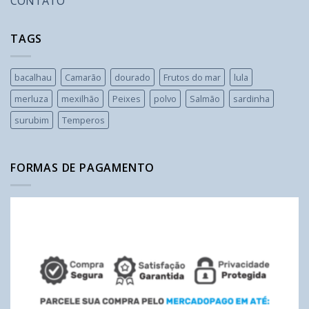
CONTATO
TAGS
bacalhau
Camarão
dourado
Frutos do mar
lula
merluza
mexilhão
Peixes
polvo
Salmão
sardinha
surubim
Temperos
FORMAS DE PAGAMENTO