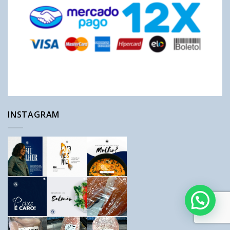
INSTAGRAM