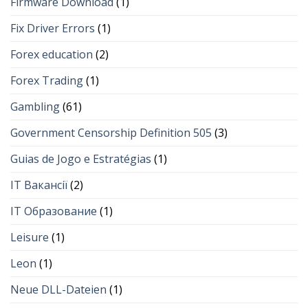
Firmware Download
(1)
Fix Driver Errors
(1)
Forex education
(2)
Forex Trading
(1)
Gambling
(61)
Government Censorship Definition 505
(3)
Guias de Jogo e Estratégias
(1)
IT Вакансії
(2)
IT Образование
(1)
Leisure
(1)
Leon
(1)
Neue DLL-Dateien
(1)