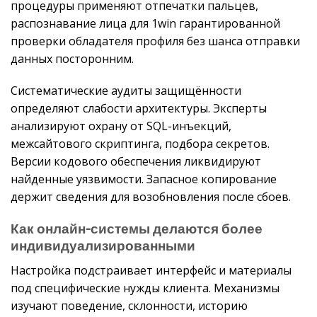
процедуры применяют отпечатки пальцев,
распознавание лица для 1win гарантированной
проверки обладателя профиля без шанса отправки
данных посторонним.
Систематические аудиты защищённости
определяют слабости архитектуры. Эксперты
анализируют охрану от SQL-инъекций,
межсайтового скриптинга, подбора секретов.
Версии кодового обеспечения ликвидируют
найденные уязвимости. Запасное копирование
держит сведения для возобновления после сбоев.
Как онлайн-системы делаются более
индивидуализированными
Настройка подстраивает интерфейс и материалы
под специфические нужды клиента. Механизмы
изучают поведение, склонности, историю