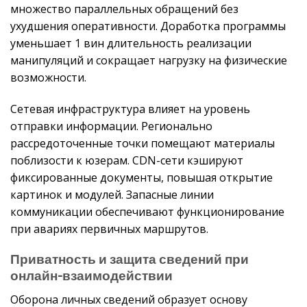
множество параллельных обращений без
ухудшения оперативности. Доработка программы
уменьшает 1 вин длительность реализации
манипуляций и сокращает нагрузку на физические
возможности.
Сетевая инфраструктура влияет на уровень
отправки информации. Регионально
рассредоточенные точки помещают материалы
поблизости к юзерам. CDN-сети кэшируют
фиксированные документы, повышая открытие
картинок и модулей. Запасные линии
коммуникации обеспечивают функционирование
при авариях первичных маршрутов.
Приватность и защита сведений при
онлайн-взаимодействии
Оборона личных сведений образует основу