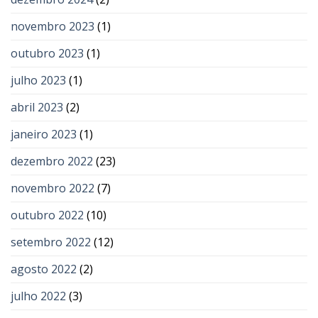
novembro 2023
(1)
outubro 2023
(1)
julho 2023
(1)
abril 2023
(2)
janeiro 2023
(1)
dezembro 2022
(23)
novembro 2022
(7)
outubro 2022
(10)
setembro 2022
(12)
agosto 2022
(2)
julho 2022
(3)