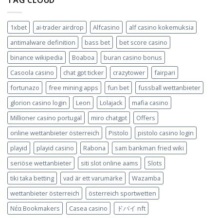
TAG CLOUD
1xbet
ai-trader airdrop
Alfcasino
alf casino kokemuksia
antimalware definition
bass bet
bet score casino
binance wikipedia
Boaboa
buran casino bonus
Casoola casino
chat gpt ticker
crazytower
fairpari
fortunazo
free mining apps
fun bet
fussball wettanbieter
glorion casino login
Leon
Lolajack
mafia casino
Millioner casino portugal
miro chatgpt
Offers
online wettanbieter österreich
Pistolo
pistolo casino login
playid
playid casino
Rabona
sam bankman fried wiki
seriöse wettanbieter
siti slot online aams
Slots
tiki taka betting
vad är ett varumärke
Wazamba
wettanbieter österreich
österreich sportwetten
Νέα Bookmakers
Сasea casino
ドバイ nft