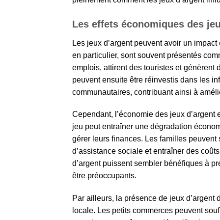
Les effets économiques des je
Les jeux d’argent peuvent avoir un impact
en particulier, sont souvent présentés c
emplois, attirent des touristes et génèren
peuvent ensuite être réinvestis dans les in
communautaires, contribuant ainsi à amélior
Cependant, l’économie des jeux d’argent 
jeu peut entraîner une dégradation économi
gérer leurs finances. Les familles peuvent 
d’assistance sociale et entraîner des coût
d’argent puissent sembler bénéfiques à pre
être préoccupants.
Par ailleurs, la présence de jeux d’arge
locale. Les petits commerces peuvent souff