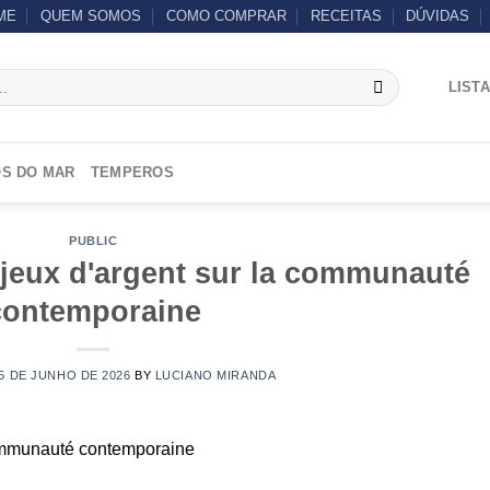
ME
QUEM SOMOS
COMO COMPRAR
RECEITAS
DÚVIDAS
LIST
S DO MAR
TEMPEROS
PUBLIC
 jeux d'argent sur la communauté
contemporaine
5 DE JUNHO DE 2026
BY
LUCIANO MIRANDA
 communauté contemporaine