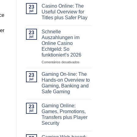
Casino Online: The
23
jul
Useful Overview for
ce
Titles plus Safer Play
er
Schnelle
23
jul
Auszahlungen im
Online Casino
Echtgeld: So
funktioniert’s 2026
em
Comentários desativados
Schnelle
Auszahlungen
Gaming On-line: The
23
im
jul
Hands-on Overview to
Online
Gaming, Banking and
Casino
Safe Gaming
Echtgeld:
So
funktioniert’s
Gaming Online:
23
2026
jul
Games, Promotions,
Transfers plus Player
Security