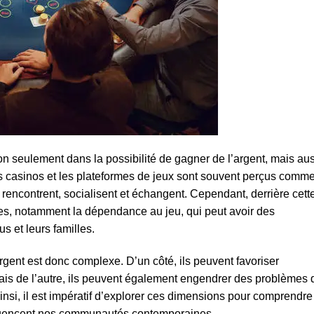
 non seulement dans la possibilité de gagner de l’argent, mais au
Les casinos et les plateformes de jeux sont souvent perçus comm
 rencontrent, socialisent et échangent. Cependant, derrière cett
es, notamment la dépendance au jeu, qui peut avoir des
s et leurs familles.
rgent est donc complexe. D’un côté, ils peuvent favoriser
 mais de l’autre, ils peuvent également engendrer des problèmes 
insi, il est impératif d’explorer ces dimensions pour comprendre
fluencent nos communautés contemporaines.