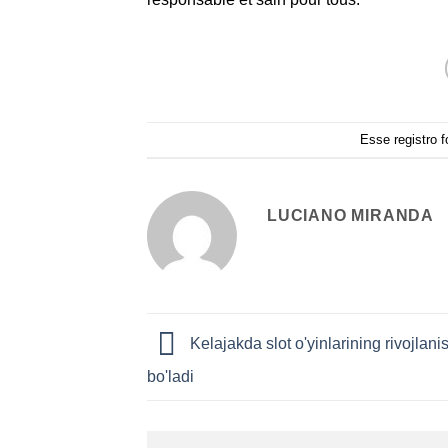
Esse registro 
LUCIANO MIRANDA
Kelajakda slot o'yinlarining rivojlan
bo'ladi