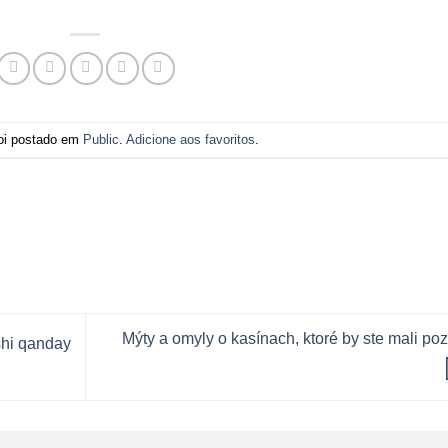
foi postado em
Public
.
Adicione aos favoritos
.
Mýty a omyly o kasínach, ktoré by ste mali po
ishi qanday