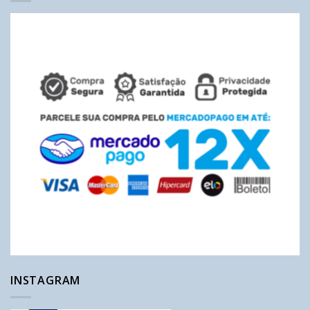
INSTAGRAM