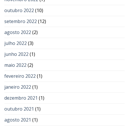
outubro 2022
(10)
setembro 2022
(12)
agosto 2022
(2)
julho 2022
(3)
junho 2022
(1)
maio 2022
(2)
fevereiro 2022
(1)
janeiro 2022
(1)
dezembro 2021
(1)
outubro 2021
(1)
agosto 2021
(1)