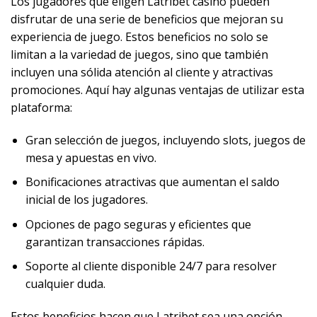
Los jugadores que eligen Latribet casino pueden
disfrutar de una serie de beneficios que mejoran su
experiencia de juego. Estos beneficios no solo se
limitan a la variedad de juegos, sino que también
incluyen una sólida atención al cliente y atractivas
promociones. Aquí hay algunas ventajas de utilizar esta
plataforma:
Gran selección de juegos, incluyendo slots, juegos de
mesa y apuestas en vivo.
Bonificaciones atractivas que aumentan el saldo
inicial de los jugadores.
Opciones de pago seguras y eficientes que
garantizan transacciones rápidas.
Soporte al cliente disponible 24/7 para resolver
cualquier duda.
Estos beneficios hacen que Latribet sea una opción