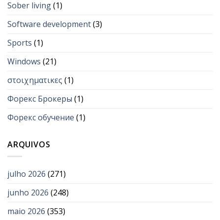
Sober living
(1)
Software development
(3)
Sports
(1)
Windows
(21)
στοιχηματικες
(1)
Форекс Брокеры
(1)
Форекс обучение
(1)
ARQUIVOS
julho 2026
(271)
junho 2026
(248)
maio 2026
(353)