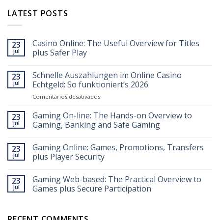
LATEST POSTS
Casino Online: The Useful Overview for Titles
23
jul
plus Safer Play
Schnelle Auszahlungen im Online Casino
23
jul
Echtgeld: So funktioniert’s 2026
em
Comentários desativados
Schnelle
Auszahlungen
Gaming On-line: The Hands-on Overview to
23
im
jul
Gaming, Banking and Safe Gaming
Online
Casino
Gaming Online: Games, Promotions, Transfers
Echtgeld:
23
So
jul
plus Player Security
funktioniert’s
2026
Gaming Web-based: The Practical Overview to
23
jul
Games plus Secure Participation
RECENT COMMENTS