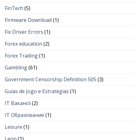
FinTech
(5)
Firmware Download
(1)
Fix Driver Errors
(1)
Forex education
(2)
Forex Trading
(1)
Gambling
(61)
Government Censorship Definition 505
(3)
Guias de Jogo e Estratégias
(1)
IT Вакансії
(2)
IT Образование
(1)
Leisure
(1)
Leon
(1)