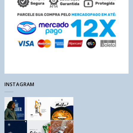
INSTAGRAM