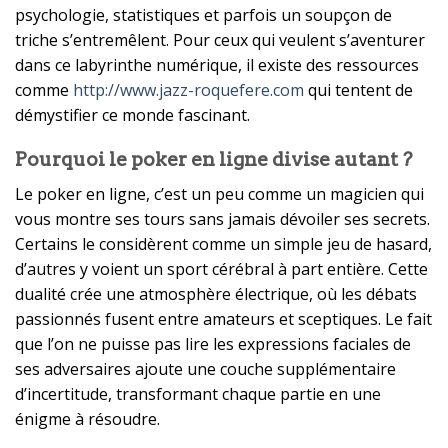
psychologie, statistiques et parfois un soupçon de
triche s’entremêlent. Pour ceux qui veulent s’aventurer
dans ce labyrinthe numérique, il existe des ressources
comme
http://www.jazz-roquefere.com
qui tentent de
démystifier ce monde fascinant.
Pourquoi le poker en ligne divise autant ?
Le poker en ligne, c’est un peu comme un magicien qui
vous montre ses tours sans jamais dévoiler ses secrets.
Certains le considèrent comme un simple jeu de hasard,
d’autres y voient un sport cérébral à part entière. Cette
dualité crée une atmosphère électrique, où les débats
passionnés fusent entre amateurs et sceptiques. Le fait
que l’on ne puisse pas lire les expressions faciales de
ses adversaires ajoute une couche supplémentaire
d’incertitude, transformant chaque partie en une
énigme à résoudre.