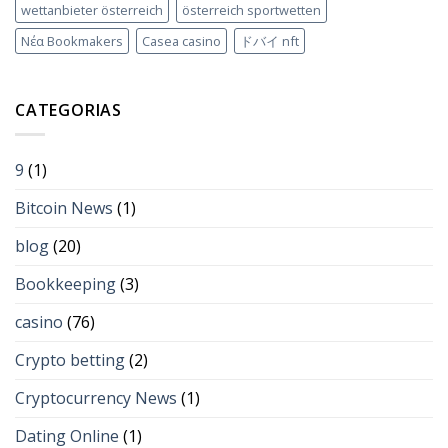
wettanbieter österreich
österreich sportwetten
Νέα Bookmakers
Сasea casino
ドバイ nft
CATEGORIAS
9
(1)
Bitcoin News
(1)
blog
(20)
Bookkeeping
(3)
casino
(76)
Crypto betting
(2)
Cryptocurrency News
(1)
Dating Online
(1)