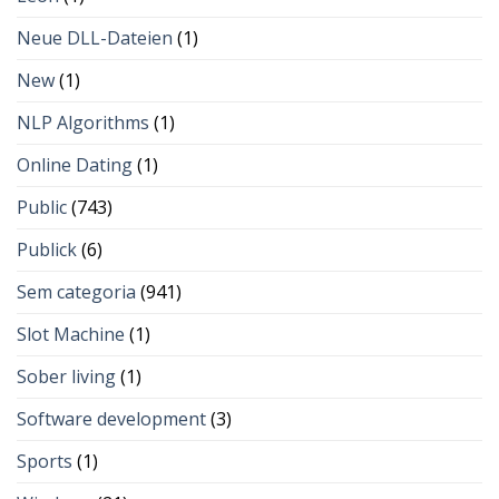
Neue DLL-Dateien
(1)
New
(1)
NLP Algorithms
(1)
Online Dating
(1)
Public
(743)
Publick
(6)
Sem categoria
(941)
Slot Machine
(1)
Sober living
(1)
Software development
(3)
Sports
(1)