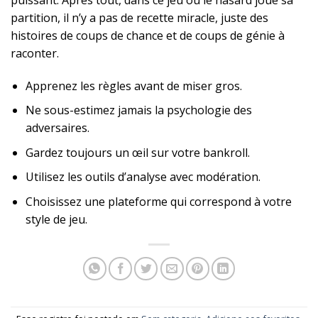
partition, il n’y a pas de recette miracle, juste des
histoires de coups de chance et de coups de génie à
raconter.
Apprenez les règles avant de miser gros.
Ne sous-estimez jamais la psychologie des
adversaires.
Gardez toujours un œil sur votre bankroll.
Utilisez les outils d’analyse avec modération.
Choisissez une plateforme qui correspond à votre
style de jeu.