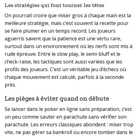
Les stratégies qui font tourner les têtes
On pourrait croire que miser gros à chaque main est la
meilleure stratégie, mais c’est souvent la recette pour
se faire plumer en un temps record. Les joueurs
aguerris savent que la patience est une vertu rare,
surtout dans un environnement où les nerfs sont mis à
rude épreuve. Entre le slow play, le semi-bluff et le
check-raise, les tactiques sont aussi variées que les
profils des joueurs. C’est un véritable jeu d’échecs où
chaque mouvement est calculé, parfois à la seconde
près.
Les pièges à éviter quand on débute
Se lancer dans le poker en ligne sans préparation, c’est
un peu comme sauter en parachute sans vérifier son
parachute. Les erreurs classiques abondent : miser trop
vite, ne pas gérer sa bankroll ou encore tomber dans le