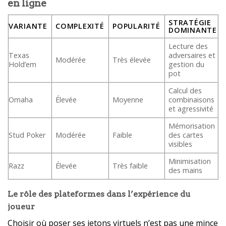
en ligne
STRATÉGIE
VARIANTE
COMPLEXITÉ
POPULARITÉ
DOMINANTE
Lecture des
Texas
adversaires et
Modérée
Très élevée
Hold’em
gestion du
pot
Calcul des
Omaha
Élevée
Moyenne
combinaisons
et agressivité
Mémorisation
Stud Poker
Modérée
Faible
des cartes
visibles
Minimisation
Razz
Élevée
Très faible
des mains
Le rôle des plateformes dans l’expérience du
joueur
Choisir où poser ses jetons virtuels n’est pas une mince