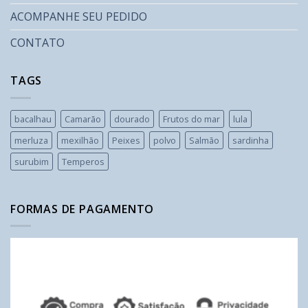
ACOMPANHE SEU PEDIDO
CONTATO
TAGS
bacalhau
Camarão
dourado
Frutos do mar
lula
merluza
mexilhão
Peixes
polvo
Salmão
sardinha
surubim
Temperos
FORMAS DE PAGAMENTO