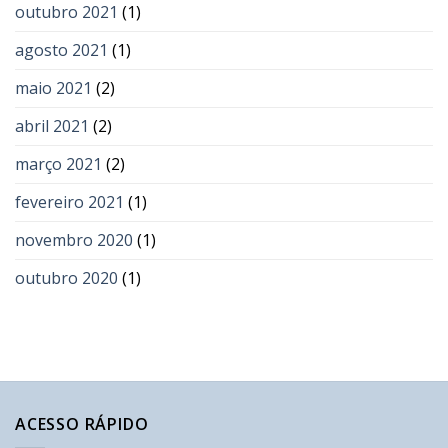
outubro 2021
(1)
agosto 2021
(1)
maio 2021
(2)
abril 2021
(2)
março 2021
(2)
fevereiro 2021
(1)
novembro 2020
(1)
outubro 2020
(1)
ACESSO RÁPIDO