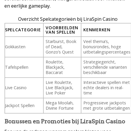
en eerlijke gameplay.
Overzicht Spelcategorieën bij LiraSpin Casino
VOORBEELDEN
SPELCATEGORIE
KENMERKEN
VAN SPELLEN
Starburst, Book
Veel thema’s,
Gokkasten
of Dead,
bonusrondes, hoge
Gonzo’s Quest
uitbetalingspercentages
Roulette,
Strategiegericht,
Tafelspellen
Blackjack,
verschillende varianten
Baccarat
beschikbaar
Live Roulette,
Interactieve spellen met
Live Casino
Live Blackjack,
echte dealers in real-
Live Poker
time
Mega Moolah,
Progressieve jackpots
Jackpot Spellen
Divine Fortune
met grote uitbetalingen
Bonussen en Promoties bij LiraSpin Casino