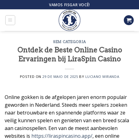
Skip
VAMOS FISGAR VOCÊ!
to
content
SEM CATEGORIA
Ontdek de Beste Online Casino
Ervaringen bij LiraSpin Casino
POSTED ON
29 DE MAIO DE 2025
BY
LUCIANO MIRANDA
Online gokken is de afgelopen jaren enorm populair
geworden in Nederland. Steeds meer spelers zoeken
naar betrouwbare en spannende platforms waar ze
veilig kunnen spelen en genieten van een breed scala
aan casinospellen. Een van de meest aanbevolen
websites is
https://liraspincasino.app/
, een online