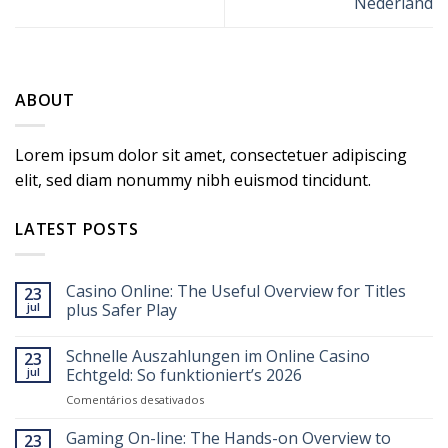
Nederland
ABOUT
Lorem ipsum dolor sit amet, consectetuer adipiscing
elit, sed diam nonummy nibh euismod tincidunt.
LATEST POSTS
Casino Online: The Useful Overview for Titles
23
jul
plus Safer Play
Schnelle Auszahlungen im Online Casino
23
jul
Echtgeld: So funktioniert’s 2026
em
Comentários desativados
Schnelle
Auszahlungen
Gaming On-line: The Hands-on Overview to
23