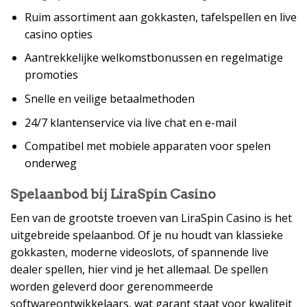
Ruim assortiment aan gokkasten, tafelspellen en live
casino opties
Aantrekkelijke welkomstbonussen en regelmatige
promoties
Snelle en veilige betaalmethoden
24/7 klantenservice via live chat en e-mail
Compatibel met mobiele apparaten voor spelen
onderweg
Spelaanbod bij LiraSpin Casino
Een van de grootste troeven van LiraSpin Casino is het
uitgebreide spelaanbod. Of je nu houdt van klassieke
gokkasten, moderne videoslots, of spannende live
dealer spellen, hier vind je het allemaal. De spellen
worden geleverd door gerenommeerde
softwareontwikkelaars, wat garant staat voor kwaliteit