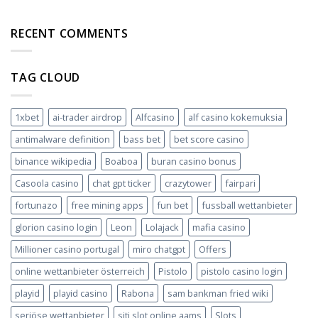
RECENT COMMENTS
TAG CLOUD
1xbet
ai-trader airdrop
Alfcasino
alf casino kokemuksia
antimalware definition
bass bet
bet score casino
binance wikipedia
Boaboa
buran casino bonus
Casoola casino
chat gpt ticker
crazytower
fairpari
fortunazo
free mining apps
fun bet
fussball wettanbieter
glorion casino login
Leon
Lolajack
mafia casino
Millioner casino portugal
miro chatgpt
Offers
online wettanbieter österreich
Pistolo
pistolo casino login
playid
playid casino
Rabona
sam bankman fried wiki
seriöse wettanbieter
siti slot online aams
Slots