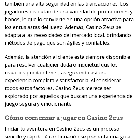
también una alta seguridad en las transacciones. Los
jugadores disfrutan de una variedad de promociones y
bonos, lo que lo convierte en una opción atractiva para
los entusiastas del juego. Además, Casino Zeus se
adapta a las necesidades del mercado local, brindando
métodos de pago que son ágiles y confiables.
Además, la atención al cliente está siempre disponible
para resolver cualquier duda o inquietud que los
usuarios puedan tener, asegurando así una
experiencia completa y satisfactoria. Al considerar
todos estos factores, Casino Zeus merece ser
explorado por aquellos que buscan una experiencia de
juego segura y emocionante.
Cómo comenzar a jugar en Casino Zeus
Iniciar tu aventura en Casino Zeus es un proceso
sencillo y rápido. A continuación se presenta una guía