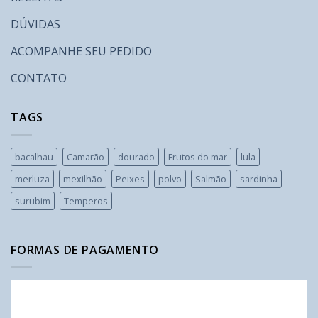
DÚVIDAS
ACOMPANHE SEU PEDIDO
CONTATO
TAGS
bacalhau
Camarão
dourado
Frutos do mar
lula
merluza
mexilhão
Peixes
polvo
Salmão
sardinha
surubim
Temperos
FORMAS DE PAGAMENTO