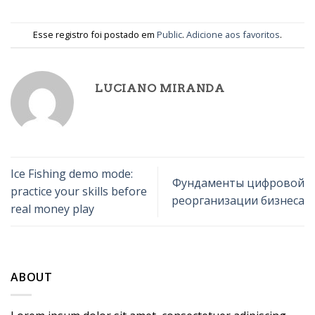
Esse registro foi postado em
Public
.
Adicione aos favoritos
.
LUCIANO MIRANDA
Ice Fishing demo mode:
Фундаменты цифровой
practice your skills before
реорганизации бизнеса
real money play
ABOUT