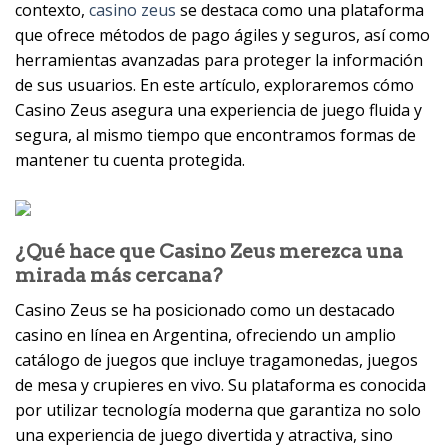
contexto,
casino zeus
se destaca como una plataforma
que ofrece métodos de pago ágiles y seguros, así como
herramientas avanzadas para proteger la información
de sus usuarios. En este artículo, exploraremos cómo
Casino Zeus asegura una experiencia de juego fluida y
segura, al mismo tiempo que encontramos formas de
mantener tu cuenta protegida.
¿Qué hace que Casino Zeus merezca una
mirada más cercana?
Casino Zeus se ha posicionado como un destacado
casino en línea en Argentina, ofreciendo un amplio
catálogo de juegos que incluye tragamonedas, juegos
de mesa y crupieres en vivo. Su plataforma es conocida
por utilizar tecnología moderna que garantiza no solo
una experiencia de juego divertida y atractiva, sino