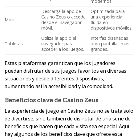
modernos.
Descarga la app de
Optimizada para
Casino Zeus o accede
una experiencia
Móvil
desde el navegador
fluida en
móvil.
dispositivos móviles.
Utiliza la app o el
Interfaz diseñadas
Tabletas
navegador para
para pantallas más
acceder a los juegos.
grandes.
Estas plataformas garantizan que los jugadores
puedan disfrutar de sus juegos favoritos en diversas
situaciones y desde diferentes dispositivos,
aumentando así la accesibilidad y la comodidad.
Beneficios clave de Casino Zeus
La experiencia de juego en Casino Zeus no se trata solo
de divertirse, sino también de disfrutar de una serie de
beneficios que hacen que cada visita sea especial. Aquí
hay algunos de los beneficios clave que ofrece esta