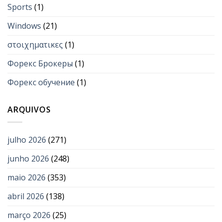
Sports
(1)
Windows
(21)
στοιχηματικες
(1)
Форекс Брокеры
(1)
Форекс обучение
(1)
ARQUIVOS
julho 2026
(271)
junho 2026
(248)
maio 2026
(353)
abril 2026
(138)
março 2026
(25)