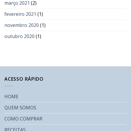
março 2021
(2)
fevereiro 2021
(1)
novembro 2020
(1)
outubro 2020
(1)
ACESSO RÁPIDO
HOME
QUEM SOMOS
COMO COMPRAR
RECEITAS