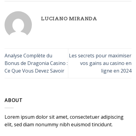
LUCIANO MIRANDA
Analyse Complète du
Les secrets pour maximiser
Bonus de Dragonia Casino :
vos gains au casino en
Ce Que Vous Devez Savoir
ligne en 2024
ABOUT
Lorem ipsum dolor sit amet, consectetuer adipiscing
elit, sed diam nonummy nibh euismod tincidunt.