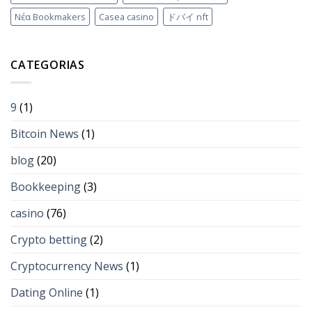
Νέα Bookmakers
Сasea casino
ドバイ nft
CATEGORIAS
9
(1)
Bitcoin News
(1)
blog
(20)
Bookkeeping
(3)
casino
(76)
Crypto betting
(2)
Cryptocurrency News
(1)
Dating Online
(1)