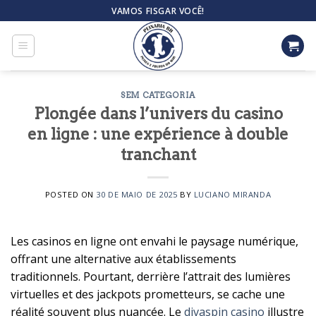
Skip
VAMOS FISGAR VOCÊ!
to
content
SEM CATEGORIA
Plongée dans l’univers du casino
en ligne : une expérience à double
tranchant
POSTED ON
30 DE MAIO DE 2025
BY
LUCIANO MIRANDA
Les casinos en ligne ont envahi le paysage numérique,
offrant une alternative aux établissements
traditionnels. Pourtant, derrière l’attrait des lumières
virtuelles et des jackpots prometteurs, se cache une
réalité souvent plus nuancée. Le
divaspin casino
illustre