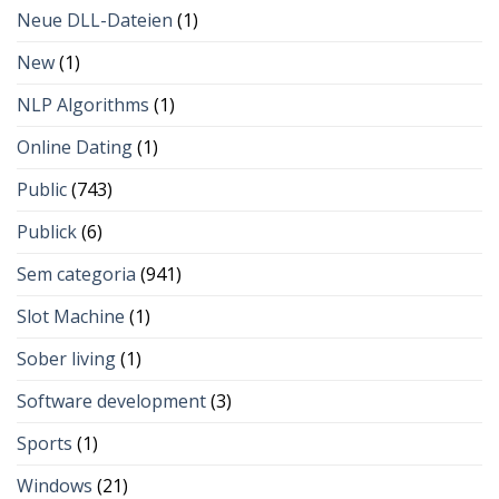
Neue DLL-Dateien
(1)
New
(1)
NLP Algorithms
(1)
Online Dating
(1)
Public
(743)
Publick
(6)
Sem categoria
(941)
Slot Machine
(1)
Sober living
(1)
Software development
(3)
Sports
(1)
Windows
(21)