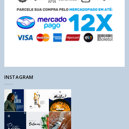
INSTAGRAM