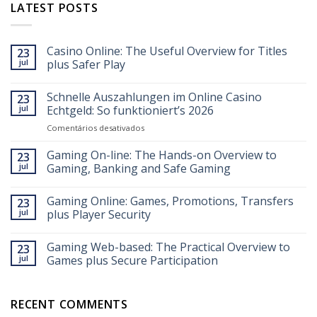
LATEST POSTS
Casino Online: The Useful Overview for Titles
23
jul
plus Safer Play
Schnelle Auszahlungen im Online Casino
23
jul
Echtgeld: So funktioniert’s 2026
em
Comentários desativados
Schnelle
Auszahlungen
Gaming On-line: The Hands-on Overview to
23
im
jul
Gaming, Banking and Safe Gaming
Online
Casino
Gaming Online: Games, Promotions, Transfers
Echtgeld:
23
So
jul
plus Player Security
funktioniert’s
2026
Gaming Web-based: The Practical Overview to
23
jul
Games plus Secure Participation
RECENT COMMENTS