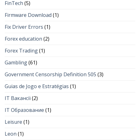
FinTech
(5)
Firmware Download
(1)
Fix Driver Errors
(1)
Forex education
(2)
Forex Trading
(1)
Gambling
(61)
Government Censorship Definition 505
(3)
Guias de Jogo e Estratégias
(1)
IT Вакансії
(2)
IT Образование
(1)
Leisure
(1)
Leon
(1)