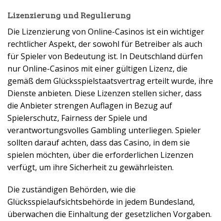
Lizenzierung und Regulierung
Die Lizenzierung von Online-Casinos ist ein wichtiger
rechtlicher Aspekt, der sowohl für Betreiber als auch
für Spieler von Bedeutung ist. In Deutschland dürfen
nur Online-Casinos mit einer gültigen Lizenz, die
gemäß dem Glücksspielstaatsvertrag erteilt wurde, ihre
Dienste anbieten. Diese Lizenzen stellen sicher, dass
die Anbieter strengen Auflagen in Bezug auf
Spielerschutz, Fairness der Spiele und
verantwortungsvolles Gambling unterliegen. Spieler
sollten darauf achten, dass das Casino, in dem sie
spielen möchten, über die erforderlichen Lizenzen
verfügt, um ihre Sicherheit zu gewährleisten.
Die zuständigen Behörden, wie die
Glücksspielaufsichtsbehörde in jedem Bundesland,
überwachen die Einhaltung der gesetzlichen Vorgaben.