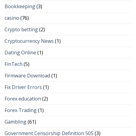
Bookkeeping
(3)
casino
(76)
Crypto betting
(2)
Cryptocurrency News
(1)
Dating Online
(1)
FinTech
(5)
Firmware Download
(1)
Fix Driver Errors
(1)
Forex education
(2)
Forex Trading
(1)
Gambling
(61)
Government Censorship Definition 505
(3)