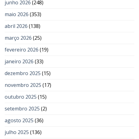
junho 2026
(248)
maio 2026
(353)
abril 2026
(138)
março 2026
(25)
fevereiro 2026
(19)
janeiro 2026
(33)
dezembro 2025
(15)
novembro 2025
(17)
outubro 2025
(15)
setembro 2025
(2)
agosto 2025
(36)
julho 2025
(136)