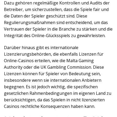
Dazu gehören regelmäßige Kontrollen und Audits der
Betreiber, um sicherzustellen, dass die Spiele fair und
die Daten der Spieler geschützt sind. Diese
Regulierungsmaßnahmen sind entscheidend, um das
Vertrauen der Spieler in die Branche zu stärken und die
Integrität des Online-Glücksspiels zu gewährleisten.
Darüber hinaus gibt es internationale
Lizenzierungsbehörden, die ebenfalls Lizenzen für
Online-Casinos erteilen, wie die Malta Gaming
Authority oder die UK Gambling Commission. Diese
Lizenzen können für Spieler von Bedeutung sein,
insbesondere wenn sie internationalen Anbietern
begegnen. Es ist jedoch wichtig, die spezifischen
gesetzlichen Rahmenbedingungen im eigenen Land zu
berücksichtigen, da das Spielen in nicht lizenzierten
Casinos rechtliche Konsequenzen haben kann.