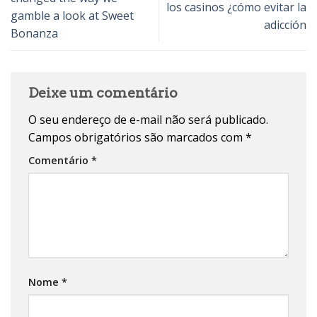
los casinos ¿cómo evitar la
gamble a look at Sweet
adicción
Bonanza
Deixe um comentário
O seu endereço de e-mail não será publicado.
Campos obrigatórios são marcados com
*
Comentário
*
Nome
*