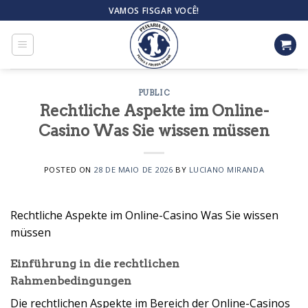
Skip
VAMOS FISGAR VOCÊ!
to
content
PUBLIC
Rechtliche Aspekte im Online-
Casino Was Sie wissen müssen
POSTED ON
28 DE MAIO DE 2026
BY
LUCIANO MIRANDA
Rechtliche Aspekte im Online-Casino Was Sie wissen
müssen
Einführung in die rechtlichen
Rahmenbedingungen
Die rechtlichen Aspekte im Bereich der Online-Casinos