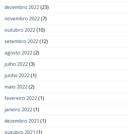
dezembro 2022
(23)
novembro 2022
(7)
outubro 2022
(10)
setembro 2022
(12)
agosto 2022
(2)
julho 2022
(3)
junho 2022
(1)
maio 2022
(2)
fevereiro 2022
(1)
janeiro 2022
(1)
dezembro 2021
(1)
outubro 2021
(1)