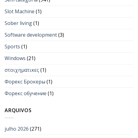
Slot Machine
(1)
Sober living
(1)
Software development
(3)
Sports
(1)
Windows
(21)
στοιχηματικες
(1)
Форекс Брокеры
(1)
Форекс обучение
(1)
ARQUIVOS
julho 2026
(271)