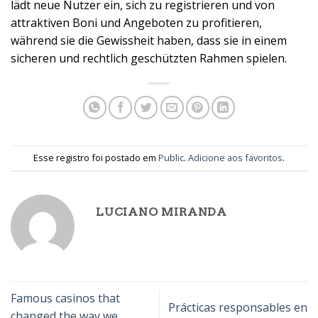
lädt neue Nutzer ein, sich zu registrieren und von
attraktiven Boni und Angeboten zu profitieren,
während sie die Gewissheit haben, dass sie in einem
sicheren und rechtlich geschützten Rahmen spielen.
Esse registro foi postado em
Public
.
Adicione aos favoritos
.
LUCIANO MIRANDA
Famous casinos that
Prácticas responsables en
changed the way we