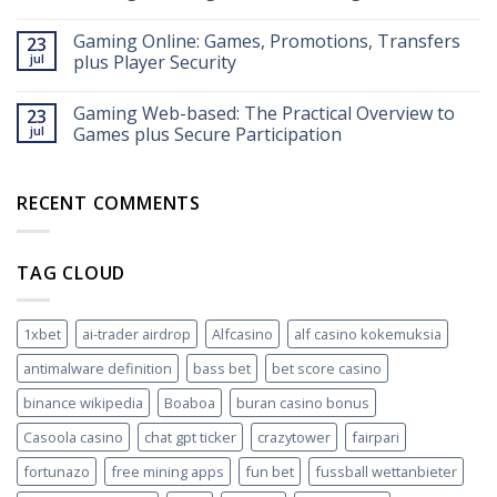
Online
Casino
Gaming Online: Games, Promotions, Transfers
Echtgeld:
23
So
jul
plus Player Security
funktioniert’s
2026
Gaming Web-based: The Practical Overview to
23
jul
Games plus Secure Participation
RECENT COMMENTS
TAG CLOUD
1xbet
ai-trader airdrop
Alfcasino
alf casino kokemuksia
antimalware definition
bass bet
bet score casino
binance wikipedia
Boaboa
buran casino bonus
Casoola casino
chat gpt ticker
crazytower
fairpari
fortunazo
free mining apps
fun bet
fussball wettanbieter