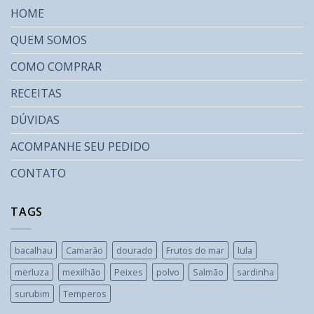
HOME
QUEM SOMOS
COMO COMPRAR
RECEITAS
DÚVIDAS
ACOMPANHE SEU PEDIDO
CONTATO
TAGS
bacalhau
Camarão
dourado
Frutos do mar
lula
merluza
mexilhão
Peixes
polvo
Salmão
sardinha
surubim
Temperos