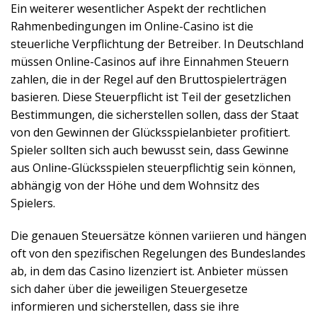
Ein weiterer wesentlicher Aspekt der rechtlichen
Rahmenbedingungen im Online-Casino ist die
steuerliche Verpflichtung der Betreiber. In Deutschland
müssen Online-Casinos auf ihre Einnahmen Steuern
zahlen, die in der Regel auf den Bruttospielerträgen
basieren. Diese Steuerpflicht ist Teil der gesetzlichen
Bestimmungen, die sicherstellen sollen, dass der Staat
von den Gewinnen der Glücksspielanbieter profitiert.
Spieler sollten sich auch bewusst sein, dass Gewinne
aus Online-Glücksspielen steuerpflichtig sein können,
abhängig von der Höhe und dem Wohnsitz des
Spielers.
Die genauen Steuersätze können variieren und hängen
oft von den spezifischen Regelungen des Bundeslandes
ab, in dem das Casino lizenziert ist. Anbieter müssen
sich daher über die jeweiligen Steuergesetze
informieren und sicherstellen, dass sie ihre