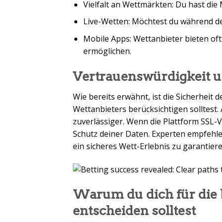
Vielfalt an Wettmärkten: Du hast die 
Live-Wetten: Möchtest du während des
Mobile Apps: Wettanbieter bieten oft
ermöglichen.
Vertrauenswürdigkeit u
Wie bereits erwähnt, ist die Sicherheit 
Wettanbieters berücksichtigen solltest. 
zuverlässiger. Wenn die Plattform SSL-V
Schutz deiner Daten. Experten empfehle
ein sicheres Wett-Erlebnis zu garantiere
Warum du dich für die 
entscheiden solltest