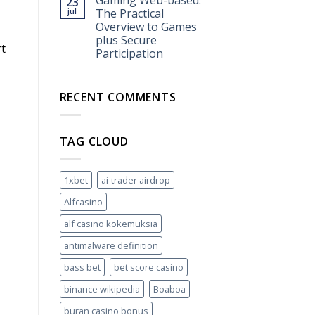
Gaming Web-based:
23
jul
The Practical
Overview to Games
plus Secure
rt
Participation
RECENT COMMENTS
TAG CLOUD
1xbet
ai-trader airdrop
Alfcasino
alf casino kokemuksia
antimalware definition
bass bet
bet score casino
binance wikipedia
Boaboa
buran casino bonus