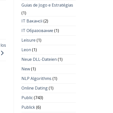
Guias de Jogo e Estratégias
(1)
IT Вакансії
(2)
IT Образование
(1)
Leisure
(1)
los
Leon
(1)
Neue DLL-Dateien
(1)
New
(1)
NLP Algorithms
(1)
Online Dating
(1)
Public
(743)
Publick
(6)