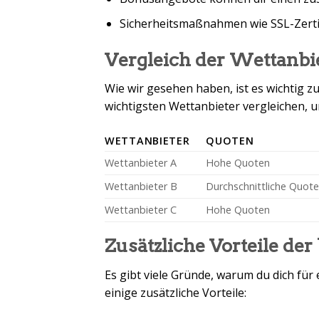
Sicherheitsmaßnahmen wie SSL-Zertif
Vergleich der Wettanbi
Wie wir gesehen haben, ist es wichtig z
wichtigsten Wettanbieter vergleichen, u
WETTANBIETER
QUOTEN
Wettanbieter A
Hohe Quoten
Wettanbieter B
Durchschnittliche Quot
Wettanbieter C
Hohe Quoten
Zusätzliche Vorteile de
Es gibt viele Gründe, warum du dich für
einige zusätzliche Vorteile: