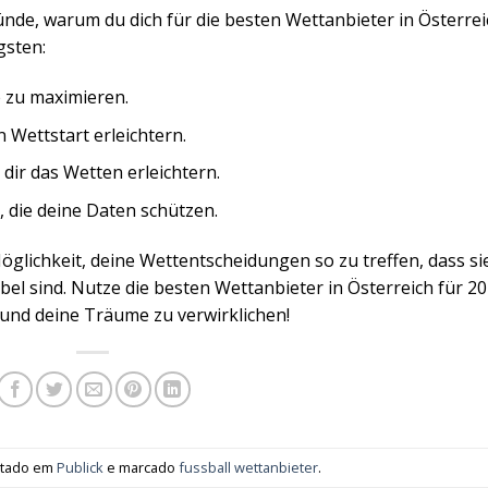
ünde, warum du dich für die besten Wettanbieter in Österrei
gsten:
e zu maximieren.
 Wettstart erleichtern.
dir das Wetten erleichtern.
die deine Daten schützen.
öglichkeit, deine Wettentscheidungen so zu treffen, dass si
abel sind. Nutze die besten Wettanbieter in Österreich für 20
und deine Träume zu verwirklichen!
ostado em
Publick
e marcado
fussball wettanbieter
.