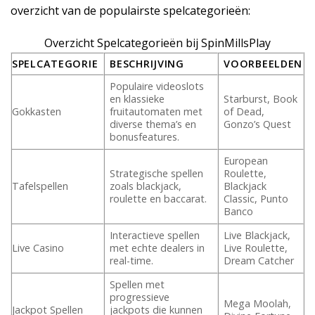
overzicht van de populairste spelcategorieën:
Overzicht Spelcategorieën bij SpinMillsPlay
SPELCATEGORIE
BESCHRIJVING
VOORBEELDEN
Populaire videoslots
en klassieke
Starburst, Book
Gokkasten
fruitautomaten met
of Dead,
diverse thema’s en
Gonzo’s Quest
bonusfeatures.
European
Strategische spellen
Roulette,
Tafelspellen
zoals blackjack,
Blackjack
roulette en baccarat.
Classic, Punto
Banco
Interactieve spellen
Live Blackjack,
Live Casino
met echte dealers in
Live Roulette,
real-time.
Dream Catcher
Spellen met
progressieve
Mega Moolah,
Jackpot Spellen
jackpots die kunnen