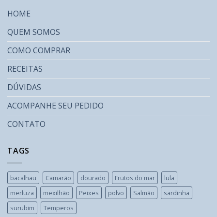
HOME
QUEM SOMOS
COMO COMPRAR
RECEITAS
DÚVIDAS
ACOMPANHE SEU PEDIDO
CONTATO
TAGS
bacalhau
Camarão
dourado
Frutos do mar
lula
merluza
mexilhão
Peixes
polvo
Salmão
sardinha
surubim
Temperos