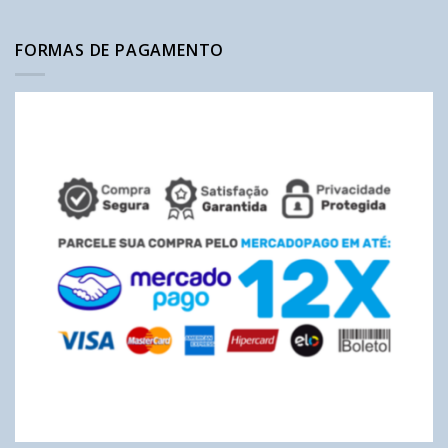
FORMAS DE PAGAMENTO