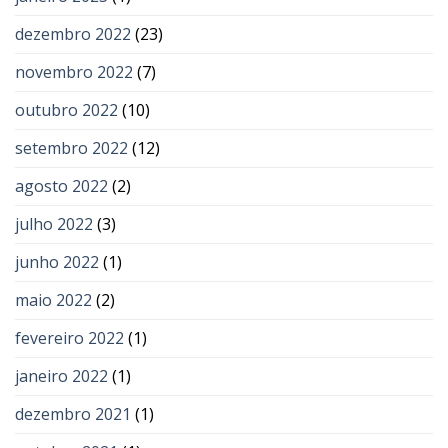
dezembro 2022
(23)
novembro 2022
(7)
outubro 2022
(10)
setembro 2022
(12)
agosto 2022
(2)
julho 2022
(3)
junho 2022
(1)
maio 2022
(2)
fevereiro 2022
(1)
janeiro 2022
(1)
dezembro 2021
(1)