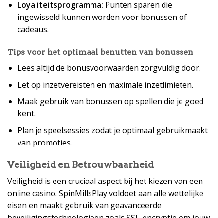
Loyaliteitsprogramma:
Punten sparen die
ingewisseld kunnen worden voor bonussen of
cadeaus.
Tips voor het optimaal benutten van bonussen
Lees altijd de bonusvoorwaarden zorgvuldig door.
Let op inzetvereisten en maximale inzetlimieten.
Maak gebruik van bonussen op spellen die je goed
kent.
Plan je speelsessies zodat je optimaal gebruikmaakt
van promoties.
Veiligheid en Betrouwbaarheid
Veiligheid is een cruciaal aspect bij het kiezen van een
online casino. SpinMillsPlay voldoet aan alle wettelijke
eisen en maakt gebruik van geavanceerde
beveiligingstechnologieën zoals SSL-encryptie om jouw