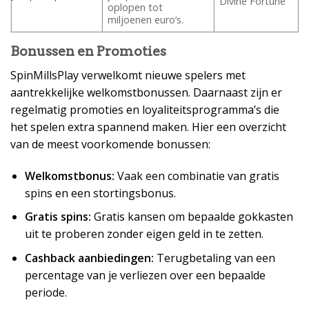
Divine Fortune
oplopen tot
miljoenen euro’s.
Bonussen en Promoties
SpinMillsPlay verwelkomt nieuwe spelers met
aantrekkelijke welkomstbonussen. Daarnaast zijn er
regelmatig promoties en loyaliteitsprogramma’s die
het spelen extra spannend maken. Hier een overzicht
van de meest voorkomende bonussen:
Welkomstbonus:
Vaak een combinatie van gratis
spins en een stortingsbonus.
Gratis spins:
Gratis kansen om bepaalde gokkasten
uit te proberen zonder eigen geld in te zetten.
Cashback aanbiedingen:
Terugbetaling van een
percentage van je verliezen over een bepaalde
periode.