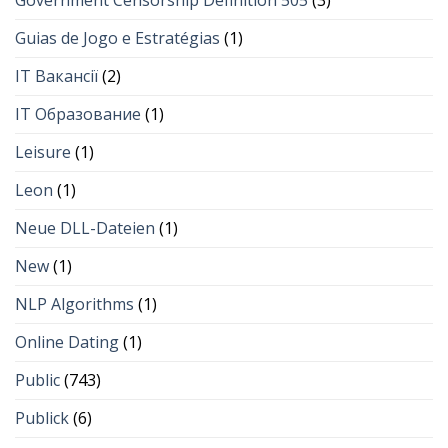
Government Censorship Definition 505
(3)
Guias de Jogo e Estratégias
(1)
IT Вакансії
(2)
IT Образование
(1)
Leisure
(1)
Leon
(1)
Neue DLL-Dateien
(1)
New
(1)
NLP Algorithms
(1)
Online Dating
(1)
Public
(743)
Publick
(6)