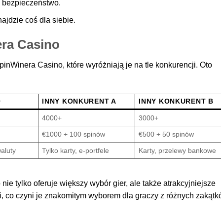
a bezpieczeństwo.
ajdzie coś dla siebie.
era Casino
inWinera Casino, które wyróżniają je na tle konkurencji. Oto
O
INNY KONKURENT A
INNY KONKURENT B
4000+
3000+
€1000 + 100 spinów
€500 + 50 spinów
waluty
Tylko karty, e-portfele
Karty, przelewy bankowe
ie tylko oferuje większy wybór gier, ale także atrakcyjniejsze
, co czyni je znakomitym wyborem dla graczy z różnych zakąt