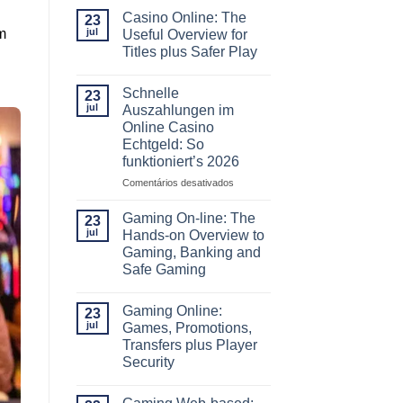
Casino Online: The
23
m
jul
Useful Overview for
Titles plus Safer Play
Schnelle
23
jul
Auszahlungen im
Online Casino
Echtgeld: So
funktioniert’s 2026
em
Comentários desativados
Schnelle
Auszahlungen
Gaming On-line: The
23
im
jul
Hands-on Overview to
Online
Gaming, Banking and
Casino
Safe Gaming
Echtgeld:
So
funktioniert’s
Gaming Online:
23
2026
jul
Games, Promotions,
Transfers plus Player
Security