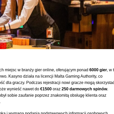
h miejsc w branży gier online, oferującym ponad
6000 gier
, w 
żywo. Kasyno działa na licencji Malta Gaming Authority, co
ść dla graczy. Podczas rejestracji nowi gracze mogą skorzysta
może wynieść nawet do
€1500
oraz
250 darmowych spinów
.
był sobie zaufanie poprzez znakomitą obsługę klienta oraz
.
ybka i wymaga podania podstawowych informacji osobowych.