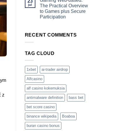
Gaming Web-based:
23
jul
The Practical Overview
to Games plus Secure
Participation
RECENT COMMENTS
TAG CLOUD
1xbet
ai-trader airdrop
Alfcasino
tym
alf casino kokemuksia
ć z
antimalware definition
bass bet
bet score casino
binance wikipedia
Boaboa
buran casino bonus