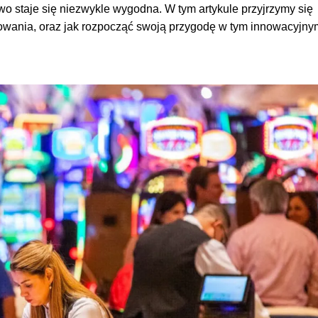
ywo staje się niezwykle wygodna. W tym artykule przyjrzymy się
wania, oraz jak rozpocząć swoją przygodę w tym innowacyjny