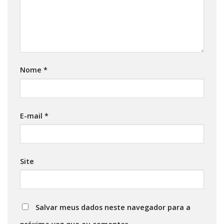
Nome
*
E-mail
*
Site
Salvar meus dados neste navegador para a