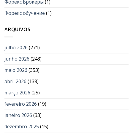
Форекс Брокеры
(1)
Форекс обучение
(1)
ARQUIVOS
julho 2026
(271)
junho 2026
(248)
maio 2026
(353)
abril 2026
(138)
março 2026
(25)
fevereiro 2026
(19)
janeiro 2026
(33)
dezembro 2025
(15)