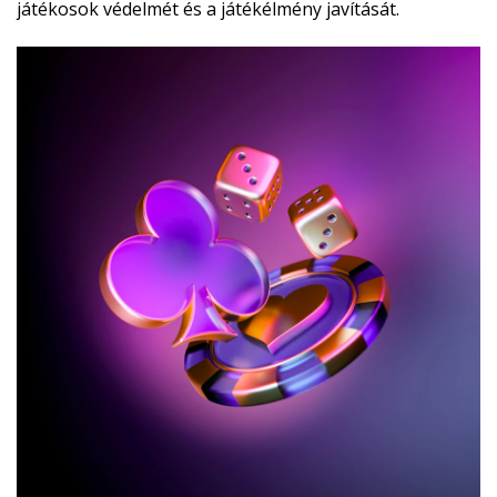
játékosok védelmét és a játékélmény javítását.