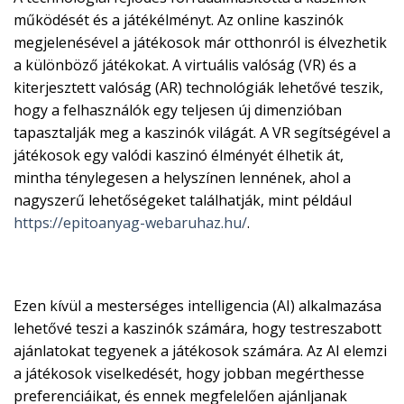
működését és a játékélményt. Az online kaszinók
megjelenésével a játékosok már otthonról is élvezhetik
a különböző játékokat. A virtuális valóság (VR) és a
kiterjesztett valóság (AR) technológiák lehetővé teszik,
hogy a felhasználók egy teljesen új dimenzióban
tapasztalják meg a kaszinók világát. A VR segítségével a
játékosok egy valódi kaszinó élményét élhetik át,
mintha ténylegesen a helyszínen lennének, ahol a
nagyszerű lehetőségeket találhatják, mint például
https://epitoanyag-webaruhaz.hu/
.
Ezen kívül a mesterséges intelligencia (AI) alkalmazása
lehetővé teszi a kaszinók számára, hogy testreszabott
ajánlatokat tegyenek a játékosok számára. Az AI elemzi
a játékosok viselkedését, hogy jobban megérthesse
preferenciáikat, és ennek megfelelően ajánljanak