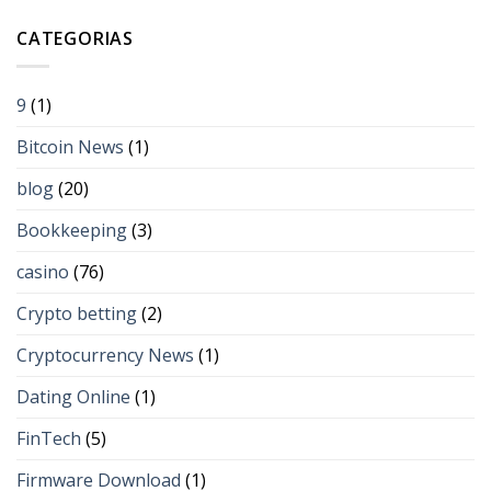
CATEGORIAS
9
(1)
Bitcoin News
(1)
blog
(20)
Bookkeeping
(3)
casino
(76)
Crypto betting
(2)
Cryptocurrency News
(1)
Dating Online
(1)
FinTech
(5)
Firmware Download
(1)