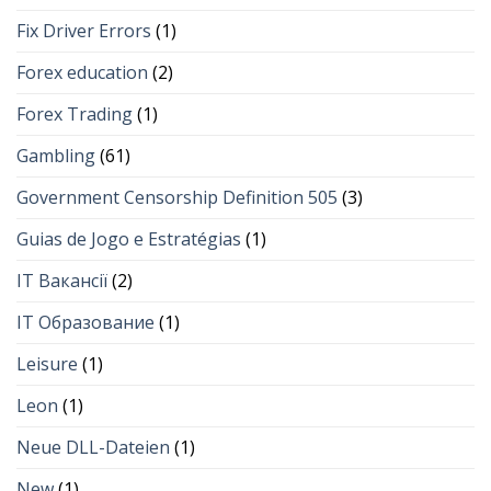
Fix Driver Errors
(1)
Forex education
(2)
Forex Trading
(1)
Gambling
(61)
Government Censorship Definition 505
(3)
Guias de Jogo e Estratégias
(1)
IT Вакансії
(2)
IT Образование
(1)
Leisure
(1)
Leon
(1)
Neue DLL-Dateien
(1)
New
(1)