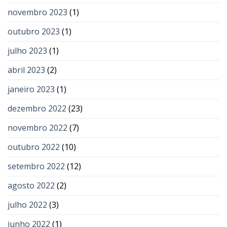
novembro 2023
(1)
outubro 2023
(1)
julho 2023
(1)
abril 2023
(2)
janeiro 2023
(1)
dezembro 2022
(23)
novembro 2022
(7)
outubro 2022
(10)
setembro 2022
(12)
agosto 2022
(2)
julho 2022
(3)
junho 2022
(1)