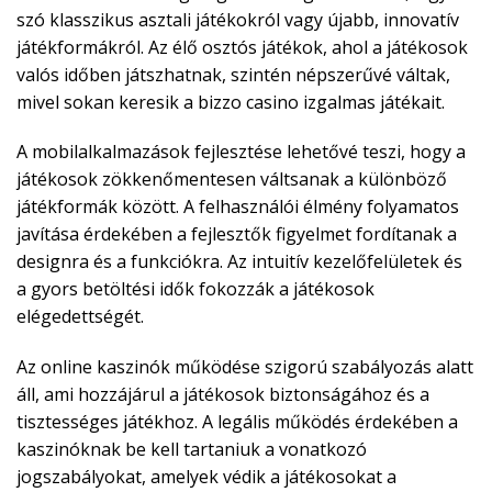
szó klasszikus asztali játékokról vagy újabb, innovatív
játékformákról. Az élő osztós játékok, ahol a játékosok
valós időben játszhatnak, szintén népszerűvé váltak,
mivel sokan keresik a bizzo casino izgalmas játékait.
A mobilalkalmazások fejlesztése lehetővé teszi, hogy a
játékosok zökkenőmentesen váltsanak a különböző
játékformák között. A felhasználói élmény folyamatos
javítása érdekében a fejlesztők figyelmet fordítanak a
designra és a funkciókra. Az intuitív kezelőfelületek és
a gyors betöltési idők fokozzák a játékosok
elégedettségét.
Az online kaszinók működése szigorú szabályozás alatt
áll, ami hozzájárul a játékosok biztonságához és a
tisztességes játékhoz. A legális működés érdekében a
kaszinóknak be kell tartaniuk a vonatkozó
jogszabályokat, amelyek védik a játékosokat a