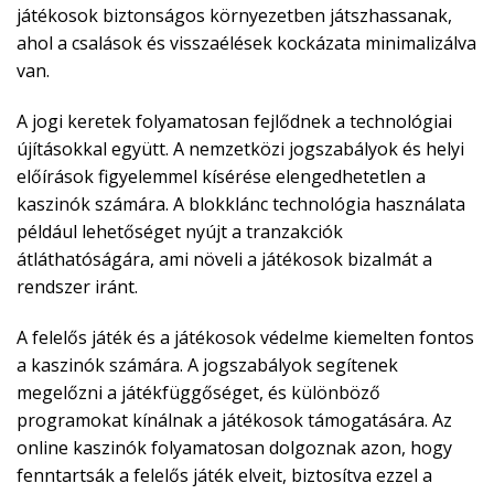
játékosok biztonságos környezetben játszhassanak,
ahol a csalások és visszaélések kockázata minimalizálva
van.
A jogi keretek folyamatosan fejlődnek a technológiai
újításokkal együtt. A nemzetközi jogszabályok és helyi
előírások figyelemmel kísérése elengedhetetlen a
kaszinók számára. A blokklánc technológia használata
például lehetőséget nyújt a tranzakciók
átláthatóságára, ami növeli a játékosok bizalmát a
rendszer iránt.
A felelős játék és a játékosok védelme kiemelten fontos
a kaszinók számára. A jogszabályok segítenek
megelőzni a játékfüggőséget, és különböző
programokat kínálnak a játékosok támogatására. Az
online kaszinók folyamatosan dolgoznak azon, hogy
fenntartsák a felelős játék elveit, biztosítva ezzel a