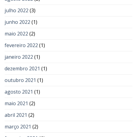
julho 2022
(3)
junho 2022
(1)
maio 2022
(2)
fevereiro 2022
(1)
janeiro 2022
(1)
dezembro 2021
(1)
outubro 2021
(1)
agosto 2021
(1)
maio 2021
(2)
abril 2021
(2)
março 2021
(2)