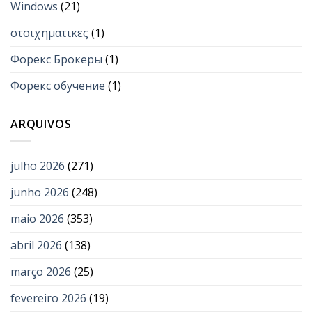
Windows
(21)
στοιχηματικες
(1)
Форекс Брокеры
(1)
Форекс обучение
(1)
ARQUIVOS
julho 2026
(271)
junho 2026
(248)
maio 2026
(353)
abril 2026
(138)
março 2026
(25)
fevereiro 2026
(19)