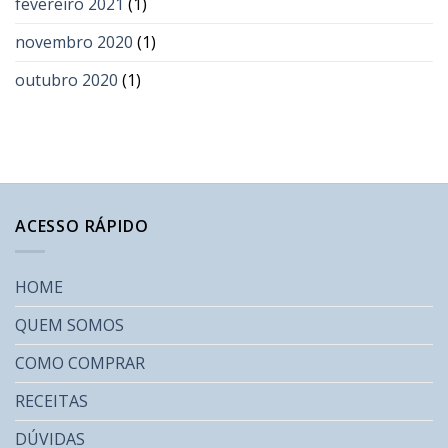
fevereiro 2021
(1)
novembro 2020
(1)
outubro 2020
(1)
ACESSO RÁPIDO
HOME
QUEM SOMOS
COMO COMPRAR
RECEITAS
DÚVIDAS