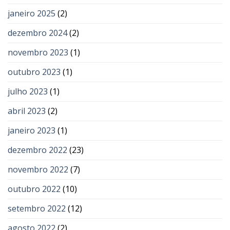
janeiro 2025
(2)
dezembro 2024
(2)
novembro 2023
(1)
outubro 2023
(1)
julho 2023
(1)
abril 2023
(2)
janeiro 2023
(1)
dezembro 2022
(23)
novembro 2022
(7)
outubro 2022
(10)
setembro 2022
(12)
agosto 2022
(2)