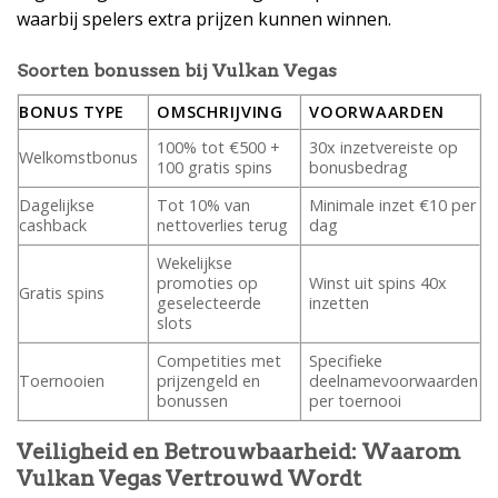
waarbij spelers extra prijzen kunnen winnen.
Soorten bonussen bij Vulkan Vegas
BONUS TYPE
OMSCHRIJVING
VOORWAARDEN
100% tot €500 +
30x inzetvereiste op
Welkomstbonus
100 gratis spins
bonusbedrag
Dagelijkse
Tot 10% van
Minimale inzet €10 per
cashback
nettoverlies terug
dag
Wekelijkse
promoties op
Winst uit spins 40x
Gratis spins
geselecteerde
inzetten
slots
Competities met
Specifieke
Toernooien
prijzengeld en
deelnamevoorwaarden
bonussen
per toernooi
Veiligheid en Betrouwbaarheid: Waarom
Vulkan Vegas Vertrouwd Wordt