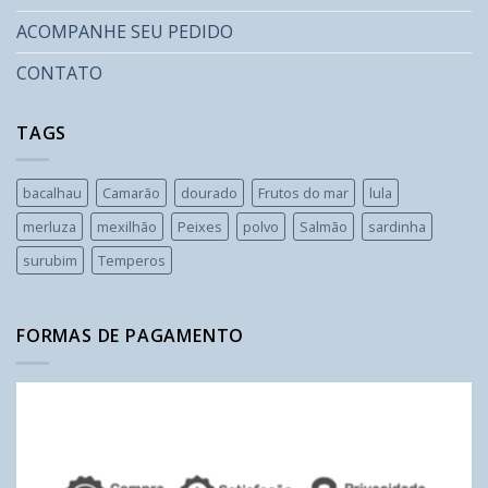
ACOMPANHE SEU PEDIDO
CONTATO
TAGS
bacalhau
Camarão
dourado
Frutos do mar
lula
merluza
mexilhão
Peixes
polvo
Salmão
sardinha
surubim
Temperos
FORMAS DE PAGAMENTO