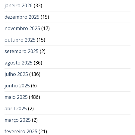
janeiro 2026
(33)
dezembro 2025
(15)
novembro 2025
(17)
outubro 2025
(15)
setembro 2025
(2)
agosto 2025
(36)
julho 2025
(136)
junho 2025
(6)
maio 2025
(486)
abril 2025
(2)
março 2025
(2)
fevereiro 2025
(21)