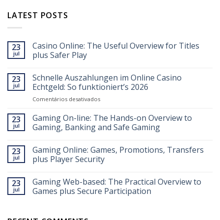
LATEST POSTS
Casino Online: The Useful Overview for Titles
23
jul
plus Safer Play
Schnelle Auszahlungen im Online Casino
23
jul
Echtgeld: So funktioniert’s 2026
em
Comentários desativados
Schnelle
Auszahlungen
Gaming On-line: The Hands-on Overview to
23
im
jul
Gaming, Banking and Safe Gaming
Online
Casino
Gaming Online: Games, Promotions, Transfers
Echtgeld:
23
So
jul
plus Player Security
funktioniert’s
2026
Gaming Web-based: The Practical Overview to
23
jul
Games plus Secure Participation