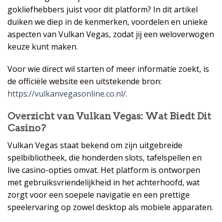
gokliefhebbers juist voor dit platform? In dit artikel
duiken we diep in de kenmerken, voordelen en unieke
aspecten van Vulkan Vegas, zodat jij een weloverwogen
keuze kunt maken.
Voor wie direct wil starten of meer informatie zoekt, is
de officiële website een uitstekende bron:
https://vulkanvegasonline.co.nl/
.
Overzicht van Vulkan Vegas: Wat Biedt Dit
Casino?
Vulkan Vegas staat bekend om zijn uitgebreide
spelbibliotheek, die honderden slots, tafelspellen en
live casino-opties omvat. Het platform is ontworpen
met gebruiksvriendelijkheid in het achterhoofd, wat
zorgt voor een soepele navigatie en een prettige
speelervaring op zowel desktop als mobiele apparaten.