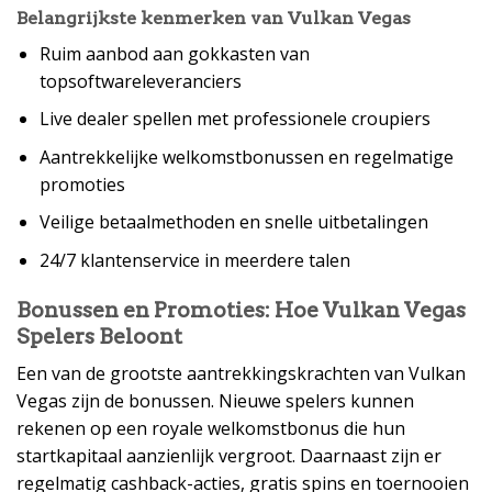
Belangrijkste kenmerken van Vulkan Vegas
Ruim aanbod aan gokkasten van
topsoftwareleveranciers
Live dealer spellen met professionele croupiers
Aantrekkelijke welkomstbonussen en regelmatige
promoties
Veilige betaalmethoden en snelle uitbetalingen
24/7 klantenservice in meerdere talen
Bonussen en Promoties: Hoe Vulkan Vegas
Spelers Beloont
Een van de grootste aantrekkingskrachten van Vulkan
Vegas zijn de bonussen. Nieuwe spelers kunnen
rekenen op een royale welkomstbonus die hun
startkapitaal aanzienlijk vergroot. Daarnaast zijn er
regelmatig cashback-acties, gratis spins en toernooien