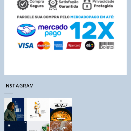
INSTAGRAM