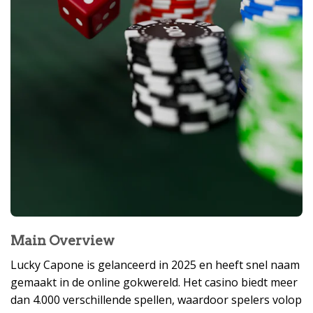
Main Overview
Lucky Capone is gelanceerd in 2025 en heeft snel naam
gemaakt in de online gokwereld. Het casino biedt meer
dan 4.000 verschillende spellen, waardoor spelers volop