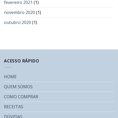
fevereiro 2021
(1)
novembro 2020
(1)
outubro 2020
(1)
ACESSO RÁPIDO
HOME
QUEM SOMOS
COMO COMPRAR
RECEITAS
DÚVIDAS