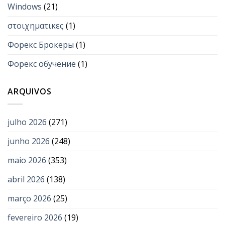
Windows
(21)
στοιχηματικες
(1)
Форекс Брокеры
(1)
Форекс обучение
(1)
ARQUIVOS
julho 2026
(271)
junho 2026
(248)
maio 2026
(353)
abril 2026
(138)
março 2026
(25)
fevereiro 2026
(19)