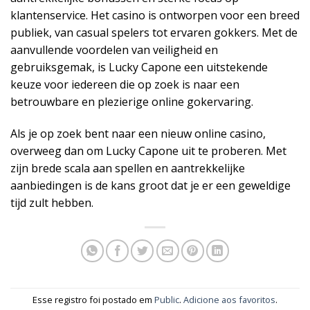
klantenservice. Het casino is ontworpen voor een breed
publiek, van casual spelers tot ervaren gokkers. Met de
aanvullende voordelen van veiligheid en
gebruiksgemak, is Lucky Capone een uitstekende
keuze voor iedereen die op zoek is naar een
betrouwbare en plezierige online gokervaring.
Als je op zoek bent naar een nieuw online casino,
overweeg dan om Lucky Capone uit te proberen. Met
zijn brede scala aan spellen en aantrekkelijke
aanbiedingen is de kans groot dat je er een geweldige
tijd zult hebben.
Esse registro foi postado em
Public
.
Adicione aos favoritos
.