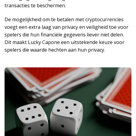
transacties te beschermen.
De mogelijkheid om te betalen met cryptocurrencies
voegt een extra laag van privacy en veiligheid toe voor
spelers die hun financiële gegevens liever niet delen.
Dit maakt Lucky Capone een uitstekende keuze voor
spelers die waarde hechten aan hun privacy.