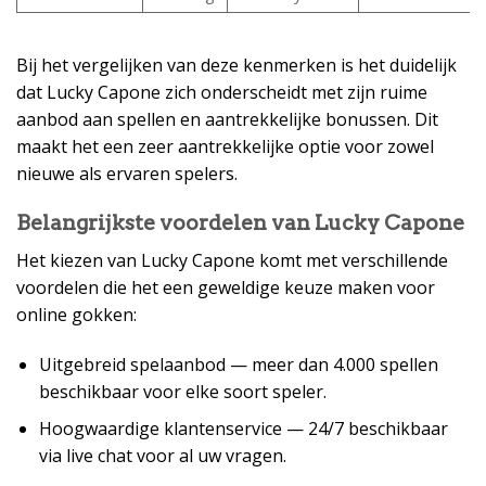
Bij het vergelijken van deze kenmerken is het duidelijk
dat Lucky Capone zich onderscheidt met zijn ruime
aanbod aan spellen en aantrekkelijke bonussen. Dit
maakt het een zeer aantrekkelijke optie voor zowel
nieuwe als ervaren spelers.
Belangrijkste voordelen van Lucky Capone
Het kiezen van Lucky Capone komt met verschillende
voordelen die het een geweldige keuze maken voor
online gokken:
Uitgebreid spelaanbod — meer dan 4.000 spellen
beschikbaar voor elke soort speler.
Hoogwaardige klantenservice — 24/7 beschikbaar
via live chat voor al uw vragen.