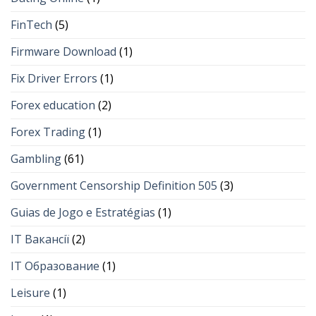
FinTech
(5)
Firmware Download
(1)
Fix Driver Errors
(1)
Forex education
(2)
Forex Trading
(1)
Gambling
(61)
Government Censorship Definition 505
(3)
Guias de Jogo e Estratégias
(1)
IT Вакансії
(2)
IT Образование
(1)
Leisure
(1)