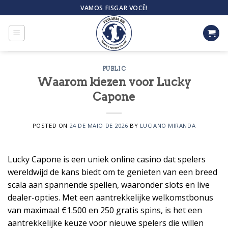
Skip
VAMOS FISGAR VOCÊ!
to
content
PUBLIC
Waarom kiezen voor Lucky
Capone
POSTED ON
24 DE MAIO DE 2026
BY
LUCIANO MIRANDA
Lucky Capone is een uniek online casino dat spelers
wereldwijd de kans biedt om te genieten van een breed
scala aan spannende spellen, waaronder slots en live
dealer-opties. Met een aantrekkelijke welkomstbonus
van maximaal €1.500 en 250 gratis spins, is het een
aantrekkelijke keuze voor nieuwe spelers die willen